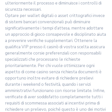
ulteriormente il processo e diminuisce i controlli di
sicurezza necessari.
Optare per wallet digitali o asset crittografici invece
di sistemi bancari convenzionali può diminuire
significativamente i tempi d’attesa, mentre adottare
un approccio di gioco consapevole e disciplinato aiuta
a prevenire verifiche supplementari. Ottenere la
qualifica VIP presso il casinò di vostra scelta assicura
generalmente corsie preferenziali con responsabili
specializzati che processano le richieste
prioritariamente. Per chi vuole ottimizzare ogni
aspetto di come casino senza richiesta documenti è
opportuno inoltre evitare di richiedere prelievi
durante i weekend o festività, quando i servizi
amministrativi funzionano con risorse limitate. Infine,
verificate di aver soddisfatto completamente tutti i
requisiti di scommessa associati ai incentivi prima di
richiedere un prelievo, poiché questo è uno dei motivi