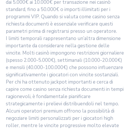
dai 5.000€ ai 10.000€ per transazione nei casinò
standard, fino a 50.000€ o importi illimitati per i
programmi VIP. Quando si valuta come casino senza
richiesta documenti è essenziale verificare questi
parametri prima di registrarsi presso un operatore.
I limiti temporali rappresentano un’altra dimensione
importante da considerare nella gestione delle
vincite. Molti casinò impongono restrizioni giornaliere
(spesso 2.000-5.000€), settimanali (10.000-20.000€)
e mensili (40.000-100.000€) che possono influenzare
significativamente i giocatori con vincite sostanziali.
Per chi ha ottenuto jackpot importanti e cerca di
capire come casino senza richiesta documenti in tempi
ragionevoli, è fondamentale pianificare
strategicamente i prelievi distribuendoli nel tempo.
Alcuni operatori premium offrono la possibilità di
negoziare limiti personalizzati per i giocatori high
roller, mentre le vincite progressive molto elevate