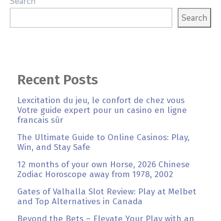
Search
Search
Recent Posts
Lexcitation du jeu, le confort de chez vous
Votre guide expert pour un casino en ligne
francais sûr
The Ultimate Guide to Online Casinos: Play,
Win, and Stay Safe
12 months of your own Horse, 2026 Chinese
Zodiac Horoscope away from 1978, 2002
Gates of Valhalla Slot Review: Play at Melbet
and Top Alternatives in Canada
Beyond the Bets – Elevate Your Play with an