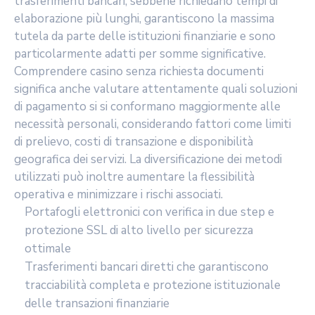
trasferimenti bancari, sebbene richiedano tempi di
elaborazione più lunghi, garantiscono la massima
tutela da parte delle istituzioni finanziarie e sono
particolarmente adatti per somme significative.
Comprendere casino senza richiesta documenti
significa anche valutare attentamente quali soluzioni
di pagamento si si conformano maggiormente alle
necessità personali, considerando fattori come limiti
di prelievo, costi di transazione e disponibilità
geografica dei servizi. La diversificazione dei metodi
utilizzati può inoltre aumentare la flessibilità
operativa e minimizzare i rischi associati.
Portafogli elettronici con verifica in due step e
protezione SSL di alto livello per sicurezza
ottimale
Trasferimenti bancari diretti che garantiscono
tracciabilità completa e protezione istituzionale
delle transazioni finanziarie