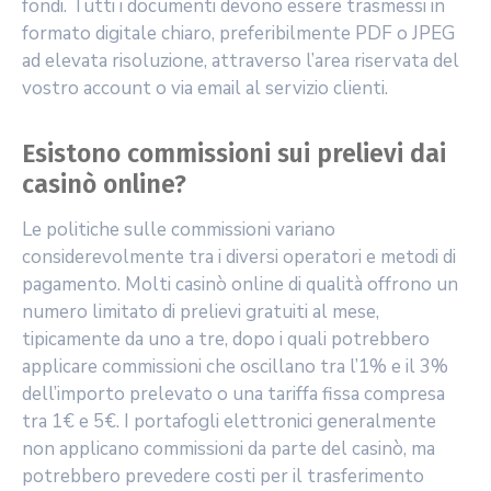
fondi. Tutti i documenti devono essere trasmessi in
formato digitale chiaro, preferibilmente PDF o JPEG
ad elevata risoluzione, attraverso l’area riservata del
vostro account o via email al servizio clienti.
Esistono commissioni sui prelievi dai
casinò online?
Le politiche sulle commissioni variano
considerevolmente tra i diversi operatori e metodi di
pagamento. Molti casinò online di qualità offrono un
numero limitato di prelievi gratuiti al mese,
tipicamente da uno a tre, dopo i quali potrebbero
applicare commissioni che oscillano tra l’1% e il 3%
dell’importo prelevato o una tariffa fissa compresa
tra 1€ e 5€. I portafogli elettronici generalmente
non applicano commissioni da parte del casinò, ma
potrebbero prevedere costi per il trasferimento