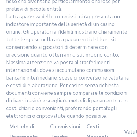
fisse che diventano particolarmente onerose per
prelievi di piccola entità.
La trasparenza delle commissioni rappresenta un
indicatore importante della serietà di un casinò
online. Gli operatori affidabili mostrano chiaramente
tutte le spese nella area pagamenti del loro sito,
consentendo ai giocatori di determinare con
precisione quanto otterranno sul proprio conto.
Massima attenzione va posta ai trasferimenti
internazionali, dove si accumulano commissioni
bancarie intermediarie, spese di conversione valutaria
e costi di elaborazione. Per casino senza richiesta
documenti conviene sempre comparare le condizioni
di diversi casinò e scegliere metodi di pagamento con
costi chiari e convenienti, preferendo portafogli
elettronici o criptovalute quando possibile.
Metodo di
Commissioni
Costi
Valu