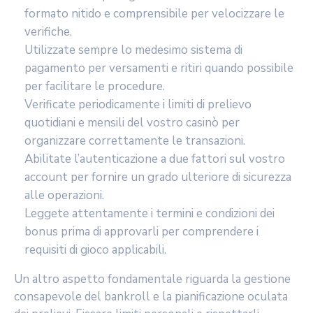
formato nitido e comprensibile per velocizzare le
verifiche.
Utilizzate sempre lo medesimo sistema di
pagamento per versamenti e ritiri quando possibile
per facilitare le procedure.
Verificate periodicamente i limiti di prelievo
quotidiani e mensili del vostro casinò per
organizzare correttamente le transazioni.
Abilitate l’autenticazione a due fattori sul vostro
account per fornire un grado ulteriore di sicurezza
alle operazioni.
Leggete attentamente i termini e condizioni dei
bonus prima di approvarli per comprendere i
requisiti di gioco applicabili.
Un altro aspetto fondamentale riguarda la gestione
consapevole del bankroll e la pianificazione oculata