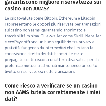
garantiscono migliore riservatezza sui
casino non AAMS?
Le criptovalute come Bitcoin, Ethereum e Litecoin
rappresentano le opzioni più riservate per transazioni
sui casino non aams, garantendo anonimato e
tracciabilità minima. Gli e-wallet come Skrill, Neteller
e ecoPayz offrono un buon equilibrio tra privacy e
praticità, fungendo da intermediari che limitano la
condivisione diretta dei dati bancari. Le carte
prepagate costituiscono un’alternativa valida per chi
preferisce metodi tradizionali mantenendo un certo
livello di riservatezza nelle transazioni.
Come riesco a verificare se un casino
non AAMS tutela correttamente i miei
dati?