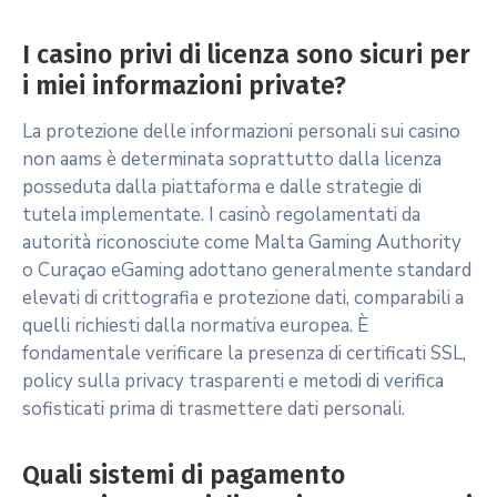
I casino privi di licenza sono sicuri per
i miei informazioni private?
La protezione delle informazioni personali sui casino
non aams è determinata soprattutto dalla licenza
posseduta dalla piattaforma e dalle strategie di
tutela implementate. I casinò regolamentati da
autorità riconosciute come Malta Gaming Authority
o Curaçao eGaming adottano generalmente standard
elevati di crittografia e protezione dati, comparabili a
quelli richiesti dalla normativa europea. È
fondamentale verificare la presenza di certificati SSL,
policy sulla privacy trasparenti e metodi di verifica
sofisticati prima di trasmettere dati personali.
Quali sistemi di pagamento