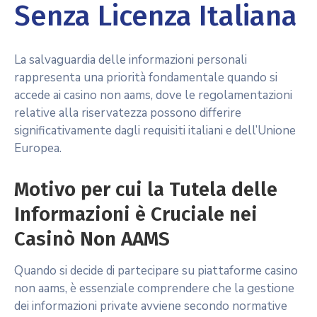
Senza Licenza Italiana
La salvaguardia delle informazioni personali
rappresenta una priorità fondamentale quando si
accede ai casino non aams, dove le regolamentazioni
relative alla riservatezza possono differire
significativamente dagli requisiti italiani e dell’Unione
Europea.
Motivo per cui la Tutela delle
Informazioni è Cruciale nei
Casinò Non AAMS
Quando si decide di partecipare su piattaforme casino
non aams, è essenziale comprendere che la gestione
dei informazioni private avviene secondo normative