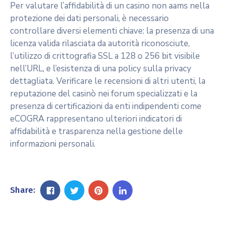
Per valutare l’affidabilità di un casino non aams nella
protezione dei dati personali, è necessario
controllare diversi elementi chiave: la presenza di una
licenza valida rilasciata da autorità riconosciute,
l’utilizzo di crittografia SSL a 128 o 256 bit visibile
nell’URL, e l’esistenza di una policy sulla privacy
dettagliata. Verificare le recensioni di altri utenti, la
reputazione del casinò nei forum specializzati e la
presenza di certificazioni da enti indipendenti come
eCOGRA rappresentano ulteriori indicatori di
affidabilità e trasparenza nella gestione delle
informazioni personali.
Share: