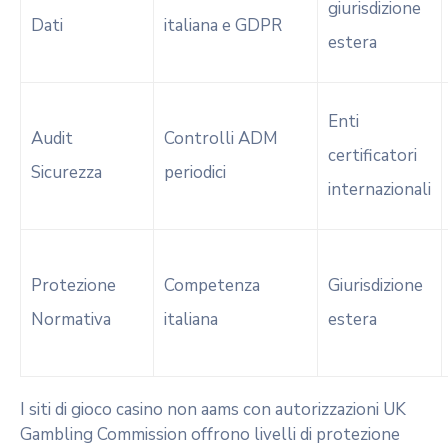
giurisdizione
Dati
italiana e GDPR
estera
Enti
Audit
Controlli ADM
certificatori
Sicurezza
periodici
internazionali
Protezione
Competenza
Giurisdizione
Normativa
italiana
estera
I siti di gioco casino non aams con autorizzazioni UK
Gambling Commission offrono livelli di protezione