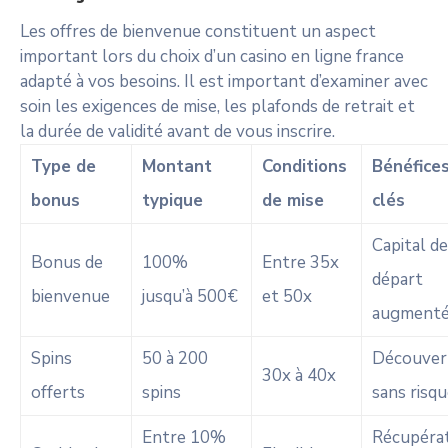
Les offres de bienvenue constituent un aspect
important lors du choix d’un casino en ligne france
adapté à vos besoins. Il est important d’examiner avec
soin les exigences de mise, les plafonds de retrait et
la durée de validité avant de vous inscrire.
Type de
Montant
Conditions
Bénéfice
bonus
typique
de mise
clés
Capital de
Bonus de
100%
Entre 35x
départ
bienvenue
jusqu’à 500€
et 50x
augment
Spins
50 à 200
Découver
30x à 40x
offerts
spins
sans risq
Entre 10%
Récupéra