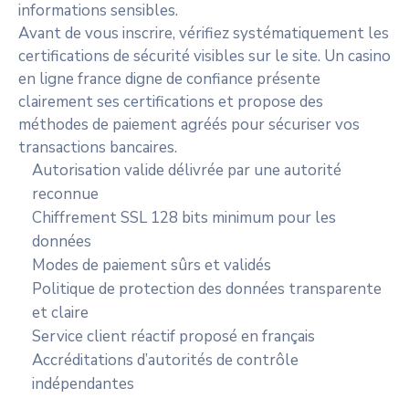
informations sensibles.
Avant de vous inscrire, vérifiez systématiquement les
certifications de sécurité visibles sur le site. Un casino
en ligne france digne de confiance présente
clairement ses certifications et propose des
méthodes de paiement agréés pour sécuriser vos
transactions bancaires.
Autorisation valide délivrée par une autorité
reconnue
Chiffrement SSL 128 bits minimum pour les
données
Modes de paiement sûrs et validés
Politique de protection des données transparente
et claire
Service client réactif proposé en français
Accréditations d’autorités de contrôle
indépendantes