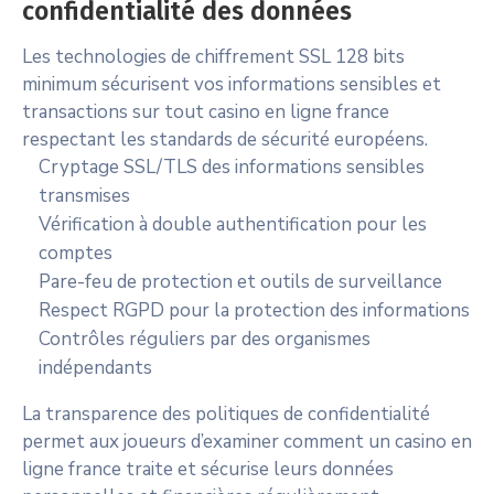
confidentialité des données
Les technologies de chiffrement SSL 128 bits
minimum sécurisent vos informations sensibles et
transactions sur tout casino en ligne france
respectant les standards de sécurité européens.
Cryptage SSL/TLS des informations sensibles
transmises
Vérification à double authentification pour les
comptes
Pare-feu de protection et outils de surveillance
Respect RGPD pour la protection des informations
Contrôles réguliers par des organismes
indépendants
La transparence des politiques de confidentialité
permet aux joueurs d’examiner comment un casino en
ligne france traite et sécurise leurs données