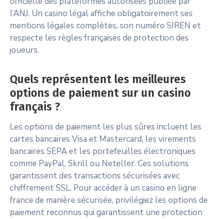
officielle des plateformes autorisées publiée par
l’ANJ. Un casino légal affiche obligatoirement ses
mentions légales complètes, son numéro SIREN et
respecte les règles françaises de protection des
joueurs.
Quels représentent les meilleures
options de paiement sur un casino
français ?
Les options de paiement les plus sûres incluent les
cartes bancaires Visa et Mastercard, les virements
bancaires SEPA et les portefeuilles électroniques
comme PayPal, Skrill ou Neteller. Ces solutions
garantissent des transactions sécurisées avec
chiffrement SSL. Pour accéder à un casino en ligne
france de manière sécurisée, privilégiez les options de
paiement reconnus qui garantissent une protection