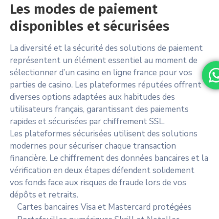
Les modes de paiement
disponibles et sécurisées
La diversité et la sécurité des solutions de paiement
représentent un élément essentiel au moment de
sélectionner d’un casino en ligne france pour vos
parties de casino. Les plateformes réputées offrent
diverses options adaptées aux habitudes des
utilisateurs français, garantissant des paiements
rapides et sécurisées par chiffrement SSL.
Les plateformes sécurisées utilisent des solutions
modernes pour sécuriser chaque transaction
financière. Le chiffrement des données bancaires et la
vérification en deux étapes défendent solidement
vos fonds face aux risques de fraude lors de vos
dépôts et retraits.
Cartes bancaires Visa et Mastercard protégées