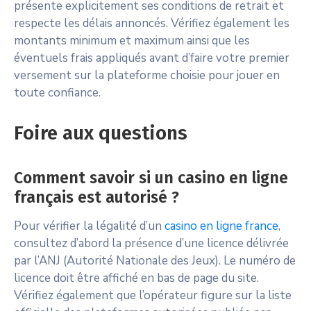
présente explicitement ses conditions de retrait et
respecte les délais annoncés. Vérifiez également les
montants minimum et maximum ainsi que les
éventuels frais appliqués avant d’faire votre premier
versement sur la plateforme choisie pour jouer en
toute confiance.
Foire aux questions
Comment savoir si un casino en ligne
français est autorisé ?
Pour vérifier la légalité d’un
casino en ligne france
,
consultez d’abord la présence d’une licence délivrée
par l’ANJ (Autorité Nationale des Jeux). Le numéro de
licence doit être affiché en bas de page du site.
Vérifiez également que l’opérateur figure sur la liste