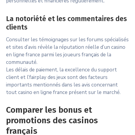
personnelles et financières régulièrement.
La notoriété et les commentaires des
clients
Consulter les témoignages sur les forums spécialisés
et sites d’avis révèle la réputation réelle d’un casino
en ligne france parmi les joueurs français de la
communauté.
Les délais de paiement, la excellence du support
client et l’fairplay des jeux sont des facteurs
importants mentionnés dans les avis concernant
tout casino en ligne france présent sur le marché.
Comparer les bonus et
promotions des casinos
français