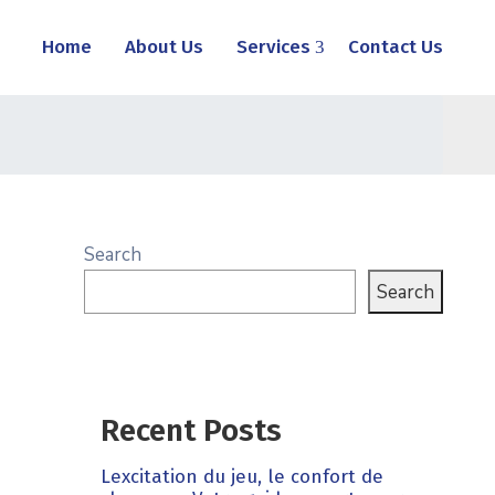
Home
About Us
Services
Contact Us
Search
Search
Recent Posts
Lexcitation du jeu, le confort de