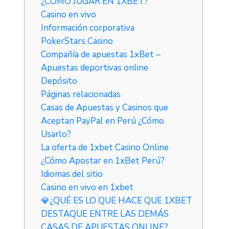
¿COMO JUGAR EN 1XBET?
Casino en vivo
Información corporativa
PokerStars Casino
Compañía de apuestas 1xBet –
Apuestas deportivas online
Depósito
Páginas relacionadas
Casas de Apuestas y Casinos que
Aceptan PayPal en Perú ¿Cómo
Usarlo?
La oferta de 1xbet Casino Online
¿Cómo Apostar en 1xBet Perú?
Idiomas del sitio
Casino en vivo en 1xbet
💎¿QUÉ ES LO QUE HACE QUE 1XBET
DESTAQUE ENTRE LAS DEMÁS
CASAS DE APUESTAS ONLINE?