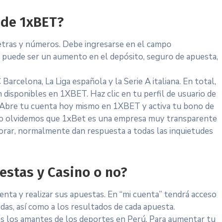
 de 1xBET?
etras y números. Debe ingresarse en el campo
o puede ser un aumento en el depósito, seguro de apuesta,
celona, ​​La Liga española y la Serie A italiana. En total,
 disponibles en 1XBET. Haz clic en tu perfil de usuario de
 Abre tu cuenta hoy mismo en 1XBET y activa tu bono de
No olvidemos que 1xBet es una empresa muy transparente
orar, normalmente dan respuesta a todas las inquietudes
estas y Casino o no?
enta y realizar sus apuestas. En “mi cuenta” tendrá acceso
adas, así como a los resultados de cada apuesta.
dos los amantes de los deportes en Perú. Para aumentar tu