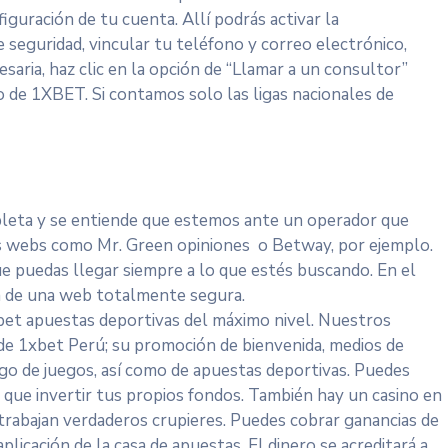
iguración de tu cuenta. Allí podrás activar la
 seguridad, vincular tu teléfono y correo electrónico,
saria, haz clic en la opción de “Llamar a un consultor”
o de 1XBET. Si contamos solo las ligas nacionales de
leta y se entiende que estemos ante un operador que
ras webs como Mr. Green opiniones o Betway, por ejemplo.
 puedas llegar siempre a lo que estés buscando. En el
a de una web totalmente segura.
bet apuestas deportivas del máximo nivel. Nuestros
de 1xbet Perú; su promoción de bienvenida, medios de
logo de juegos, así como de apuestas deportivas. Puedes
r que invertir tus propios fondos. También hay un casino en
e trabajan verdaderos crupieres. Puedes cobrar ganancias de
licación de la casa de apuestas. El dinero se acreditará a