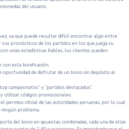
ptomonedas del usuario.
ez, ya que puede resultar difícil encontrar algo entre
r sus pronósticos de los partidos en los que juega su
con unas estadísticas fiables, los clientes pueden
 con esta bonificación.
 oportunidad de disfrutar de un bono sin depósito al
“top campeonatos” y “partidos destacados”.
y utilizar códigos promocionales.
 permiso oficial de las autoridades peruanas, por lo cual
n ningún problema.
mporte del bono en apuestas combinadas, cada una de ellas