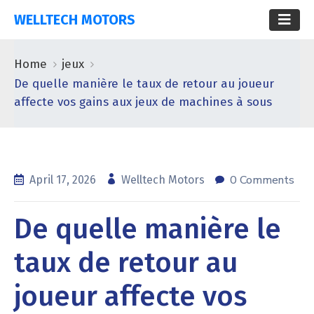
WELLTECH MOTORS
Home
jeux
De quelle manière le taux de retour au joueur
affecte vos gains aux jeux de machines à sous
0 Comments
April 17, 2026
Welltech Motors
De quelle manière le
taux de retour au
joueur affecte vos