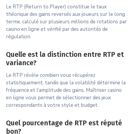
Le RTP (Return to Player) constitue le taux
théorique des gains reversés aux joueurs sur le long
terme, calculé sur plusieurs millions de rotations par
casino en ligne et vérifié par des autorités de
régulation.
Quelle est la distinction entre RTP et
variance?
Le RTP révèle combien vous récupérez
statistiquement, tandis que la volatilité détermine la
fréquence et l’amplitude des gains. Maîtriser casino
en ligne vous permet de sélectionner des jeux
correspondants à votre style et budget.
Quel pourcentage de RTP est réputé
bon?