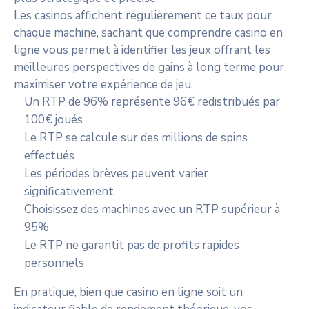
Les casinos affichent régulièrement ce taux pour
chaque machine, sachant que comprendre casino en
ligne vous permet à identifier les jeux offrant les
meilleures perspectives de gains à long terme pour
maximiser votre expérience de jeu.
Un RTP de 96% représente 96€ redistribués par
100€ joués
Le RTP se calcule sur des millions de spins
effectués
Les périodes brèves peuvent varier
significativement
Choisissez des machines avec un RTP supérieur à
95%
Le RTP ne garantit pas de profits rapides
personnels
En pratique, bien que casino en ligne soit un