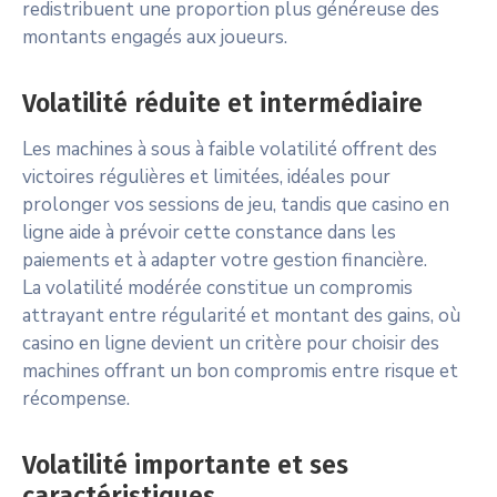
redistribuent une proportion plus généreuse des
montants engagés aux joueurs.
Volatilité réduite et intermédiaire
Les machines à sous à faible volatilité offrent des
victoires régulières et limitées, idéales pour
prolonger vos sessions de jeu, tandis que casino en
ligne aide à prévoir cette constance dans les
paiements et à adapter votre gestion financière.
La volatilité modérée constitue un compromis
attrayant entre régularité et montant des gains, où
casino en ligne devient un critère pour choisir des
machines offrant un bon compromis entre risque et
récompense.
Volatilité importante et ses
caractéristiques