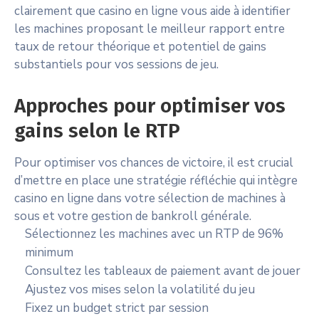
clairement que casino en ligne vous aide à identifier
les machines proposant le meilleur rapport entre
taux de retour théorique et potentiel de gains
substantiels pour vos sessions de jeu.
Approches pour optimiser vos
gains selon le RTP
Pour optimiser vos chances de victoire, il est crucial
d’mettre en place une stratégie réfléchie qui intègre
casino en ligne dans votre sélection de machines à
sous et votre gestion de bankroll générale.
Sélectionnez les machines avec un RTP de 96%
minimum
Consultez les tableaux de paiement avant de jouer
Ajustez vos mises selon la volatilité du jeu
Fixez un budget strict par session