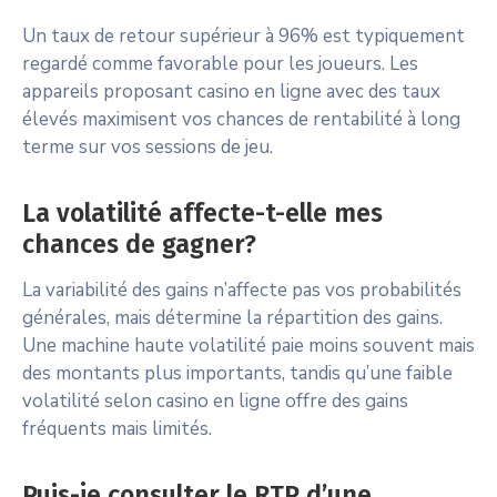
Un taux de retour supérieur à 96% est typiquement
regardé comme favorable pour les joueurs. Les
appareils proposant casino en ligne avec des taux
élevés maximisent vos chances de rentabilité à long
terme sur vos sessions de jeu.
La volatilité affecte-t-elle mes
chances de gagner?
La variabilité des gains n’affecte pas vos probabilités
générales, mais détermine la répartition des gains.
Une machine haute volatilité paie moins souvent mais
des montants plus importants, tandis qu’une faible
volatilité selon casino en ligne offre des gains
fréquents mais limités.
Puis-je consulter le RTP d’une