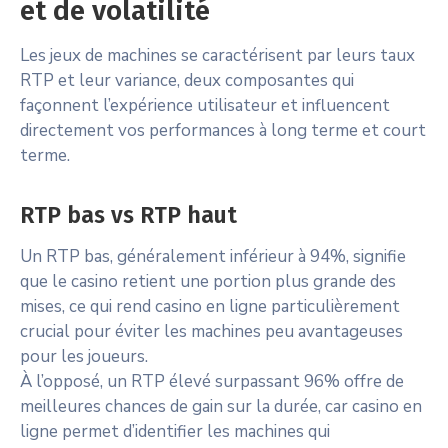
et de volatilité
Les jeux de machines se caractérisent par leurs taux
RTP et leur variance, deux composantes qui
façonnent l’expérience utilisateur et influencent
directement vos performances à long terme et court
terme.
RTP bas vs RTP haut
Un RTP bas, généralement inférieur à 94%, signifie
que le casino retient une portion plus grande des
mises, ce qui rend casino en ligne particulièrement
crucial pour éviter les machines peu avantageuses
pour les joueurs.
À l’opposé, un RTP élevé surpassant 96% offre de
meilleures chances de gain sur la durée, car casino en
ligne permet d’identifier les machines qui