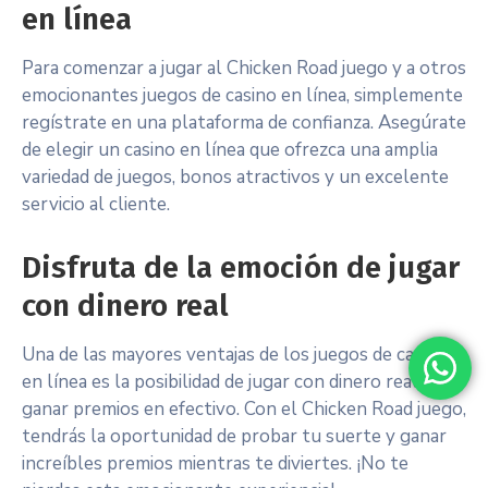
en línea
Para comenzar a jugar al Chicken Road juego y a otros
emocionantes juegos de casino en línea, simplemente
regístrate en una plataforma de confianza. Asegúrate
de elegir un casino en línea que ofrezca una amplia
variedad de juegos, bonos atractivos y un excelente
servicio al cliente.
Disfruta de la emoción de jugar
con dinero real
Una de las mayores ventajas de los juegos de casino
en línea es la posibilidad de jugar con dinero real y
ganar premios en efectivo. Con el Chicken Road juego,
tendrás la oportunidad de probar tu suerte y ganar
increíbles premios mientras te diviertes. ¡No te