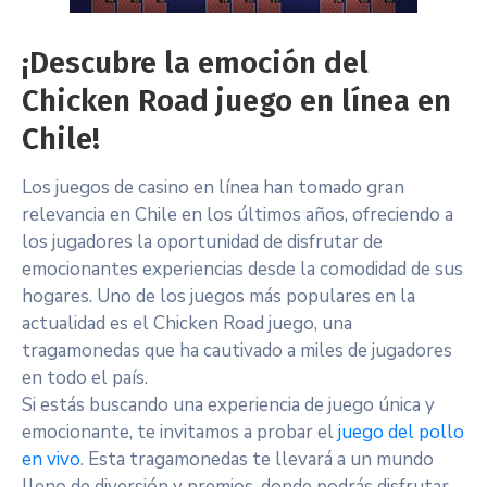
¡Descubre la emoción del
Chicken Road juego en línea en
Chile!
Los juegos de casino en línea han tomado gran
relevancia en Chile en los últimos años, ofreciendo a
los jugadores la oportunidad de disfrutar de
emocionantes experiencias desde la comodidad de sus
hogares. Uno de los juegos más populares en la
actualidad es el Chicken Road juego, una
tragamonedas que ha cautivado a miles de jugadores
en todo el país.
Si estás buscando una experiencia de juego única y
emocionante, te invitamos a probar el
juego del pollo
en vivo
. Esta tragamonedas te llevará a un mundo
lleno de diversión y premios, donde podrás disfrutar