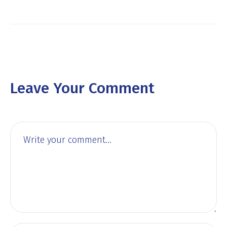
Leave Your Comment