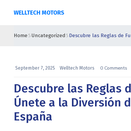
WELLTECH MOTORS
Home
Uncategorized
Descubre las Reglas de Fu
0 Comments
September 7, 2025
Welltech Motors
Descubre las Reglas 
Únete a la Diversión 
España