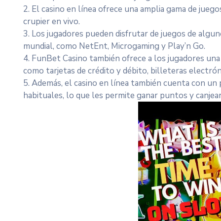
2. El casino en línea ofrece una amplia gama de juego
crupier en vivo.
3. Los jugadores pueden disfrutar de juegos de algu
mundial, como NetEnt, Microgaming y Play’n Go.
4. FunBet Casino también ofrece a los jugadores una
como tarjetas de crédito y débito, billeteras electrón
5. Además, el casino en línea también cuenta con un
habituales, lo que les permite ganar puntos y canjea