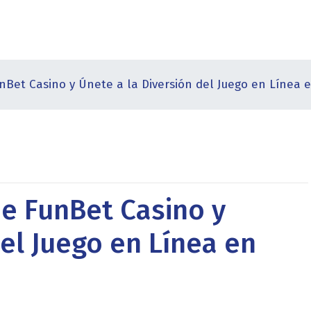
nBet Casino y Únete a la Diversión del Juego en Línea 
de FunBet Casino y
del Juego en Línea en