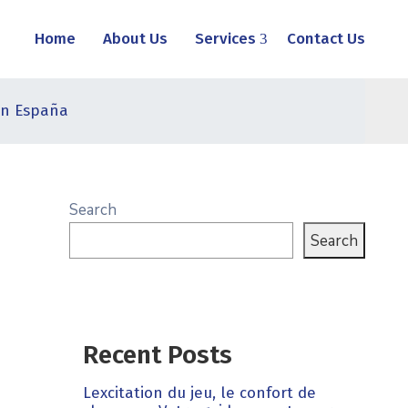
Home
About Us
Services
Contact Us
en España
Search
Search
Recent Posts
Lexcitation du jeu, le confort de