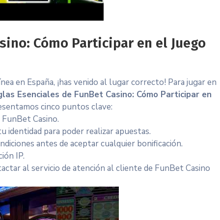
sino: Cómo Participar en el Juego
nea en España, ¡has venido al lugar correcto! Para jugar en
las Esenciales de FunBet Casino: Cómo Participar en
resentamos cinco puntos clave:
n FunBet Casino.
 tu identidad para poder realizar apuestas.
diciones antes de aceptar cualquier bonificación.
ión IP.
actar al servicio de atención al cliente de FunBet Casino