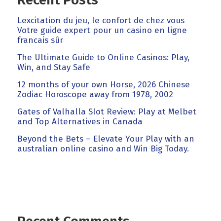
Lexcitation du jeu, le confort de chez vous
Votre guide expert pour un casino en ligne
francais sûr
The Ultimate Guide to Online Casinos: Play,
Win, and Stay Safe
12 months of your own Horse, 2026 Chinese
Zodiac Horoscope away from 1978, 2002
Gates of Valhalla Slot Review: Play at Melbet
and Top Alternatives in Canada
Beyond the Bets – Elevate Your Play with an
australian online casino and Win Big Today.