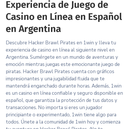
Experiencia de Juego de
Casino en Línea en Español
en Argentina
Descubre Hacker Brawl Pirates en 1win y lleva tu
experiencia de casino en línea al siguiente nivel en
Argentina. Sumérgete en un mundo de aventuras y
emoción mientras juegas este emocionante juego de
piratas. Hacker Brawl Pirates cuenta con gráficos
impresionantes y una jugabilidad fluida que te
mantendrá enganchado durante horas. Además, 1win
es un casino en línea confiable y seguro disponible en
español, que garantiza la protección de tus datos y
transacciones. No importa si eres un jugador
principiante o experimentado, 1win tiene algo para
todos. Únete a la comunidad de 1win hoy y comienza