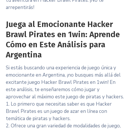
tu aventura en Hacker Brawl Pirates. ¡No te
arrepentirás!
Juega al Emocionante Hacker
Brawl Pirates en 1win: Aprende
Cómo en Este Análisis para
Argentina
Si estás buscando una experiencia de juego única y
emocionante en Argentina, ¡no busques más allá del
excitante juego Hacker Brawl Pirates en 1win! En
este análisis, te enseñaremos cómo jugar y
aprovechar al máximo este juego de piratas y hackers.
1. Lo primero que necesitas saber es que Hacker
Brawl Pirates es un juego de azar en línea con
temática de piratas y hackers.
2. Ofrece una gran variedad de modalidades de juego,