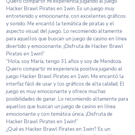
Quiero compartir mi experiencia jugando al juego
Hacker Brawl Pirates en 1win. Es un juego muy
entretenido y emocionante, con excelentes gráficos
y sonido. Me encantó la temática de piratas y el
aspecto visual del juego. Lo recomiendo altamente
para aquellos que buscan un juego de casino en línea
divertido y emocionante. ¡Disfruta de Hacker Brawl
Pirates en 1win!”
“Hola, soy María, tengo 31 años y soy de Mendoza.
Quiero compartir mi experiencia positiva jugando al
juego Hacker Brawl Pirates en 1win. Me encantó la
interfaz fácil de usar y los gráficos de alta calidad. El
juego es muy emocionante y ofrece muchas
posibilidades de ganar. Lo recomiendo altamente para
aquellos que buscan un juego de casino en línea
emocionante y con temática única. ¡Disfruta de
Hacker Brawl Pirates en 1win!”
¿Qué es Hacker Brawl Pirates en 1win? Es un