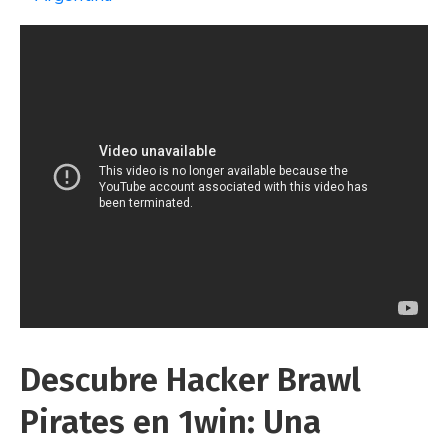
Descubre Hacker Brawl
Pirates en 1win: Una