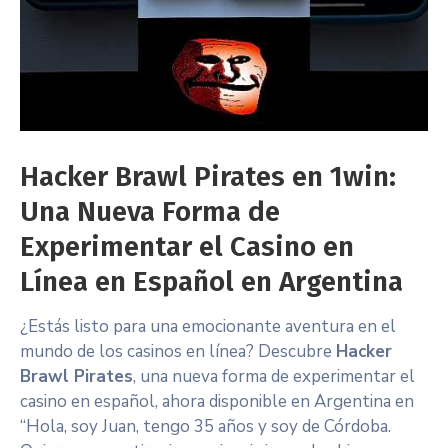
Hacker Brawl Pirates en 1win:
Una Nueva Forma de
Experimentar el Casino en
Línea en Español en Argentina
¿Estás listo para una emocionante aventura en el
mundo de los casinos en línea? Descubre
Hacker
Brawl Pirates
, una nueva forma de experimentar el
casino en español, ahora disponible en Argentina en
“Hola, soy Juan, tengo 35 años y soy de Córdoba.