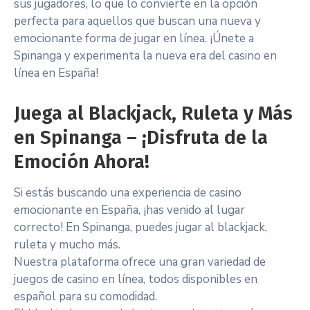
sus jugadores, lo que lo convierte en la opción
perfecta para aquellos que buscan una nueva y
emocionante forma de jugar en línea. ¡Únete a
Spinanga y experimenta la nueva era del casino en
línea en España!
Juega al Blackjack, Ruleta y Más
en Spinanga – ¡Disfruta de la
Emoción Ahora!
Si estás buscando una experiencia de casino
emocionante en España, ¡has venido al lugar
correcto! En Spinanga, puedes jugar al blackjack,
ruleta y mucho más.
Nuestra plataforma ofrece una gran variedad de
juegos de casino en línea, todos disponibles en
español para su comodidad.