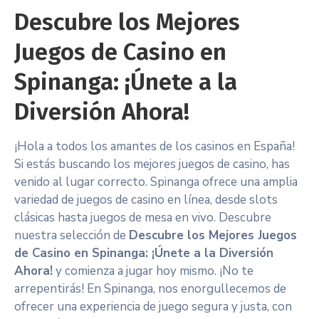
Descubre los Mejores
Juegos de Casino en
Spinanga: ¡Únete a la
Diversión Ahora!
¡Hola a todos los amantes de los casinos en España!
Si estás buscando los mejores juegos de casino, has
venido al lugar correcto. Spinanga ofrece una amplia
variedad de juegos de casino en línea, desde slots
clásicas hasta juegos de mesa en vivo. Descubre
nuestra selección de
Descubre los Mejores Juegos
de Casino en Spinanga: ¡Únete a la Diversión
Ahora!
y comienza a jugar hoy mismo. ¡No te
arrepentirás! En Spinanga, nos enorgullecemos de
ofrecer una experiencia de juego segura y justa, con