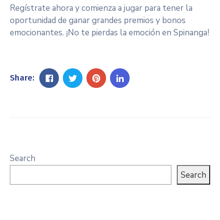
Regístrate ahora y comienza a jugar para tener la
oportunidad de ganar grandes premios y bonos
emocionantes. ¡No te pierdas la emoción en Spinanga!
Share:
Search
Search