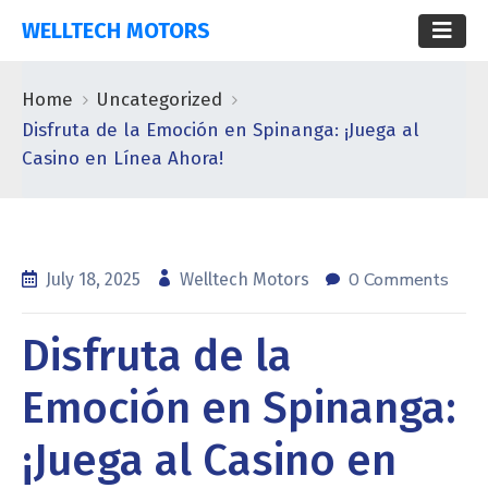
WELLTECH MOTORS
Home
Uncategorized
Disfruta de la Emoción en Spinanga: ¡Juega al
Casino en Línea Ahora!
0 Comments
July 18, 2025
Welltech Motors
Disfruta de la
Emoción en Spinanga:
¡Juega al Casino en