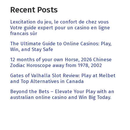
Recent Posts
Lexcitation du jeu, le confort de chez vous
Votre guide expert pour un casino en ligne
francais sûr
The Ultimate Guide to Online Casinos: Play,
Win, and Stay Safe
12 months of your own Horse, 2026 Chinese
Zodiac Horoscope away from 1978, 2002
Gates of Valhalla Slot Review: Play at Melbet
and Top Alternatives in Canada
Beyond the Bets – Elevate Your Play with an
australian online casino and Win Big Today.