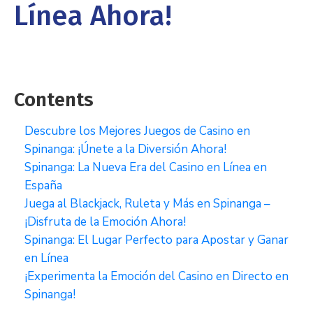
Línea Ahora!
Contents
Descubre los Mejores Juegos de Casino en
Spinanga: ¡Únete a la Diversión Ahora!
Spinanga: La Nueva Era del Casino en Línea en
España
Juega al Blackjack, Ruleta y Más en Spinanga –
¡Disfruta de la Emoción Ahora!
Spinanga: El Lugar Perfecto para Apostar y Ganar
en Línea
¡Experimenta la Emoción del Casino en Directo en
Spinanga!