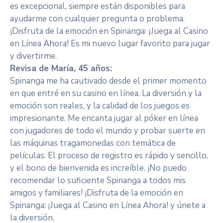
es excepcional, siempre están disponibles para
ayudarme con cualquier pregunta o problema.
¡Disfruta de la emoción en Spinanga: ¡Juega al Casino
en Línea Ahora! Es mi nuevo lugar favorito para jugar
y divertirme.
Revisa de María, 45 años:
Spinanga me ha cautivado desde el primer momento
en que entré en su casino en línea. La diversión y la
emoción son reales, y la calidad de los juegos es
impresionante. Me encanta jugar al póker en línea
con jugadores de todo el mundo y probar suerte en
las máquinas tragamonedas con temática de
películas. El proceso de registro es rápido y sencillo,
y el bono de bienvenida es increíble. ¡No puedo
recomendar lo suficiente Spinanga a todos mis
amigos y familiares! ¡Disfruta de la emoción en
Spinanga: ¡Juega al Casino en Línea Ahora! y únete a
la diversión.