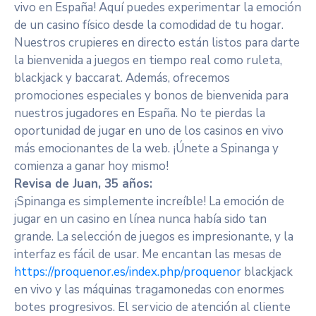
vivo en España! Aquí puedes experimentar la emoción
de un casino físico desde la comodidad de tu hogar.
Nuestros crupieres en directo están listos para darte
la bienvenida a juegos en tiempo real como ruleta,
blackjack y baccarat. Además, ofrecemos
promociones especiales y bonos de bienvenida para
nuestros jugadores en España. No te pierdas la
oportunidad de jugar en uno de los casinos en vivo
más emocionantes de la web. ¡Únete a Spinanga y
comienza a ganar hoy mismo!
Revisa de Juan, 35 años:
¡Spinanga es simplemente increíble! La emoción de
jugar en un casino en línea nunca había sido tan
grande. La selección de juegos es impresionante, y la
interfaz es fácil de usar. Me encantan las mesas de
https://proquenor.es/index.php/proquenor
blackjack
en vivo y las máquinas tragamonedas con enormes
botes progresivos. El servicio de atención al cliente