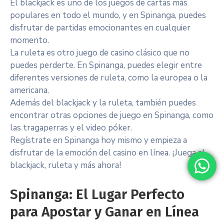
El blackjack es uno de los juegos de cartas más
populares en todo el mundo, y en Spinanga, puedes
disfrutar de partidas emocionantes en cualquier
momento.
La ruleta es otro juego de casino clásico que no
puedes perderte. En Spinanga, puedes elegir entre
diferentes versiones de ruleta, como la europea o la
americana.
Además del blackjack y la ruleta, también puedes
encontrar otras opciones de juego en Spinanga, como
las tragaperras y el video póker.
Regístrate en Spinanga hoy mismo y empieza a
disfrutar de la emoción del casino en línea. ¡Juega al
blackjack, ruleta y más ahora!
Spinanga: El Lugar Perfecto
para Apostar y Ganar en Línea