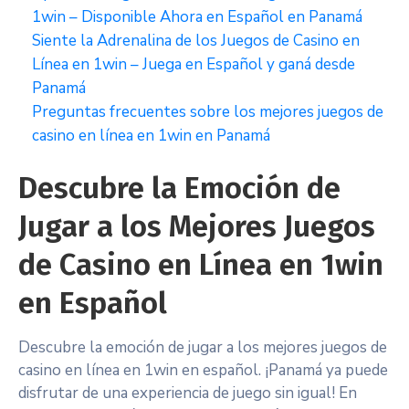
1win – Disponible Ahora en Español en Panamá
Siente la Adrenalina de los Juegos de Casino en
Línea en 1win – Juega en Español y ganá desde
Panamá
Preguntas frecuentes sobre los mejores juegos de
casino en línea en 1win en Panamá
Descubre la Emoción de
Jugar a los Mejores Juegos
de Casino en Línea en 1win
en Español
Descubre la emoción de jugar a los mejores juegos de
casino en línea en 1win en español. ¡Panamá ya puede
disfrutar de una experiencia de juego sin igual! En