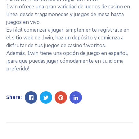
1win ofrece una gran variedad de juegos de casino en
línea, desde tragamonedas y juegos de mesa hasta
juegos en vivo.
Es fácil comenzar a jugar: simplemente regístrate en
el sitio web de 1win, haz un depósito y comienza a
disfrutar de tus juegos de casino favoritos.
Además, 1win tiene una opción de juego en español,
¡para que puedas jugar cómodamente en tu idioma
preferido!
Share: