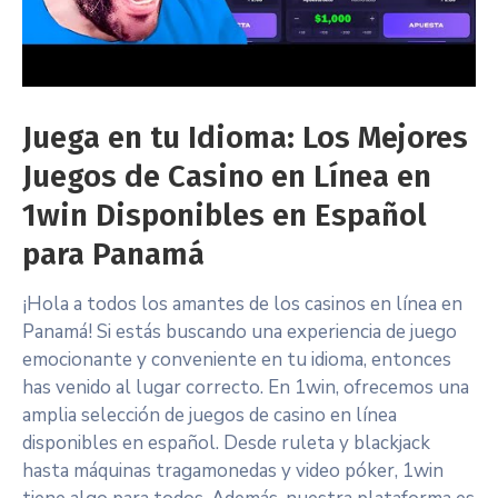
Juega en tu Idioma: Los Mejores
Juegos de Casino en Línea en
1win Disponibles en Español
para Panamá
¡Hola a todos los amantes de los casinos en línea en
Panamá! Si estás buscando una experiencia de juego
emocionante y conveniente en tu idioma, entonces
has venido al lugar correcto. En 1win, ofrecemos una
amplia selección de juegos de casino en línea
disponibles en español. Desde ruleta y blackjack
hasta máquinas tragamonedas y video póker, 1win