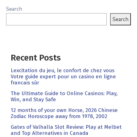
Search
Search
Recent Posts
Lexcitation du jeu, le confort de chez vous
Votre guide expert pour un casino en ligne
francais sûr
The Ultimate Guide to Online Casinos: Play,
Win, and Stay Safe
12 months of your own Horse, 2026 Chinese
Zodiac Horoscope away from 1978, 2002
Gates of Valhalla Slot Review: Play at Melbet
and Top Alternatives in Canada