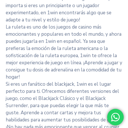
importa si eres un principiante o un jugador
experimentado, en 1win encontrarás algo que se
adapte a tu nivel y estilo de juego!
La ruleta es uno de los juegos de casino más
emocionantes y populares en todo el mundo, y ahora
puedes jugarla en 1win en español. Ya sea que
prefieras la emoción de la ruleta americana o la
sofisticación de la ruleta europea, 1win te ofrece la
mejor experiencia de juego en línea. ¡Aprende a jugar y
consigue tu dosis de adrenalina en la comodidad de tu
hogar!
Si eres un fanático del blackjack, 1win es el lugar
perfecto para ti. Ofrecemos diferentes versiones del
juego, como el Blackjack Clásico y el Blackjack
Surrender, para que puedas elegir la que más te
guste. Aprende a contar cartas y mejora tus
habilidades para aumentar tus posibilidades de ganar.
¡No hay nada más emocionante que vencer al crupier