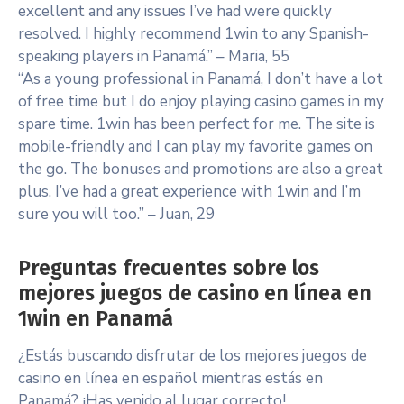
excellent and any issues I’ve had were quickly
resolved. I highly recommend 1win to any Spanish-
speaking players in Panamá.” – Maria, 55
“As a young professional in Panamá, I don’t have a lot
of free time but I do enjoy playing casino games in my
spare time. 1win has been perfect for me. The site is
mobile-friendly and I can play my favorite games on
the go. The bonuses and promotions are also a great
plus. I’ve had a great experience with 1win and I’m
sure you will too.” – Juan, 29
Preguntas frecuentes sobre los
mejores juegos de casino en línea en
1win en Panamá
¿Estás buscando disfrutar de los mejores juegos de
casino en línea en español mientras estás en
Panamá? ¡Has venido al lugar correcto!