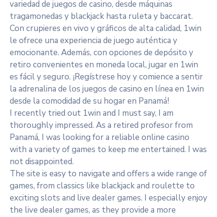
variedad de juegos de casino, desde máquinas
tragamonedas y blackjack hasta ruleta y baccarat.
Con crupieres en vivo y gráficos de alta calidad, 1win
le ofrece una experiencia de juego auténtica y
emocionante. Además, con opciones de depósito y
retiro convenientes en moneda local, jugar en 1win
es fácil y seguro. ¡Regístrese hoy y comience a sentir
la adrenalina de los juegos de casino en línea en 1win
desde la comodidad de su hogar en Panamá!
I recently tried out 1win and I must say, I am
thoroughly impressed. As a retired profesor from
Panamá, I was looking for a reliable online casino
with a variety of games to keep me entertained. I was
not disappointed.
The site is easy to navigate and offers a wide range of
games, from classics like blackjack and roulette to
exciting slots and live dealer games. I especially enjoy
the live dealer games, as they provide a more