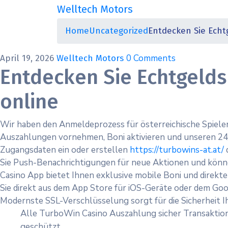
Welltech Motors
Home
Uncategorized
Entdecken Sie Echt
0 Comments
April 19, 2026
Welltech Motors
Entdecken Sie Echtgelds
online
Wir haben den Anmeldeprozess für österreichische Spieler 
Auszahlungen vornehmen, Boni aktivieren und unseren 24/
Zugangsdaten ein oder erstellen
https://turbowins-at.at/
Sie Push-Benachrichtigungen für neue Aktionen und könne
Casino App bietet Ihnen exklusive mobile Boni und direkt
Sie direkt aus dem App Store für iOS-Geräte oder dem Go
Modernste SSL-Verschlüsselung sorgt für die Sicherheit I
Alle TurboWin Casino Auszahlung sicher Transakti
geschützt.