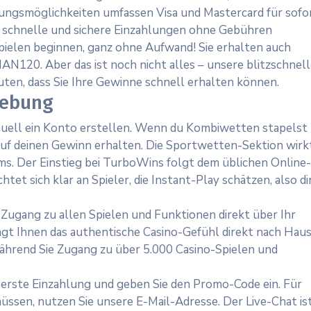
hlungsmöglichkeiten umfassen Visa und Mastercard für sofo
r schnelle und sichere Einzahlungen ohne Gebühren
pielen beginnen, ganz ohne Aufwand! Sie erhalten auch
AN120. Aber das ist noch nicht alles – unsere blitzschnel
en, dass Sie Ihre Gewinne schnell erhalten können.
gebung
uell ein Konto erstellen. Wenn du Kombiwetten stapelst 
auf deinen Gewinn erhalten. Die Sportwetten-Sektion wirk
ms. Der Einstieg bei TurboWins folgt dem üblichen Online-
tet sich klar an Spieler, die Instant-Play schätzen, also di
Zugang zu allen Spielen und Funktionen direkt über Ihr
gt Ihnen das authentische Casino-Gefühl direkt nach Haus
ährend Sie Zugang zu über 5.000 Casino-Spielen und
e erste Einzahlung und geben Sie den Promo-Code ein. Für
en, nutzen Sie unsere E-Mail-Adresse. Der Live-Chat ist