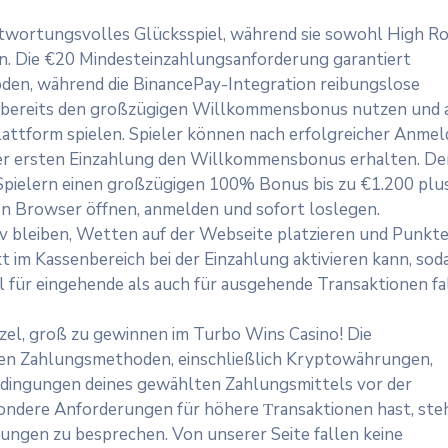
ortungsvolles Glücksspiel, während sie sowohl High Ro
ten. Die €20 Mindesteinzahlungsanforderung garantiert
hoden, während die BinancePay-Integration reibungslose
u bereits den großzügigen Willkommensbonus nutzen und 
lattform spielen. Spieler können nach erfolgreicher Anme
rer ersten Einzahlung den Willkommensbonus erhalten. De
ielern einen großzügigen 100% Bonus bis zu €1.200 plu
 den Browser öffnen, anmelden und sofort loslegen.
tiv bleiben, Wetten auf der Webseite platzieren und Punkt
t im Kassenbereich bei der Einzahlung aktivieren kann, sod
 für eingehende als auch für ausgehende Transaktionen fa
zel, groß zu gewinnen im Turbo Wins Casino! Die
aren Zahlungsmethoden, einschließlich Kryptowährungen,
edingungen deines gewählten Zahlungsmittels vor der
ndere Anforderungen für höhere Τransaktionen hast, steh
ngen zu besprechen. Von unserer Ѕeite fallen keine