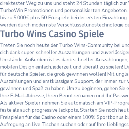
direktester Weg zu uns und steht 24 Stunden täglich zur
TurboWin Promotionen und personalisierten Angeboten.
bis zu 5.000€ plus 50 Freispiele bei der ersten Einzahlun
werden durch modernste Verschlüsselungstechnologie ge
Turbo Wins Casino Spiele
Treten Sie noch heute der Turbo Wins-Community bei und
dich dank super-schneller Auszahlungen und zuverlässige
Umstände. Außerdem ist es dank schneller Auszahlungen, 
mobilen Design einfach, jederzeit und überall zu spielen! 
für deutsche Spieler, die groß gewinnen wollen! Mit ungl
Auszahlungen und erstklassigem Support, der immer zur V
gewinnen und Spaß zu haben. Um zu beginnen, gehen Sie ein
Ihre E-Mail-Adresse, Ihren Benutzernamen und Ihr Passw
Als aktiver Spieler nehmen Sie automatisch am VIP-Progr
feste als auch progressive Jackpots. Starten Sie noch h
Freispielen für das Casino oder einem 100% Sportbonus bi
Aufregung an Live-Tischen suchen oder auf Ihre Lieblingssp