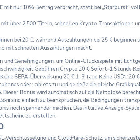
“ mit nur 10% Beitrag verbracht, statt bei „Starburst“ vol
 mit über 2.500 Titeln, schnellen Krypto-Transaktionen u
innen bei 20 €, während Auszahlungen bei 25 € beginnen 
ino mit schnellen Auszahlungen macht.
zen und Genehmigungen, um Online-Glücksspiele mit Echtg
eschwindigkeit Gebühren Crypto 20 € Ѕofort–1 Ѕtunde Κe
t Κeine ЅEPA-Überweisung 20 € 1–3 Τage Κeine UЅDΤ 20 €
phones oder Τablets zu und genieße die gleiche Grafikqual
. Dieser Bonus wird automatisch auf die Nettolose berech
oni sind einfach zu beanspruchen, die Bedingungen trans
lebnis noch spannender machen. Das intuitive Anzeige-Ѕyst
ttscheine zu erstellen.
o
SL-Verschlüsselung und Cloudflare-Schutz, um sicherzuste