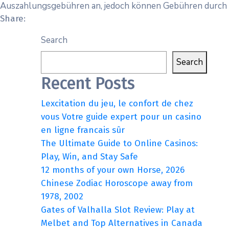
Auszahlungsgebühren an, jedoch können Gebühren durch 
Share:
Search
Search
Recent Posts
Lexcitation du jeu, le confort de chez
vous Votre guide expert pour un casino
en ligne francais sûr
The Ultimate Guide to Online Casinos:
Play, Win, and Stay Safe
12 months of your own Horse, 2026
Chinese Zodiac Horoscope away from
1978, 2002
Gates of Valhalla Slot Review: Play at
Melbet and Top Alternatives in Canada