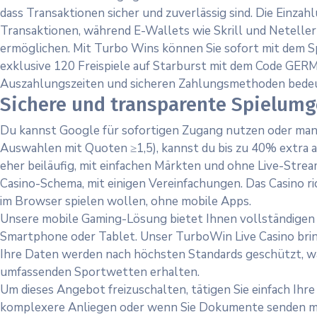
dass Transaktionen sicher und zuverlässig sind. Die Einza
Transaktionen, während E-Wallets wie Skrill und Netelle
ermöglichen. Mit Turbo Wins können Sie sofort mit dem S
exklusive 120 Freispiele auf Starburst mit dem Code GERM
Auszahlungszeiten und sicheren Zahlungsmethoden bedeut
Sichere und transparente Spielum
Du kannst Google für sofortigen Zugang nutzen oder man
Auswahlen mit Quoten ≥1,5), kannst du bis zu 40% extra 
eher beiläufig, mit einfachen Märkten und ohne Live-Strea
Casino-Schema, mit einigen Vereinfachungen. Das Casino rich
im Browser spielen wollen, ohne mobile Apps.
Unsere mobile Gaming-Lösung bietet Ihnen vollständigen 
Smartphone oder Tablet. Unser TurboWin Live Casino brin
Ihre Daten werden nach höchsten Standards geschützt, w
umfassenden Sportwetten erhalten.
Um dieses Angebot freizuschalten, tätigen Sie einfach Ihr
komplexere Anliegen oder wenn Sie Dokumente senden müss