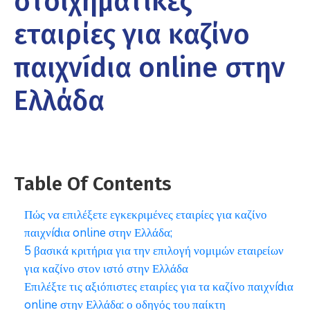
στοιχηματικές
εταιρίες για καζίνο
παιχνídια online στην
Ελλάδα
Table Of Contents
Πώς να επιλέξετε εγκεκριμένες εταιρίες για καζίνο
παιχνídια online στην Ελλάδα;
5 βασικά κριτήρια για την επιλογή νομιμών εταιρείων
για καζίνο στον ιστό στην Ελλάδα
Επιλέξτε τις αξιόπιστες εταιρίες για τα καζίνο παιχνídια
online στην Ελλάδα: ο οδηγός του παίκτη