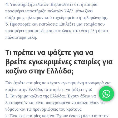
4. Υποστήριξη πελατών: Βεβαιωθείτε ότι η εταιρία
προσφέρει υποστήριξη πελατών 24/7 μέσω ζivo
συζήτησης, ηλεκτρονικού ταχυδρομείου ή τηλεφώνησης.
5. Προσφορές και εκπτώσεις: Επιλέξτε μια εταιρία που
προσφέρει προσφορές και εκπτώσεις στα νέα μέλη ή στα
παλαιότερα μέλη.
Τι πρέπει να ψάξετε για να
βρείτε εγκεκριμένες εταιρίες για
καζίνο στην Ελλάδα;
Εάν ζητάτε εταιρίες που έχουν εγκεκριμένη προσφορά για
καζίνο στην Ελλάδα, τότε πρέπει να ψάξετε για:
1. Τα νόμιμα καζίνα της Ελλάδας: Έχουν άδεια να
λειτουργούν και είναι υποχρεωμένα να ακολουθούν τις
νόμους και τις προνομιώσεις του κράτους.
2. Έγκυρες εταιρίες καζίνο: Έχουν έγκυρη άδεια από την