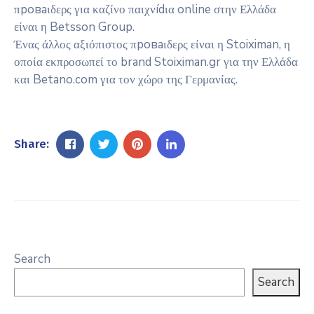
πроваιδερς για καζίνο παιχνídια online στην Ελλάδα
είναι η Betsson Group.
Ένας άλλος αξιόπιστος πроваιδερς είναι η Stoiximan, η
οποία εκπροσωπεί το brand Stoiximan.gr για την Ελλάδα
και Betano.com για τον χώρο της Γερμανίας.
Share:
Search
Search