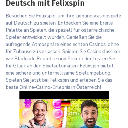
Deutsch mit Felixspin
Besuchen Sie Felixspin, um Ihre Lieblingscasinospiele
auf Deutsch zu spielen. Entdecken Sie eine breite
Palette an Spielen, die speziell für österreichische
Spieler entwickelt wurden. Genießen Sie die
aufregende Atmosphäre eines echten Casinos, ohne
Ihr Zuhause zu verlassen. Spielen Sie Casinoklassiker
wie Blackjack, Roulette und Poker oder testen Sie
Ihr Glück an den Spielautomaten. Felixspin bietet
eine sichere und unterhaltsame Spielumgebung.
Spielen Sie jetzt bei Felixspin und erleben Sie das
beste Online-Casino-Erlebnis in Österreich!