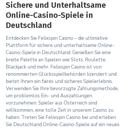
Sichere und Unterhaltsame
Online-Casino-Spiele in
Deutschland
Entdecken Sie Felixspin Casino – die ultimative
Plattform für sichere und unterhaltsame Online-
Casino-Spiele in Deutschland. Genießen Sie eine
breite Palette an Spielen wie Slots, Roulette,
Blackjack und mehr. Felixspin Casino ist von
renommierten Glücksspielbehörden lizenziert und
bietet Ihnen ein faires und sicheres Spielerlebnis.
Verwenden Sie Ihre bevorzugte Zahlungsmethode,
um problemlos Ein- und Auszahlungen
vorzunehmen. Spieler aus Österreich sind
willkommen, eine tolle Zeit in unserem Casino zu
haben. Treten Sie Felixspin Casino bei und erleben
Sie Deutschland Online-Casino-Spiele auf ein neues