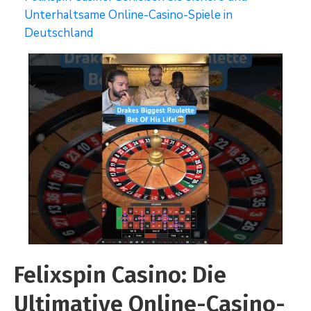
Unterhaltsame Online-Casino-Spiele in
Deutschland
Felixspin Casino: Die
Ultimative Online-Casino-