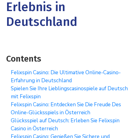
Erlebnis in
Deutschland
Contents
Felixspin Casino: Die Ultimative Online-Casino-
Erfahrung in Deutschland
Spielen Sie Ihre Lieblingscasinospiele auf Deutsch
mit Felixspin
Felixspin Casino: Entdecken Sie Die Freude Des
Online-Glücksspiels in Österreich
Glücksspiel auf Deutsch: Erleben Sie Felixspin
Casino in Österreich
Felixspin Casino: Genießen Sie Sichere und