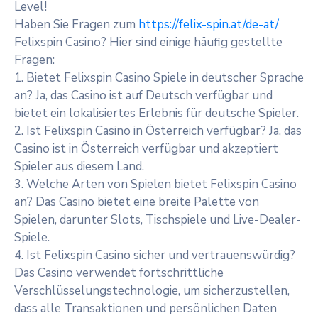
Level!
Haben Sie Fragen zum
https://felix-spin.at/de-at/
Felixspin Casino? Hier sind einige häufig gestellte
Fragen:
1. Bietet Felixspin Casino Spiele in deutscher Sprache
an? Ja, das Casino ist auf Deutsch verfügbar und
bietet ein lokalisiertes Erlebnis für deutsche Spieler.
2. Ist Felixspin Casino in Österreich verfügbar? Ja, das
Casino ist in Österreich verfügbar und akzeptiert
Spieler aus diesem Land.
3. Welche Arten von Spielen bietet Felixspin Casino
an? Das Casino bietet eine breite Palette von
Spielen, darunter Slots, Tischspiele und Live-Dealer-
Spiele.
4. Ist Felixspin Casino sicher und vertrauenswürdig?
Das Casino verwendet fortschrittliche
Verschlüsselungstechnologie, um sicherzustellen,
dass alle Transaktionen und persönlichen Daten