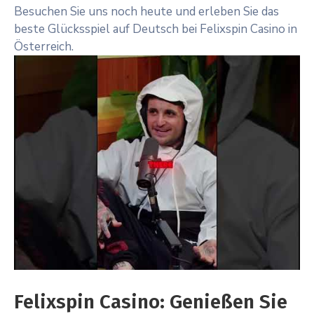
Besuchen Sie uns noch heute und erleben Sie das
beste Glücksspiel auf Deutsch bei Felixspin Casino in
Österreich.
Felixspin Casino: Genießen Sie