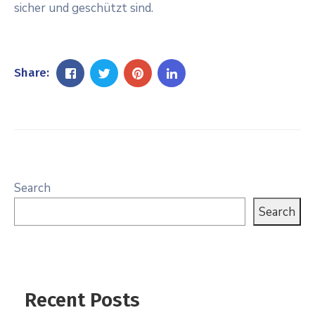
sicher und geschützt sind.
Share:
Search
Search
Recent Posts