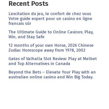
Recent Posts
Lexcitation du jeu, le confort de chez vous
Votre guide expert pour un casino en ligne
francais sûr
The Ultimate Guide to Online Casinos: Play,
Win, and Stay Safe
12 months of your own Horse, 2026 Chinese
Zodiac Horoscope away from 1978, 2002
Gates of Valhalla Slot Review: Play at Melbet
and Top Alternatives in Canada
Beyond the Bets – Elevate Your Play with an
australian online casino and Win Big Today.