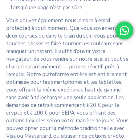
lorsqu’une page n’est pas sûre.
Vous pouvez également nous joindre à email
protected à tout moment. Que vous soyez entre
deux courses ou dans le train du soir, vous pouvez
toucher, glisser et faire tourner les rouleaux sans
manquer un instant. Il suffit d’ouvrir votre
navigateur, de vous rendre sur notre site, et tout se
charge instantanément — propre, réactif, prêt à
l’emploi. Notre plateforme entière est entièrement
optimisée pour les smartphones et les tablettes,
vous offrant la même expérience haut de gamme
sans avoir à télécharger une seule application. Les
demandes de retrait commencent à 20 € pour la
crypto et à 200 € pour SEPA, vous offrant des
options flexibles selon votre manière de jouer. Vous
pouvez opter pour la méthode traditionnelle avec
Visa ou Mastercard, ou utiliser nos options crypto