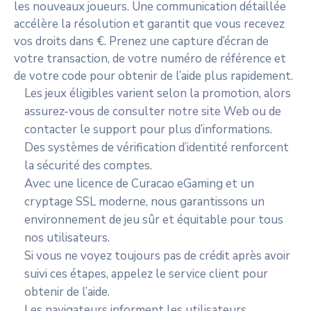
les nouveaux joueurs. Une communication détaillée
accélère la résolution et garantit que vous recevez
vos droits dans €. Prenez une capture d’écran de
votre transaction, de votre numéro de référence et
de votre code pour obtenir de l’aide plus rapidement.
Les jeux éligibles varient selon la promotion, alors
assurez-vous de consulter notre site Web ou de
contacter le support pour plus d’informations.
Des systèmes de vérification d’identité renforcent
la sécurité des comptes.
Avec une licence de Curacao eGaming et un
cryptage SSL moderne, nous garantissons un
environnement de jeu sûr et équitable pour tous
nos utilisateurs.
Si vous ne voyez toujours pas de crédit après avoir
suivi ces étapes, appelez le service client pour
obtenir de l’aide.
Les navigateurs informent les utilisateurs