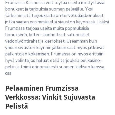
Frumzissa Kasinossa voit löytää useita miellyttäviä
bonukset ja tarjouksia suomen pelaajille. Yksi
tärkeimmistä tarjouksista on tervetuliaisbonukset,
jotka saatan ensimmäisellä sivuston käynnissä. Lisäksi
Frumzissa tarjoaa useita muita popmukaisia
bonukseen, kuten säännölliset satunnaiset
vedonlyöntirahat ja kierrokset. Useamman kuin
yhden sivuston käynnin jälkeen saat myös jatkuvat
palkintojen kokemisen. Frumzissa on myös erittäin
hyvä valinta jos haluat etsiä tarjouksia pelikasino-
peliin ja toimii erinomaisesti suomen kielisen kanssa.
css
Pelaaminen Frumzissa
Verkkossa: Vinkit Sujuvasta
Pelistä