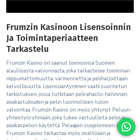
Frumzin Kasinoon Lisensoinnin
Ja Toimintaperiaatteen
Tarkastelu
Frumzin Kasino on saanut lisenssinsä Suomen
alaullisesta valvonnasta, joka tarkastelee toiminnan
riippumattomuutta, varmennetta ja peliharjoittajan
kelvollisuutta. Lisenssiantyminen vaatii suoritetun
tarkistuksen, jossa tutkitaan pelirahasto-hallinnan,
asiakastukiuden ja pelin luonnollisen tulon
valvontaa. Frumzin Kasino on myös yhtynyt Peluuri-
yhteistyöryhmään, joka tukee vastuullista pelin ja
asiakaspelion käytettä. Pelaajien suojelemisen lisäksi,
Frumzin Kasino tarkastaa myös sisältöään ja