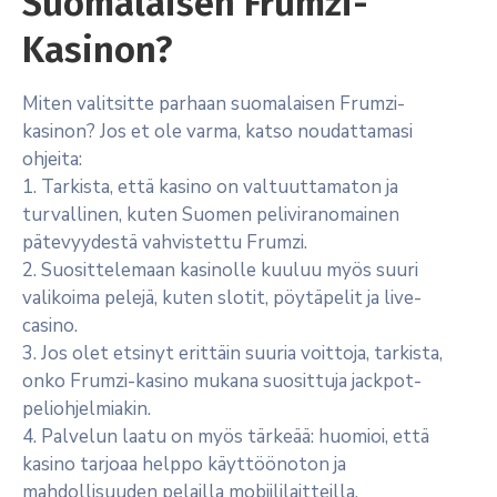
Suomalaisen Frumzi-
Kasinon?
Miten valitsitte parhaan suomalaisen Frumzi-
kasinon? Jos et ole varma, katso noudattamasi
ohjeita:
1. Tarkista, että kasino on valtuuttamaton ja
turvallinen, kuten Suomen peliviranomainen
pätevyydestä vahvistettu Frumzi.
2. Suosittelemaan kasinolle kuuluu myös suuri
valikoima pelejä, kuten slotit, pöytäpelit ja live-
casino.
3. Jos olet etsinyt erittäin suuria voittoja, tarkista,
onko Frumzi-kasino mukana suosittuja jackpot-
peliohjelmiakin.
4. Palvelun laatu on myös tärkeää: huomioi, että
kasino tarjoaa helppo käyttöönoton ja
mahdollisuuden pelailla mobiililaitteilla.