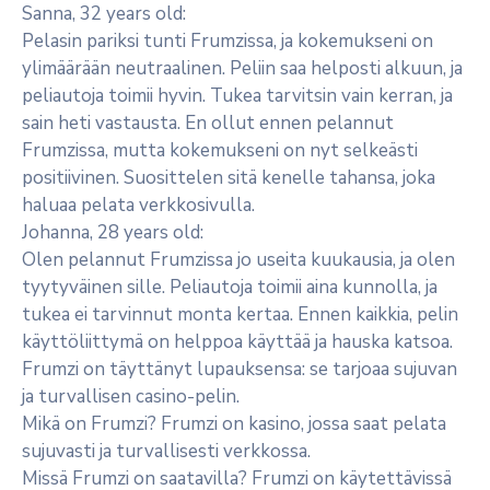
Sanna, 32 years old:
Pelasin pariksi tunti Frumzissa, ja kokemukseni on
ylimäärään neutraalinen. Peliin saa helposti alkuun, ja
peliautoja toimii hyvin. Tukea tarvitsin vain kerran, ja
sain heti vastausta. En ollut ennen pelannut
Frumzissa, mutta kokemukseni on nyt selkeästi
positiivinen. Suosittelen sitä kenelle tahansa, joka
haluaa pelata verkkosivulla.
Johanna, 28 years old:
Olen pelannut Frumzissa jo useita kuukausia, ja olen
tyytyväinen sille. Peliautoja toimii aina kunnolla, ja
tukea ei tarvinnut monta kertaa. Ennen kaikkia, pelin
käyttöliittymä on helppoa käyttää ja hauska katsoa.
Frumzi on täyttänyt lupauksensa: se tarjoaa sujuvan
ja turvallisen casino-pelin.
Mikä on Frumzi? Frumzi on kasino, jossa saat pelata
sujuvasti ja turvallisesti verkkossa.
Missä Frumzi on saatavilla? Frumzi on käytettävissä