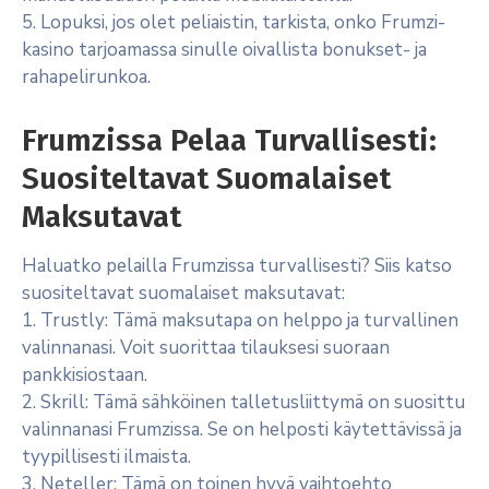
5. Lopuksi, jos olet peliaistin, tarkista, onko Frumzi-
kasino tarjoamassa sinulle oivallista bonukset- ja
rahapelirunkoa.
Frumzissa Pelaa Turvallisesti:
Suositeltavat Suomalaiset
Maksutavat
Haluatko pelailla Frumzissa turvallisesti? Siis katso
suositeltavat suomalaiset maksutavat:
1. Trustly: Tämä maksutapa on helppo ja turvallinen
valinnanasi. Voit suorittaa tilauksesi suoraan
pankkisiostaan.
2. Skrill: Tämä sähköinen talletusliittymä on suosittu
valinnanasi Frumzissa. Se on helposti käytettävissä ja
tyypillisesti ilmaista.
3. Neteller: Tämä on toinen hyvä vaihtoehto