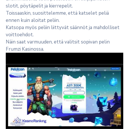
slotit, pöytäpelit ja kierrepelit.
Toissaaskin, suosittelemme, että katselet peliä
ennen kuin aloitat peliin.
Katsopa myös peliin liittyvät säännöt ja mahdolliset
voittoehdot.
Näin saat varmuuden, että valitsit sopivan pelin
Frumzi Kasinossa.