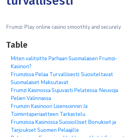
turvallisesti
Frumzi: Play online casino smoothly and securely
Table
Miten valitsitte Parhaan Suomalaisen Frumzi-
Kasinon?
Frumzissa Pelaa Turvallisesti: Suositeltavat
Suomalaiset Maksutavat
Frumzi Kasinossa Sujuvasti Pelatessa: Neuvoja
Pelien Valinnassa
Frumzin Kasinoon Lisensoinnin Ja
Toimintaperiaatteen Tarkastelu
Frumzissa Kasinossa Suosiolliset Bonukset ja
Tarjoukset Suomen Pelaajille