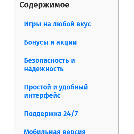
Содержимое
Игры на любой вкус
Бонусы и акции
Безопасность и
надежность
Простой и удобный
интерфейс
Поддержка 24/7
Мобильная версия