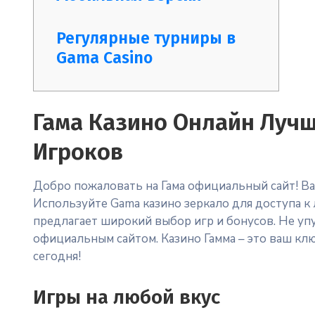
Регулярные турниры в
Gama Casino
Гама Казино Онлайн Лучш
Игроков
Добро пожаловать на Гама официальный сайт! Ва
Используйте Gama казино зеркало для доступа к
предлагает широкий выбор игр и бонусов. Не упу
официальным сайтом. Казино Гамма – это ваш ключ
сегодня!
Игры на любой вкус