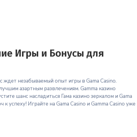
ие Игры и Бонусы для
с ждет незабываемый опыт игры в Gama Casino.
 лучшим азартным развлечениям. Gamma казино
стите шанс насладиться Гама казино зеркалом и Gama
 к успеху! Играйте на Gama Casino и Gamma Casino уже