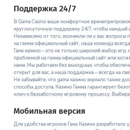
Поддержка 24/7
В Gama Casino ваше комфортное времяпрепровожд
круглосуточную поддержку 24/7, чтобы каждый и
Независимо от того, возникли ли у вас вопросы 
на гамма официальный сайт, наша команда всегда
Гама казино – это не только широкий выбор игр, 
проблемой на гамма официальный сайт или хотите
нами. Мы работаем без выходных, чтобы обеспеч
открыт для вас, а наша поддержка – всегда на свя
Не забывайте, что gama казино зеркало также до
способы доступа. Казино Гамма гарантирует безо
ключ к беззаботному игровому процессу. Выбира
Мобильная версия
Для удобства игроков Гама Казино разработало