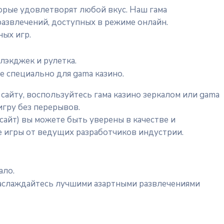
оторые удовлетворят любой вкус. Наш гама
азвлечений, доступных в режиме онлайн.
ых игр.
лэкджек и рулетка.
е специально для gama казино.
сайту, воспользуйтесь гама казино зеркалом или gama
игру без перерывов.
айт) вы можете быть уверены в качестве и
 игры от ведущих разработчиков индустрии.
ало.
 наслаждайтесь лучшими азартными развлечениями