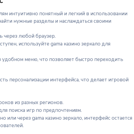
с
елям интуитивно понятный и легкий в использовании
 найти нужные разделы и наслаждаться своими
ь через любой браузер.
ступен, используйте gama казино зеркало для
в удобном меню, что позволяет быстро переходить
ость персонализации интерфейса, что делает игровой
роков из разных регионов.
ля поиска игр по предпочтениям.
но или через gama казино зеркало, интерфейс остается
ователей.