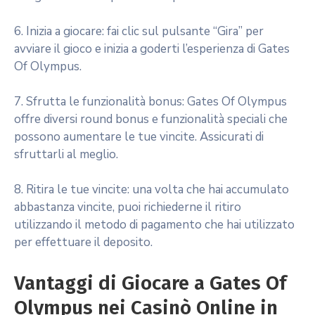
6. Inizia a giocare: fai clic sul pulsante “Gira” per
avviare il gioco e inizia a goderti l’esperienza di Gates
Of Olympus.
7. Sfrutta le funzionalità bonus: Gates Of Olympus
offre diversi round bonus e funzionalità speciali che
possono aumentare le tue vincite. Assicurati di
sfruttarli al meglio.
8. Ritira le tue vincite: una volta che hai accumulato
abbastanza vincite, puoi richiederne il ritiro
utilizzando il metodo di pagamento che hai utilizzato
per effettuare il deposito.
Vantaggi di Giocare a Gates Of
Olympus nei Casinò Online in