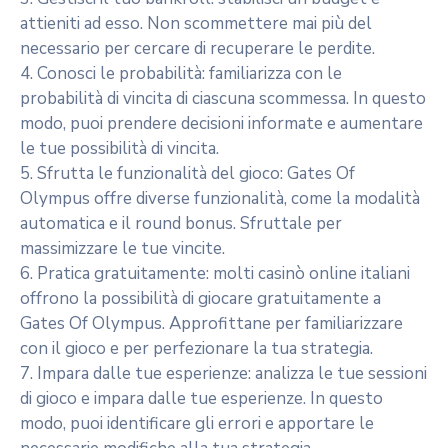
attieniti ad esso. Non scommettere mai più del
necessario per cercare di recuperare le perdite.
4. Conosci le probabilità: familiarizza con le
probabilità di vincita di ciascuna scommessa. In questo
modo, puoi prendere decisioni informate e aumentare
le tue possibilità di vincita.
5. Sfrutta le funzionalità del gioco: Gates Of
Olympus offre diverse funzionalità, come la modalità
automatica e il round bonus. Sfruttale per
massimizzare le tue vincite.
6. Pratica gratuitamente: molti casinò online italiani
offrono la possibilità di giocare gratuitamente a
Gates Of Olympus. Approfittane per familiarizzare
con il gioco e per perfezionare la tua strategia.
7. Impara dalle tue esperienze: analizza le tue sessioni
di gioco e impara dalle tue esperienze. In questo
modo, puoi identificare gli errori e apportare le