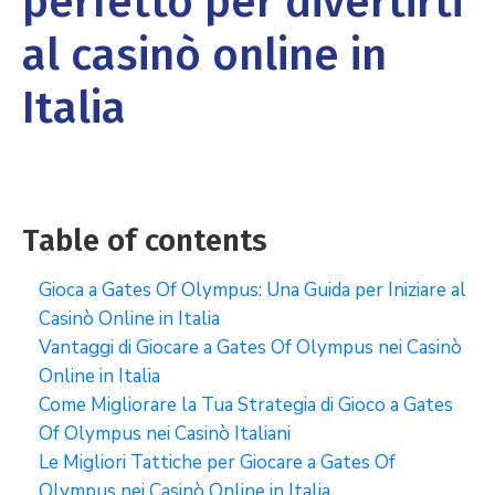
perfetto per divertirti
al casinò online in
Italia
Table of contents
Gioca a Gates Of Olympus: Una Guida per Iniziare al
Casinò Online in Italia
Vantaggi di Giocare a Gates Of Olympus nei Casinò
Online in Italia
Come Migliorare la Tua Strategia di Gioco a Gates
Of Olympus nei Casinò Italiani
Le Migliori Tattiche per Giocare a Gates Of
Olympus nei Casinò Online in Italia