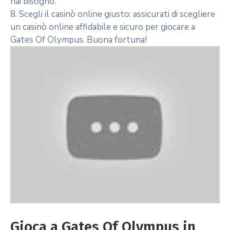
hai bisogno.
8. Scegli il casinò online giusto: assicurati di scegliere
un casinò online affidabile e sicuro per giocare a
Gates Of Olympus. Buona fortuna!
Gioca a Gates Of Olympus in