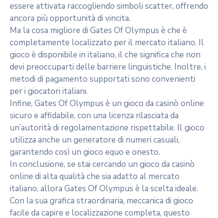
essere attivata raccogliendo simboli scatter, offrendo
ancora più opportunità di vincita.
Ma la cosa migliore di Gates Of Olympus è che è
completamente localizzato per il mercato italiano. Il
gioco è disponibile in italiano, il che significa che non
devi preoccuparti delle barriere linguistiche. Inoltre, i
metodi di pagamento supportati sono convenienti
per i giocatori italiani.
Infine, Gates Of Olympus è un gioco da casinò online
sicuro e affidabile, con una licenza rilasciata da
un’autorità di regolamentazione rispettabile. Il gioco
utilizza anche un generatore di numeri casuali,
garantendo così un gioco equo e onesto.
In conclusione, se stai cercando un gioco da casinò
online di alta qualità che sia adatto al mercato
italiano, allora Gates Of Olympus è la scelta ideale.
Con la sua grafica straordinaria, meccanica di gioco
facile da capire e localizzazione completa, questo