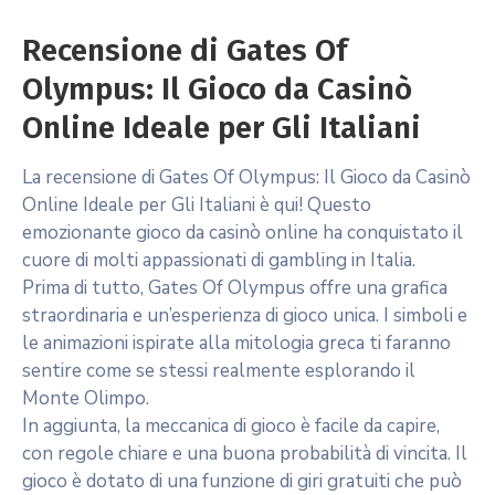
Recensione di Gates Of
Olympus: Il Gioco da Casinò
Online Ideale per Gli Italiani
La recensione di Gates Of Olympus: Il Gioco da Casinò
Online Ideale per Gli Italiani è qui! Questo
emozionante gioco da casinò online ha conquistato il
cuore di molti appassionati di gambling in Italia.
Prima di tutto, Gates Of Olympus offre una grafica
straordinaria e un’esperienza di gioco unica. I simboli e
le animazioni ispirate alla mitologia greca ti faranno
sentire come se stessi realmente esplorando il
Monte Olimpo.
In aggiunta, la meccanica di gioco è facile da capire,
con regole chiare e una buona probabilità di vincita. Il
gioco è dotato di una funzione di giri gratuiti che può