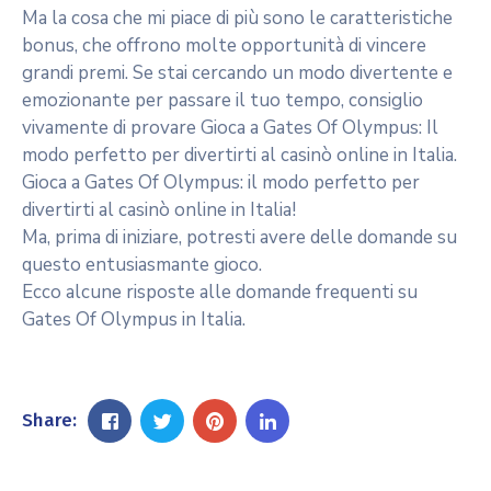
Ma la cosa che mi piace di più sono le caratteristiche
bonus, che offrono molte opportunità di vincere
grandi premi. Se stai cercando un modo divertente e
emozionante per passare il tuo tempo, consiglio
vivamente di provare Gioca a Gates Of Olympus: Il
modo perfetto per divertirti al casinò online in Italia.
Gioca a Gates Of Olympus: il modo perfetto per
divertirti al casinò online in Italia!
Ma, prima di iniziare, potresti avere delle domande su
questo entusiasmante gioco.
Ecco alcune risposte alle domande frequenti su
Gates Of Olympus in Italia.
Share: