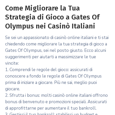
Come Migliorare la Tua
Strategia di Gioco a Gates Of
Olympus nei Casinò Italiani
Se sei un appassionato di casinò online italiani e ti stai
chiedendo come migliorare la tua strategia di gioco a
Gates Of Olympus, sei nel posto giusto. Ecco alcuni
suggerimenti per aiutarti a massimizzare le tue
vincite:
1. Comprendi le regole del gioco: assicurati di
conoscere a fondo le regole di Gates Of Olympus
prima di iniziare a giocare. Più ne sai, meglio puoi
giocare.
2. Sfrutta i bonus: molti casinò online italiani offrono
bonus di benvenuto e promozioni speciali. Assicurati
di approfittarne per aumentare il tuo bankroll.
3. Gestisci il tuo bankroll: stabilisci un budget e