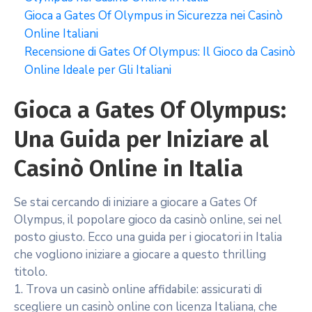
Gioca a Gates Of Olympus in Sicurezza nei Casinò
Online Italiani
Recensione di Gates Of Olympus: Il Gioco da Casinò
Online Ideale per Gli Italiani
Gioca a Gates Of Olympus:
Una Guida per Iniziare al
Casinò Online in Italia
Se stai cercando di iniziare a giocare a Gates Of
Olympus, il popolare gioco da casinò online, sei nel
posto giusto. Ecco una guida per i giocatori in Italia
che vogliono iniziare a giocare a questo thrilling
titolo.
1. Trova un casinò online affidabile: assicurati di
scegliere un casinò online con licenza Italiana, che