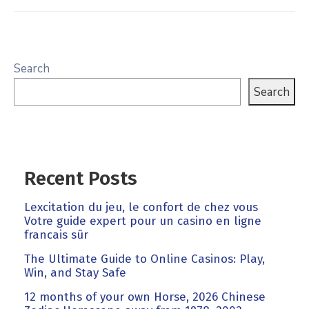
Search
Search
Recent Posts
Lexcitation du jeu, le confort de chez vous
Votre guide expert pour un casino en ligne
francais sûr
The Ultimate Guide to Online Casinos: Play,
Win, and Stay Safe
12 months of your own Horse, 2026 Chinese