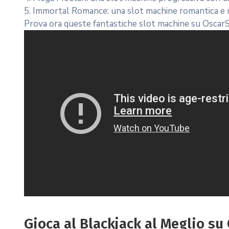
5. Immortal Romance: una slot machine romantica e m
Prova ora queste fantastiche slot machine su OscarSpin
Gioca al Blackjack al Meglio su