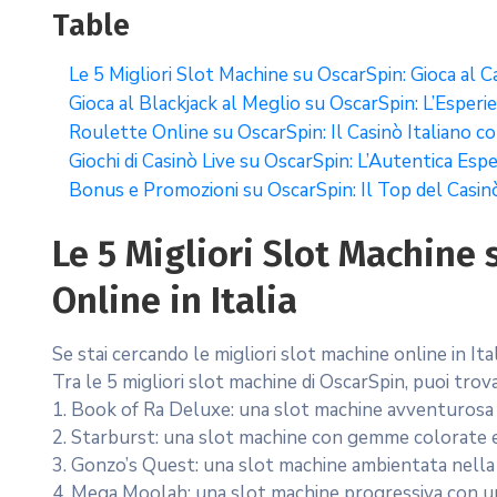
Table
Le 5 Migliori Slot Machine su OscarSpin: Gioca al Ca
Gioca al Blackjack al Meglio su OscarSpin: L’Esperie
Roulette Online su OscarSpin: Il Casinò Italiano co
Giochi di Casinò Live su OscarSpin: L’Autentica Espe
Bonus e Promozioni su OscarSpin: Il Top del Casinò 
Le 5 Migliori Slot Machine 
Online in Italia
Se stai cercando le migliori slot machine online in Ital
Tra le 5 migliori slot machine di OscarSpin, puoi trov
1. Book of Ra Deluxe: una slot machine avventurosa c
2. Starburst: una slot machine con gemme colorate e
3. Gonzo’s Quest: una slot machine ambientata nella 
4. Mega Moolah: una slot machine progressiva con un