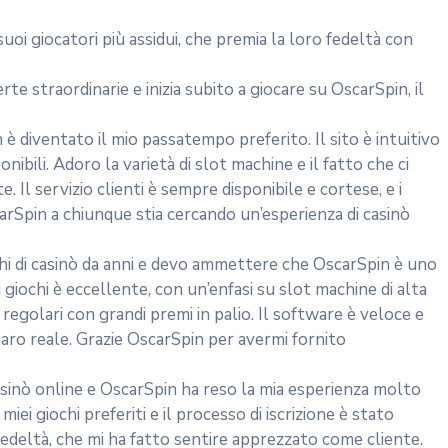
oi giocatori più assidui, che premia la loro fedeltà con
te straordinarie e inizia subito a giocare su OscarSpin, il
 è diventato il mio passatempo preferito. Il sito è intuitivo
ibili. Adoro la varietà di slot machine e il fatto che ci
 Il servizio clienti è sempre disponibile e cortese, e i
rSpin a chiunque stia cercando un’esperienza di casinò
chi di casinò da anni e devo ammettere che OscarSpin è uno
di giochi è eccellente, con un’enfasi su slot machine di alta
i regolari con grandi premi in palio. Il software è veloce e
naro reale. Grazie OscarSpin per avermi fornito
casinò online e OscarSpin ha reso la mia esperienza molto
iei giochi preferiti e il processo di iscrizione è stato
edeltà, che mi ha fatto sentire apprezzato come cliente.