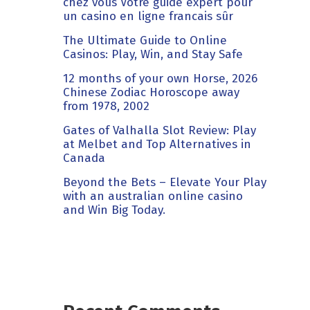
chez vous Votre guide expert pour
un casino en ligne francais sûr
The Ultimate Guide to Online
Casinos: Play, Win, and Stay Safe
12 months of your own Horse, 2026
Chinese Zodiac Horoscope away
from 1978, 2002
Gates of Valhalla Slot Review: Play
at Melbet and Top Alternatives in
Canada
Beyond the Bets – Elevate Your Play
with an australian online casino
and Win Big Today.