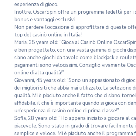
esperienza di gioco.
Inoltre, OscarSpin offre un programma fedeltà per i su
bonus e vantaggi esclusivi.
Non perdere l’occasione di approfittare di queste offer
top del casinò online in Italia!
Maria, 35 years old: “Gioca al Casinò Online OscarSpin
e ben progettato, con una vasta gamma di giochi dispon
siano anche giochi da tavolo come blackjack e roulette.
pagamenti sono velocissimi. Consiglio vivamente Osca
online di alta qualità!”
Giovanni, 45 years old: “Sono un appassionato di gio
dei migliori siti che abbia mai utilizzato. La selezione 
qualità. Mi è piaciuto anche il fatto che ci siano torne
affidabile, il che è importante quando si gioca con de
un’esperienza di casinò online di prima classe!”
Sofia, 28 years old: “Ho appena iniziato a giocare al 
piacevole. Sono stato in grado di trovare facilmente i m
semplice e veloce. Mi è piaciuto anche il programma f