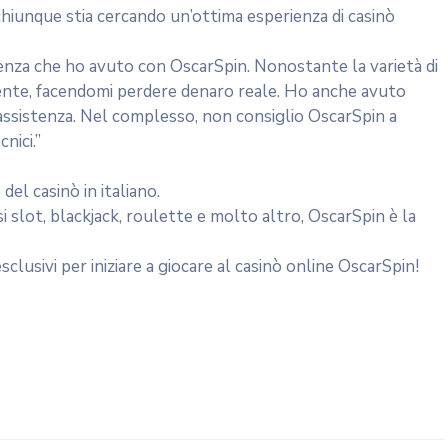
iunque stia cercando un’ottima esperienza di casinò
ienza che ho avuto con OscarSpin. Nonostante la varietà di
emente, facendomi perdere denaro reale. Ho anche avuto
re assistenza. Nel complesso, non consiglio OscarSpin a
nici.”
del casinò in italiano.
i slot, blackjack, roulette e molto altro, OscarSpin è la
clusivi per iniziare a giocare al casinò online OscarSpin!