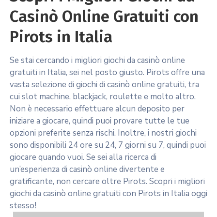
Casinò Online Gratuiti con
Pirots in Italia
Se stai cercando i migliori giochi da casinò online
gratuiti in Italia, sei nel posto giusto. Pirots offre una
vasta selezione di giochi di casinò online gratuiti, tra
cui slot machine, blackjack, roulette e molto altro.
Non è necessario effettuare alcun deposito per
iniziare a giocare, quindi puoi provare tutte le tue
opzioni preferite senza rischi. Inoltre, i nostri giochi
sono disponibili 24 ore su 24, 7 giorni su 7, quindi puoi
giocare quando vuoi. Se sei alla ricerca di
un’esperienza di casinò online divertente e
gratificante, non cercare oltre Pirots. Scopri i migliori
giochi da casinò online gratuiti con Pirots in Italia oggi
stesso!