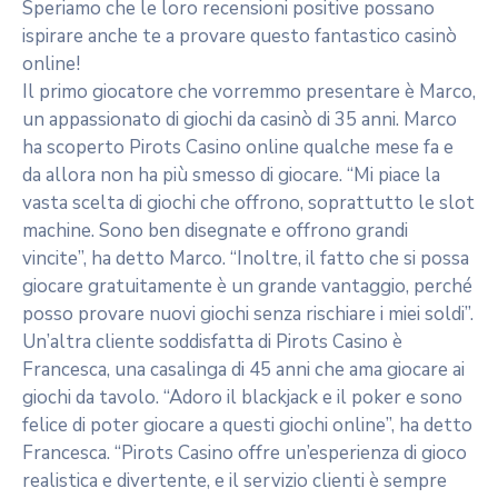
Speriamo che le loro recensioni positive possano
ispirare anche te a provare questo fantastico casinò
online!
Il primo giocatore che vorremmo presentare è Marco,
un appassionato di giochi da casinò di 35 anni. Marco
ha scoperto Pirots Casino online qualche mese fa e
da allora non ha più smesso di giocare. “Mi piace la
vasta scelta di giochi che offrono, soprattutto le slot
machine. Sono ben disegnate e offrono grandi
vincite”, ha detto Marco. “Inoltre, il fatto che si possa
giocare gratuitamente è un grande vantaggio, perché
posso provare nuovi giochi senza rischiare i miei soldi”.
Un’altra cliente soddisfatta di Pirots Casino è
Francesca, una casalinga di 45 anni che ama giocare ai
giochi da tavolo. “Adoro il blackjack e il poker e sono
felice di poter giocare a questi giochi online”, ha detto
Francesca. “Pirots Casino offre un’esperienza di gioco
realistica e divertente, e il servizio clienti è sempre