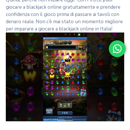
giocare a blackjack online gratuitamente e prendere
confidenza con il gioco prima di passare ai tavoli con
denaro reale. Non c’è mai stato un momento migliore
per imparare a giocare a blackjack online in Italia!