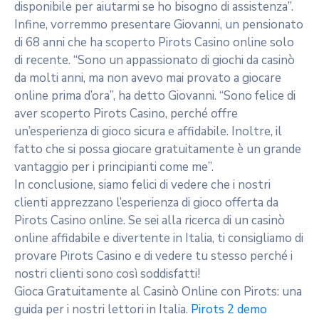
disponibile per aiutarmi se ho bisogno di assistenza”.
Infine, vorremmo presentare Giovanni, un pensionato
di 68 anni che ha scoperto Pirots Casino online solo
di recente. “Sono un appassionato di giochi da casinò
da molti anni, ma non avevo mai provato a giocare
online prima d’ora”, ha detto Giovanni. “Sono felice di
aver scoperto Pirots Casino, perché offre
un’esperienza di gioco sicura e affidabile. Inoltre, il
fatto che si possa giocare gratuitamente è un grande
vantaggio per i principianti come me”.
In conclusione, siamo felici di vedere che i nostri
clienti apprezzano l’esperienza di gioco offerta da
Pirots Casino online. Se sei alla ricerca di un casinò
online affidabile e divertente in Italia, ti consigliamo di
provare Pirots Casino e di vedere tu stesso perché i
nostri clienti sono così soddisfatti!
Gioca Gratuitamente al Casinò Online con Pirots: una
guida per i nostri lettori in Italia.
Pirots 2 demo