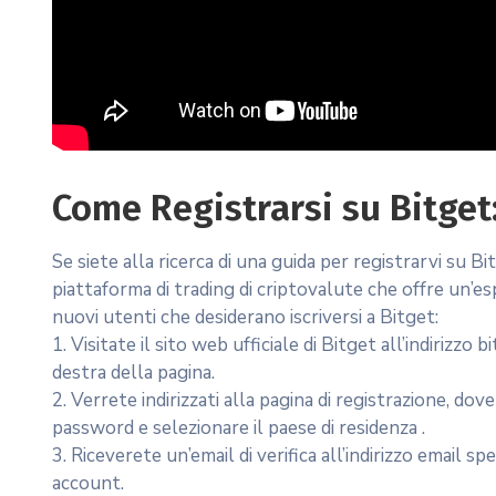
Come Registrarsi su Bitget
Se siete alla ricerca di una guida per registrarvi su Bi
piattaforma di trading di criptovalute che offre un’esp
nuovi utenti che desiderano iscriversi a Bitget:
1. Visitate il sito web ufficiale di Bitget all’indirizzo 
destra della pagina.
2. Verrete indirizzati alla pagina di registrazione, dov
password e selezionare il paese di residenza .
3. Riceverete un’email di verifica all’indirizzo email sp
account.