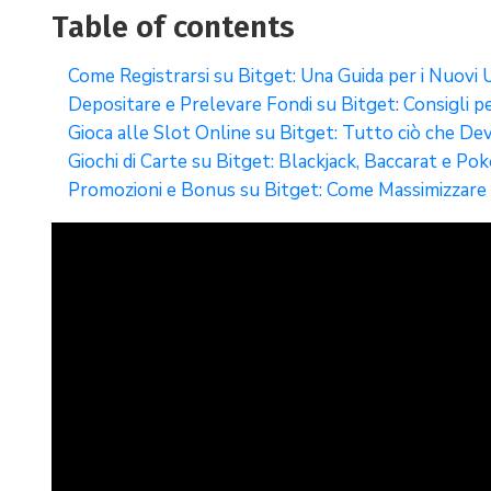
Table of contents
Come Registrarsi su Bitget: Una Guida per i Nuovi 
Depositare e Prelevare Fondi su Bitget: Consigli pe
Gioca alle Slot Online su Bitget: Tutto ciò che De
Giochi di Carte su Bitget: Blackjack, Baccarat e Pok
Promozioni e Bonus su Bitget: Come Massimizzare l