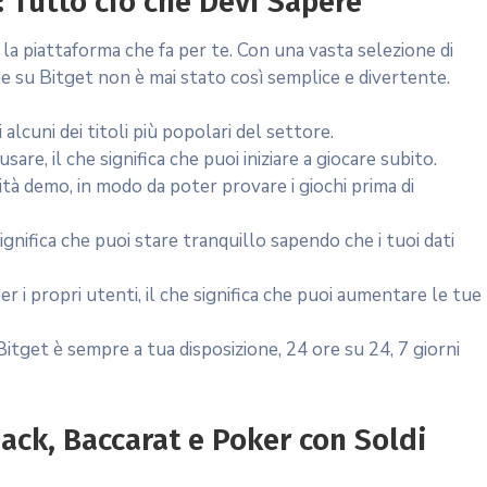
: Tutto ciò che Devi Sapere
è la piattaforma che fa per te. Con una vasta selezione di
line su Bitget non è mai stato così semplice e divertente.
alcuni dei titoli più popolari del settore.
usare, il che significa che puoi iniziare a giocare subito.
lità demo, in modo da poter provare i giochi prima di
ignifica che puoi stare tranquillo sapendo che i tuoi dati
r i propri utenti, il che significa che puoi aumentare le tue
 Bitget è sempre a tua disposizione, 24 ore su 24, 7 giorni
jack, Baccarat e Poker con Soldi