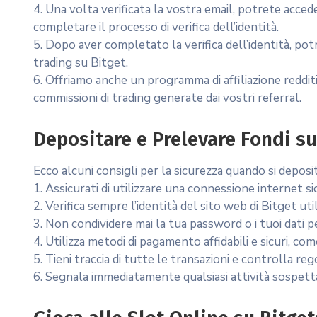
4. Una volta verificata la vostra email, potrete acce
completare il processo di verifica dell’identità.
5. Dopo aver completato la verifica dell’identità, pot
trading su Bitget.
6. Offriamo anche un programma di affiliazione reddi
commissioni di trading generate dai vostri referral.
Depositare e Prelevare Fondi su 
Ecco alcuni consigli per la sicurezza quando si deposit
1. Assicurati di utilizzare una connessione internet si
2. Verifica sempre l’identità del sito web di Bitget u
3. Non condividere mai la tua password o i tuoi dati 
4. Utilizza metodi di pagamento affidabili e sicuri, com
5. Tieni traccia di tutte le transazioni e controlla r
6. Segnala immediatamente qualsiasi attività sospett