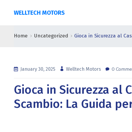
WELLTECH MOTORS
Home
Uncategorized
Gioca in Sicurezza al Ca
0 Comme
January 30, 2025
Welltech Motors
Gioca in Sicurezza al 
Scambio: La Guida per 