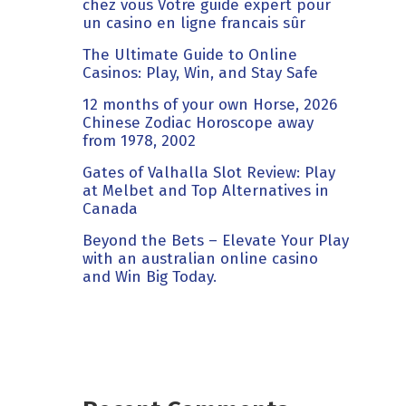
chez vous Votre guide expert pour
un casino en ligne francais sûr
The Ultimate Guide to Online
Casinos: Play, Win, and Stay Safe
12 months of your own Horse, 2026
Chinese Zodiac Horoscope away
from 1978, 2002
Gates of Valhalla Slot Review: Play
at Melbet and Top Alternatives in
Canada
Beyond the Bets – Elevate Your Play
with an australian online casino
and Win Big Today.