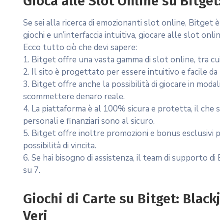
Gioca alle Slot Online su Bitget
Se sei alla ricerca di emozionanti slot online, Bitget 
giochi e un’interfaccia intuitiva, giocare alle slot on
Ecco tutto ciò che devi sapere:
1. Bitget offre una vasta gamma di slot online, tra cui 
2. Il sito è progettato per essere intuitivo e facile da 
3. Bitget offre anche la possibilità di giocare in moda
scommettere denaro reale.
4. La piattaforma è al 100% sicura e protetta, il che s
personali e finanziari sono al sicuro.
5. Bitget offre inoltre promozioni e bonus esclusivi pe
possibilità di vincita.
6. Se hai bisogno di assistenza, il team di supporto di
su 7.
Giochi di Carte su Bitget: Black
Veri