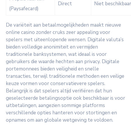
Direct
Niet beschikbaa
(Paysafecard)
De variëteit aan betaalmogelijkheden maakt nieuwe
online casino zonder cruks zeer appealing voor
spelers met uiteenlopende wensen. Digitale valuta’s
bieden volledige anonimiteit en vermijden
traditionele banksystemen, wat ideaal is voor
gebruikers die waarde hechten aan privacy. Digitale
portemonnees bieden veiligheid en snelle
transacties, terwijl traditionele methoden een veilige
keuze vormen voor conservatievere spelers.
Belangrijk is dat spelers altijd verifiëren dat hun
geselecteerde betalingsoptie ook beschikbaar is voor
uitbetalingen, aangezien sommige platforms
verschillende opties hanteren voor stortingen en
opnames om aan globale wetgeving te voldoen.