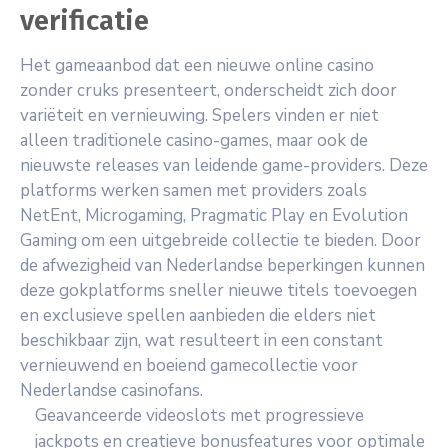
verificatie
Het gameaanbod dat een nieuwe online casino
zonder cruks presenteert, onderscheidt zich door
variëteit en vernieuwing. Spelers vinden er niet
alleen traditionele casino-games, maar ook de
nieuwste releases van leidende game-providers. Deze
platforms werken samen met providers zoals
NetEnt, Microgaming, Pragmatic Play en Evolution
Gaming om een uitgebreide collectie te bieden. Door
de afwezigheid van Nederlandse beperkingen kunnen
deze gokplatforms sneller nieuwe titels toevoegen
en exclusieve spellen aanbieden die elders niet
beschikbaar zijn, wat resulteert in een constant
vernieuwend en boeiend gamecollectie voor
Nederlandse casinofans.
Geavanceerde videoslots met progressieve
jackpots en creatieve bonusfeatures voor optimale