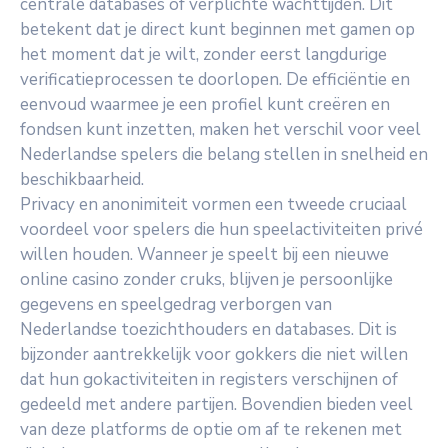
centrale databases of verplichte wachttijden. Dit
betekent dat je direct kunt beginnen met gamen op
het moment dat je wilt, zonder eerst langdurige
verificatieprocessen te doorlopen. De efficiëntie en
eenvoud waarmee je een profiel kunt creëren en
fondsen kunt inzetten, maken het verschil voor veel
Nederlandse spelers die belang stellen in snelheid en
beschikbaarheid.
Privacy en anonimiteit vormen een tweede cruciaal
voordeel voor spelers die hun speelactiviteiten privé
willen houden. Wanneer je speelt bij een nieuwe
online casino zonder cruks, blijven je persoonlijke
gegevens en speelgedrag verborgen van
Nederlandse toezichthouders en databases. Dit is
bijzonder aantrekkelijk voor gokkers die niet willen
dat hun gokactiviteiten in registers verschijnen of
gedeeld met andere partijen. Bovendien bieden veel
van deze platforms de optie om af te rekenen met