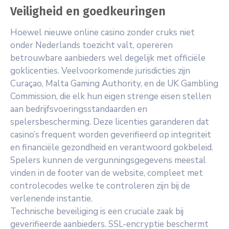
Veiligheid en goedkeuringen
Hoewel nieuwe online casino zonder cruks niet
onder Nederlands toezicht valt, opereren
betrouwbare aanbieders wel degelijk met officiële
goklicenties. Veelvoorkomende jurisdicties zijn
Curaçao, Malta Gaming Authority, en de UK Gambling
Commission, die elk hun eigen strenge eisen stellen
aan bedrijfsvoeringsstandaarden en
spelersbescherming. Deze licenties garanderen dat
casino’s frequent worden geverifieerd op integriteit
en financiële gezondheid en verantwoord gokbeleid.
Spelers kunnen de vergunningsgegevens meestal
vinden in de footer van de website, compleet met
controlecodes welke te controleren zijn bij de
verlenende instantie.
Technische beveiliging is een cruciale zaak bij
geverifieerde aanbieders. SSL-encryptie beschermt