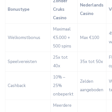
Zonder
Nederlands
Bonustype
Cruks
V
Casino
Casino
Maximaal
4
Welkomstbonus
€5.000 +
Max €100
w
500 spins
25x tot
F
Speelvereisten
35x tot 50x
40x
o
10% –
Zelden
W
Cashback
25%
aangeboden
t
onbeperkt
Meerdere