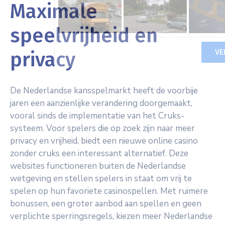
Maximale
speelvrijheid en
privacy
De Nederlandse kansspelmarkt heeft de voorbije
jaren een aanzienlijke verandering doorgemaakt,
vooral sinds de implementatie van het Cruks-
systeem. Voor spelers die op zoek zijn naar meer
privacy en vrijheid, biedt een nieuwe online casino
zonder cruks een interessant alternatief. Deze
websites functioneren buiten de Nederlandse
wetgeving en stellen spelers in staat om vrij te
spelen op hun favoriete casinospellen. Met ruimere
bonussen, een groter aanbod aan spellen en geen
verplichte sperringsregels, kiezen meer Nederlandse