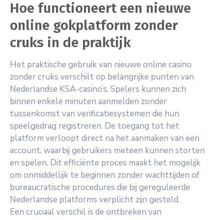
Hoe functioneert een nieuwe
online gokplatform zonder
cruks in de praktijk
Het praktische gebruik van nieuwe online casino
zonder cruks verschilt op belangrijke punten van
Nederlandse KSA-casino’s. Spelers kunnen zich
binnen enkele minuten aanmelden zonder
tussenkomst van verificatiesystemen die hun
speelgedrag registreren. De toegang tot het
platform verloopt direct na het aanmaken van een
account, waarbij gebruikers meteen kunnen storten
en spelen. Dit efficiënte proces maakt het mogelijk
om onmiddellijk te beginnen zonder wachttijden of
bureaucratische procedures die bij gereguleerde
Nederlandse platforms verplicht zijn gesteld.
Een cruciaal verschil is de ontbreken van