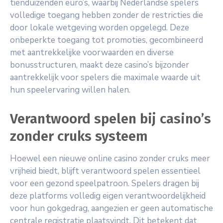
tienduizenden euro’s, waarbij Nederlandse spelers
volledige toegang hebben zonder de restricties die
door lokale wetgeving worden opgelegd. Deze
onbeperkte toegang tot promoties, gecombineerd
met aantrekkelijke voorwaarden en diverse
bonusstructuren, maakt deze casino’s bijzonder
aantrekkelijk voor spelers die maximale waarde uit
hun speelervaring willen halen.
Verantwoord spelen bij casino’s
zonder cruks systeem
Hoewel een nieuwe online casino zonder cruks meer
vrijheid biedt, blijft verantwoord spelen essentieel
voor een gezond speelpatroon. Spelers dragen bij
deze platforms volledig eigen verantwoordelijkheid
voor hun gokgedrag, aangezien er geen automatische
centrale registratie plaatsvindt. Dit betekent dat