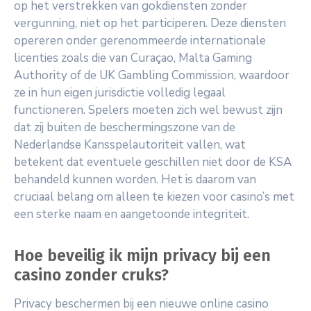
op het verstrekken van gokdiensten zonder
vergunning, niet op het participeren. Deze diensten
opereren onder gerenommeerde internationale
licenties zoals die van Curaçao, Malta Gaming
Authority of de UK Gambling Commission, waardoor
ze in hun eigen jurisdictie volledig legaal
functioneren. Spelers moeten zich wel bewust zijn
dat zij buiten de beschermingszone van de
Nederlandse Kansspelautoriteit vallen, wat
betekent dat eventuele geschillen niet door de KSA
behandeld kunnen worden. Het is daarom van
cruciaal belang om alleen te kiezen voor casino’s met
een sterke naam en aangetoonde integriteit.
Hoe beveilig ik mijn privacy bij een
casino zonder cruks?
Privacy beschermen bij een nieuwe online casino