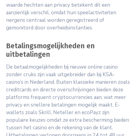
waarde hechten aan privacy betekent dit een
aanzienlijk verschil, omdat hun speelactiviteiten
nergens centraal worden geregistreerd of
gemonitord door overheidsinstanties.
Betalingsmogelijkheden en
uitbetalingen
De betaalmogelijkheden bij nieuwe online casino
zonder cruks zijn vaak uitgebreider dan bij KSA-
casino’s in Nederland. Buiten klassieke manieren zoals
creditcards en directe overschrijvingen bieden deze
platforms frequent cryptocurrencies aan, wat meer
privacy en snellere betalingen mogelijk maakt. E-
wallets zoals Skrill, Neteller en ecoPayz zijn
populaire keuzes omdat ze extra bescherming bieden
tussen het casino en de rekening van de klant.
Uitbetalingen verlopen doorgaans in 24 tot 48 uur,