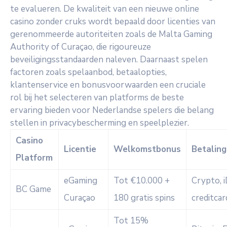
te evalueren. De kwaliteit van een nieuwe online
casino zonder cruks wordt bepaald door licenties van
gerenommeerde autoriteiten zoals de Malta Gaming
Authority of Curaçao, die rigoureuze
beveiligingsstandaarden naleven. Daarnaast spelen
factoren zoals spelaanbod, betaalopties,
klantenservice en bonusvoorwaarden een cruciale
rol bij het selecteren van platforms de beste
ervaring bieden voor Nederlandse spelers die belang
stellen in privacybescherming en speelplezier.
Casino
Licentie
Welkomstbonus
Betalin
Platform
eGaming
Tot €10.000 +
Crypto, 
BC Game
Curaçao
180 gratis spins
creditcar
Tot 15%