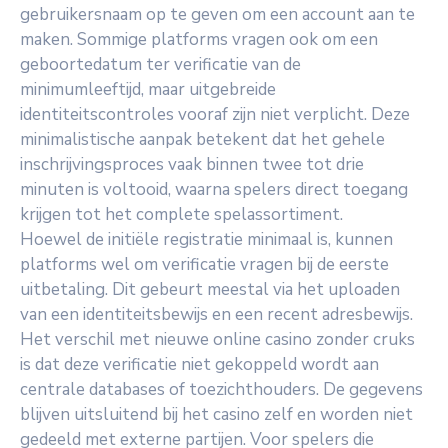
gebruikersnaam op te geven om een account aan te
maken. Sommige platforms vragen ook om een
geboortedatum ter verificatie van de
minimumleeftijd, maar uitgebreide
identiteitscontroles vooraf zijn niet verplicht. Deze
minimalistische aanpak betekent dat het gehele
inschrijvingsproces vaak binnen twee tot drie
minuten is voltooid, waarna spelers direct toegang
krijgen tot het complete spelassortiment.
Hoewel de initiële registratie minimaal is, kunnen
platforms wel om verificatie vragen bij de eerste
uitbetaling. Dit gebeurt meestal via het uploaden
van een identiteitsbewijs en een recent adresbewijs.
Het verschil met nieuwe online casino zonder cruks
is dat deze verificatie niet gekoppeld wordt aan
centrale databases of toezichthouders. De gegevens
blijven uitsluitend bij het casino zelf en worden niet
gedeeld met externe partijen. Voor spelers die