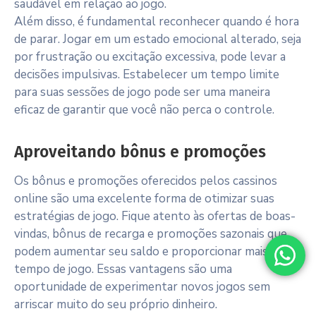
saudável em relação ao jogo.
Além disso, é fundamental reconhecer quando é hora
de parar. Jogar em um estado emocional alterado, seja
por frustração ou excitação excessiva, pode levar a
decisões impulsivas. Estabelecer um tempo limite
para suas sessões de jogo pode ser uma maneira
eficaz de garantir que você não perca o controle.
Aproveitando bônus e promoções
Os bônus e promoções oferecidos pelos cassinos
online são uma excelente forma de otimizar suas
estratégias de jogo. Fique atento às ofertas de boas-
vindas, bônus de recarga e promoções sazonais que
podem aumentar seu saldo e proporcionar mais
tempo de jogo. Essas vantagens são uma
oportunidade de experimentar novos jogos sem
arriscar muito do seu próprio dinheiro.