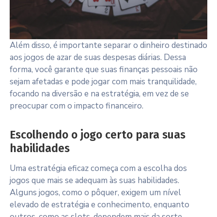
Além disso, é importante separar o dinheiro destinado
aos jogos de azar de suas despesas diárias. Dessa
forma, você garante que suas finanças pessoais não
sejam afetadas e pode jogar com mais tranquilidade,
focando na diversão e na estratégia, em vez de se
preocupar com o impacto financeiro.
Escolhendo o jogo certo para suas
habilidades
Uma estratégia eficaz começa com a escolha dos
jogos que mais se adequam às suas habilidades.
Alguns jogos, como o pôquer, exigem um nível
elevado de estratégia e conhecimento, enquanto
outros, como as slots, dependem mais da sorte.