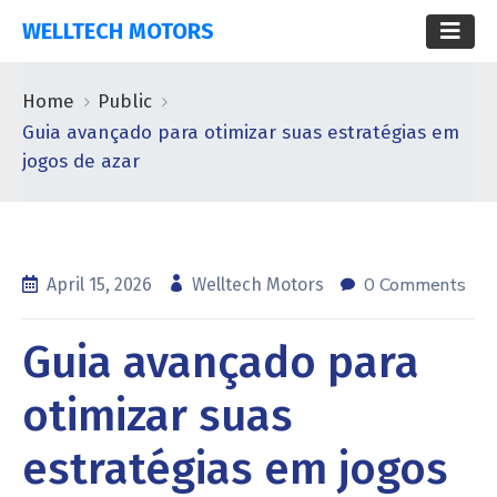
WELLTECH MOTORS
Home
Public
Guia avançado para otimizar suas estratégias em
jogos de azar
0 Comments
April 15, 2026
Welltech Motors
Guia avançado para
otimizar suas
estratégias em jogos