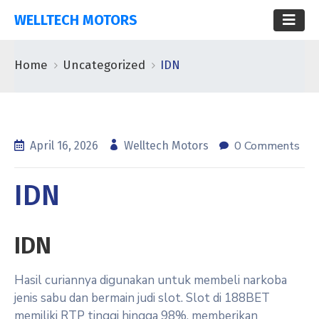
WELLTECH MOTORS
Home
Uncategorized
IDN
0 Comments
April 16, 2026
Welltech Motors
IDN
IDN
Hasil curiannya digunakan untuk membeli narkoba
jenis sabu dan bermain judi slot. Slot di 188BET
memiliki RTP tinggi hingga 98%, memberikan