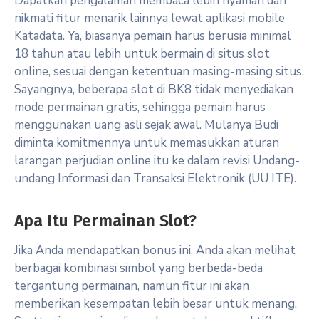
Dapatkan pengalaman membaca lebih nyaman dan
nikmati fitur menarik lainnya lewat aplikasi mobile
Katadata. Ya, biasanya pemain harus berusia minimal
18 tahun atau lebih untuk bermain di situs slot
online, sesuai dengan ketentuan masing-masing situs.
Sayangnya, beberapa slot di BK8 tidak menyediakan
mode permainan gratis, sehingga pemain harus
menggunakan uang asli sejak awal. Mulanya Budi
diminta komitmennya untuk memasukkan aturan
larangan perjudian online itu ke dalam revisi Undang-
undang Informasi dan Transaksi Elektronik (UU ITE).
Apa Itu Permainan Slot?
Jika Anda mendapatkan bonus ini, Anda akan melihat
berbagai kombinasi simbol yang berbeda-beda
tergantung permainan, namun fitur ini akan
memberikan kesempatan lebih besar untuk menang.