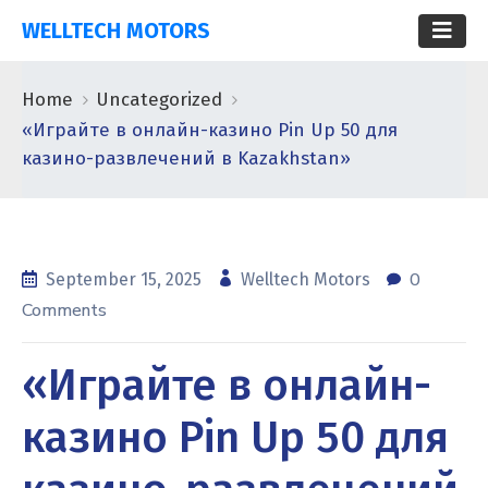
WELLTECH MOTORS
Home
Uncategorized
«Играйте в онлайн-казино Pin Up 50 для
казино-развлечений в Kazakhstan»
0
September 15, 2025
Welltech Motors
Comments
«Играйте в онлайн-
казино Pin Up 50 для