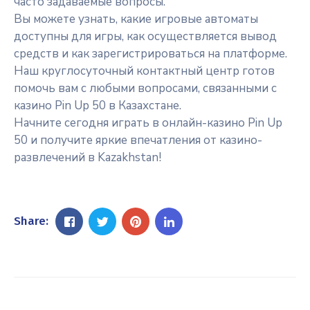
часто задаваемые вопросы.
Вы можете узнать, какие игровые автоматы
доступны для игры, как осуществляется вывод
средств и как зарегистрироваться на платформе.
Наш круглосуточный контактный центр готов
помочь вам с любыми вопросами, связанными с
казино Pin Up 50 в Казахстане.
Начните сегодня играть в онлайн-казино Pin Up
50 и получите яркие впечатления от казино-
развлечений в Kazakhstan!
Share: