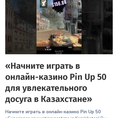
«Начните играть в
онлайн-казино Pin Up 50
для увлекательного
досуга в Казахстане»
Начните играть в онлайн-казино Pin Up 50