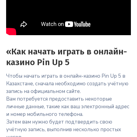
«Как начать играть в онлайн-
казино Pin Up 5
Чтобы начать играть в онлайн-казино Pin Up 5 в
Казахстане, сначала необходимо создать учётную
запись на официальном сайте.
Вам потребуется предоставить некоторые
личные данные, такие как ваш электронный адрес
и номер мобильного телефона.
Затем вам нужно будет подтвердить свою
учётную запись, выполнив несколько простых