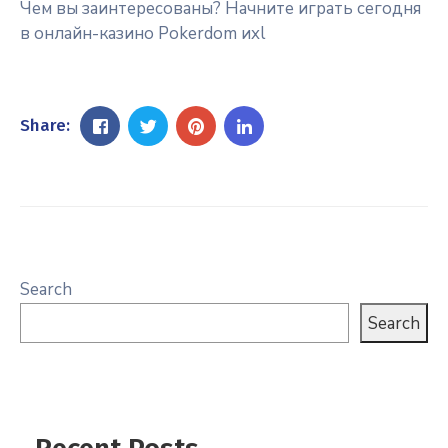
Чем вы заинтересованы? Начните играть сегодня
в онлайн-казино Pokerdom иxl
Share:
Search
Search