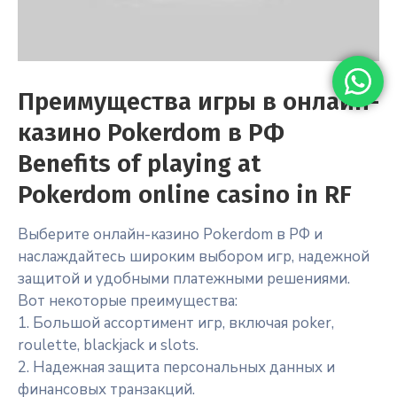
Преимущества игры в онлайн-
казино Pokerdom в РФ
Benefits of playing at
Pokerdom online casino in RF
Выберите онлайн-казино Pokerdom в РФ и
наслаждайтесь широким выбором игр, надежной
защитой и удобными платежными решениями.
Вот некоторые преимущества:
1. Большой ассортимент игр, включая poker,
roulette, blackjack и slots.
2. Надежная защита персональных данных и
финансовых транзакций.