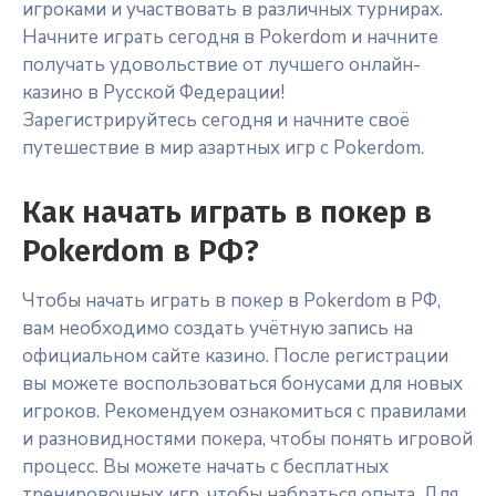
игроками и участвовать в различных турнирах.
Начните играть сегодня в Pokerdom и начните
получать удовольствие от лучшего онлайн-
казино в Русской Федерации!
Зарегистрируйтесь сегодня и начните своё
путешествие в мир азартных игр с Pokerdom.
Как начать играть в покер в
Pokerdom в РФ?
Чтобы начать играть в покер в Pokerdom в РФ,
вам необходимо создать учётную запись на
официальном сайте казино. После регистрации
вы можете воспользоваться бонусами для новых
игроков. Рекомендуем ознакомиться с правилами
и разновидностями покера, чтобы понять игровой
процесс. Вы можете начать с бесплатных
тренировочных игр, чтобы набраться опыта. Для