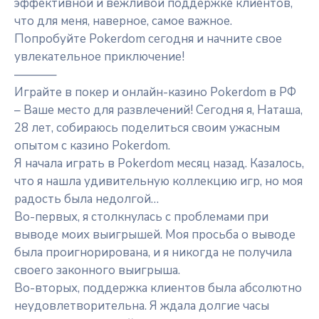
эффективной и вежливой поддержке клиентов,
что для меня, наверное, самое важное.
Попробуйте Pokerdom сегодня и начните свое
увлекательное приключение!
———–
Играйте в покер и онлайн-казино Pokerdom в РФ
– Ваше место для развлечений! Сегодня я, Наташа,
28 лет, собираюсь поделиться своим ужасным
опытом с казино Pokerdom.
Я начала играть в Pokerdom месяц назад. Казалось,
что я нашла удивительную коллекцию игр, но моя
радость была недолгой…
Во-первых, я столкнулась с проблемами при
выводе моих выигрышей. Моя просьба о выводе
была проигнорирована, и я никогда не получила
своего законного выигрыша.
Во-вторых, поддержка клиентов была абсолютно
неудовлетворительна. Я ждала долгие часы