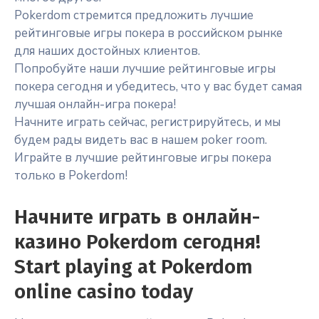
Pokerdom стремится предложить лучшие
рейтинговые игры покера в российском рынке
для наших достойных клиентов.
Попробуйте наши лучшие рейтинговые игры
покера сегодня и убедитесь, что у вас будет самая
лучшая онлайн-игра покера!
Начните играть сейчас, регистрируйтесь, и мы
будем рады видеть вас в нашем poker room.
Играйте в лучшие рейтинговые игры покера
только в Pokerdom!
Начните играть в онлайн-
казино Pokerdom сегодня!
Start playing at Pokerdom
online casino today