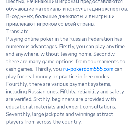
шестых, начинающим игрокам предоставляются
обучающие материалы и консультации экспертов.
В-седьмых, большие джекпоты и выигрыши
привлекают игроков со всей страны.
Translate:
Playing online poker in the Russian Federation has
numerous advantages. Firstly, you can play anytime
and anywhere, without leaving home. Secondly,
there are many game options, from tournaments to
cash games. Thirdly, you
ru-pokerdom555.com
can
play for real money or practice in free modes.
Fourthly, there are various payment systems,
including Russian ones. Fifthly, reliability and safety
are verified. Sixthly, beginners are provided with
educational materials and expert consultations.
Seventhly, large jackpots and winnings attract
players from across the country.