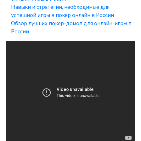
Навыки и стратегии, необходимые для
успешной игры в покер онлайн в России
Обзор лучших покер-домов для онлайн-игры в
России