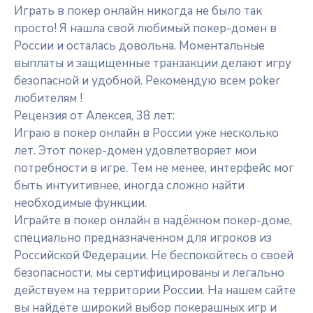
Играть в покер онлайн никогда не было так
просто! Я нашла свой любимый покер-домен в
России и осталась довольна. Моментальные
выплаты и защищенные транзакции делают игру
безопасной и удобной. Рекомендую всем poker
любителям !
Рецензия от Алексея, 38 лет:
Играю в покер онлайн в России уже несколько
лет. Этот покер-домен удовлетворяет мои
потребности в игре. Тем не менее, интерфейс мог
быть интуитивнее, иногда сложно найти
необходимые функции.
Играйте в покер онлайн в надёжном покер-доме,
специально предназначенном для игроков из
Российской Федерации. Не беспокойтесь о своей
безопасности, мы сертифицированы и легально
действуем на территории России. На нашем сайте
вы найдёте широкий выбор покерашных игр и