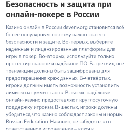
Безопасность и защита при
онлайн-покере в России
Казино онлайн в России devenv.org становится всё
более популярным, поэтому важно знать о
безопасности и защите. Во-первых, выберите
надёжные и лицензированные платформы для
игры в покер. Во-вторых, используйте только
протестированное и надёжное ПО. В-третьих, все
транзакции должны быть зашифрованы для
предотвращения краж данных. В-четвёртых,
игроки должны иметь возможность установить
лимиты на суммы ставок. В-пятых, надёжные
онлайн-казино предоставляют круглосуточную
поддержку игрокам. В-шестых, игроки должны
убедиться, что казино соблюдает законы и нормы
Russian Federation. Наконец, не забудьте, что
ответственное игроведение – ключ к