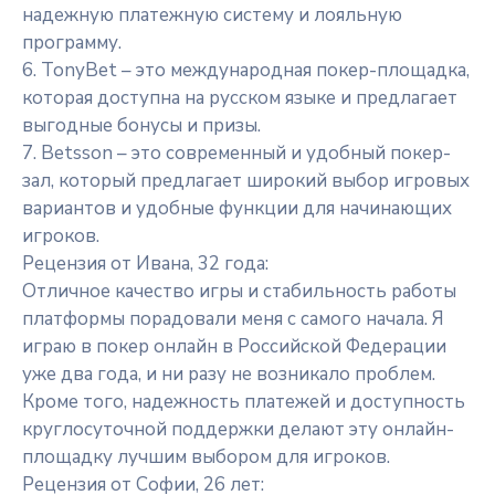
надежную платежную систему и лояльную
программу.
6. TonyBet – это международная покер-площадка,
которая доступна на русском языке и предлагает
выгодные бонусы и призы.
7. Betsson – это современный и удобный покер-
зал, который предлагает широкий выбор игровых
вариантов и удобные функции для начинающих
игроков.
Рецензия от Ивана, 32 года:
Отличное качество игры и стабильность работы
платформы порадовали меня с самого начала. Я
играю в покер онлайн в Российской Федерации
уже два года, и ни разу не возникало проблем.
Кроме того, надежность платежей и доступность
круглосуточной поддержки делают эту онлайн-
площадку лучшим выбором для игроков.
Рецензия от Софии, 26 лет: