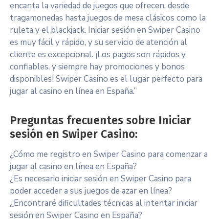
encanta la variedad de juegos que ofrecen, desde
tragamonedas hasta juegos de mesa clásicos como la
ruleta y el blackjack. Iniciar sesión en Swiper Casino
es muy fácil y rápido, y su servicio de atención al
cliente es excepcional. ¡Los pagos son rápidos y
confiables, y siempre hay promociones y bonos
disponibles! Swiper Casino es el lugar perfecto para
jugar al casino en línea en España.”
Preguntas frecuentes sobre Iniciar
sesión en Swiper Casino:
¿Cómo me registro en Swiper Casino para comenzar a
jugar al casino en línea en España?
¿Es necesario iniciar sesión en Swiper Casino para
poder acceder a sus juegos de azar en línea?
¿Encontraré dificultades técnicas al intentar iniciar
sesión en Swiper Casino en España?