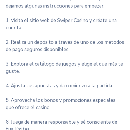
dejamos algunas instrucciones para empezar:
1. Visita el sitio web de Swiper Casino y créate una
cuenta.
2. Realiza un depósito a través de uno de los métodos
de pago seguros disponibles.
3. Explora el catálogo de juegos y elige el que más te
guste.
4. Ajusta tus apuestas y da comienzo a la partida.
5. Aprovecha los bonos y promociones especiales
que ofrece el casino.
6. Juega de manera responsable y sé consciente de
tus límites.