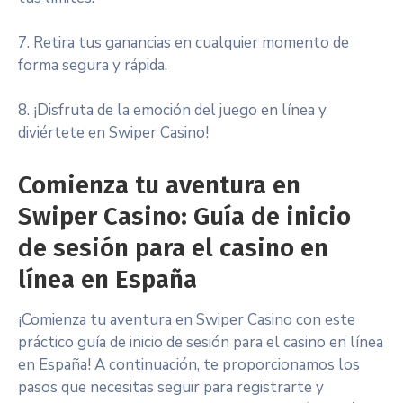
7. Retira tus ganancias en cualquier momento de
forma segura y rápida.
8. ¡Disfruta de la emoción del juego en línea y
diviértete en Swiper Casino!
Comienza tu aventura en
Swiper Casino: Guía de inicio
de sesión para el casino en
línea en España
¡Comienza tu aventura en Swiper Casino con este
práctico guía de inicio de sesión para el casino en línea
en España! A continuación, te proporcionamos los
pasos que necesitas seguir para registrarte y