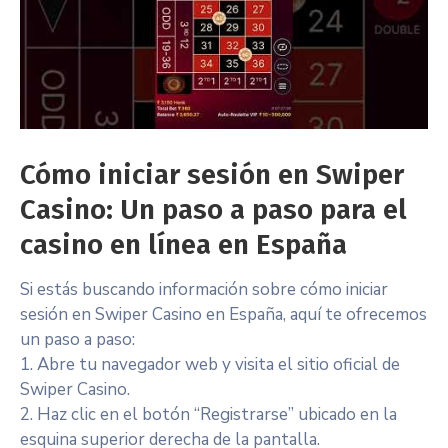
Cómo iniciar sesión en Swiper
Casino: Un paso a paso para el
casino en línea en España
Si estás buscando información sobre cómo iniciar
sesión en Swiper Casino en España, aquí te ofrecemos
un paso a paso:
1. Abre tu navegador web y visita el sitio oficial de
Swiper Casino.
2. Haz clic en el botón “Registrarse” ubicado en la
esquina superior derecha de la pantalla.