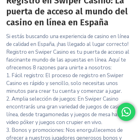
Registro en Swiper Casino: La
puerta de acceso al mundo del
casino en línea en España
Si estás buscando una experiencia de casino en línea
de calidad en España, ¡has llegado al lugar correcto!
Registro en Swiper Casino es tu puerta de acceso al
fascinante mundo de las apuestas en línea. Aquí te
ofrecemos 8 razones para unirte a nosotros:
1. Fácil registro: El proceso de registro en Swiper
Casino es rápido y sencillo, solo necesitas unos
minutos para crear tu cuenta y comenzar a jugar.
2. Amplia selección de juegos: En Swiper Casino
encontrarás una gran variedad de juegos de casino en
línea, desde tragamonedas y juegos de mesa hasta
video póker y juegos con crupier en vivo.
3. Bonos y promociones: Nos enorgullecemos de
ofrecer a nuestros jugadores generosos bonos y