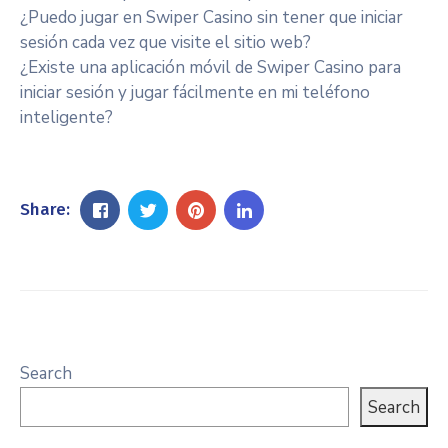
¿Puedo jugar en Swiper Casino sin tener que iniciar
sesión cada vez que visite el sitio web?
¿Existe una aplicación móvil de Swiper Casino para
iniciar sesión y jugar fácilmente en mi teléfono
inteligente?
Share:
Search
Search