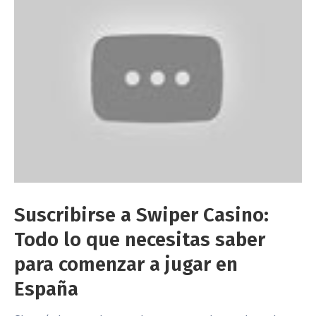
Suscribirse a Swiper Casino:
Todo lo que necesitas saber
para comenzar a jugar en
España