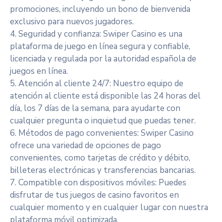
promociones, incluyendo un bono de bienvenida
exclusivo para nuevos jugadores.
4. Seguridad y confianza: Swiper Casino es una
plataforma de juego en línea segura y confiable,
licenciada y regulada por la autoridad española de
juegos en línea.
5. Atención al cliente 24/7: Nuestro equipo de
atención al cliente está disponible las 24 horas del
día, los 7 días de la semana, para ayudarte con
cualquier pregunta o inquietud que puedas tener.
6. Métodos de pago convenientes: Swiper Casino
ofrece una variedad de opciones de pago
convenientes, como tarjetas de crédito y débito,
billeteras electrónicas y transferencias bancarias.
7. Compatible con dispositivos móviles: Puedes
disfrutar de tus juegos de casino favoritos en
cualquier momento y en cualquier lugar con nuestra
plataforma móvil optimizada.