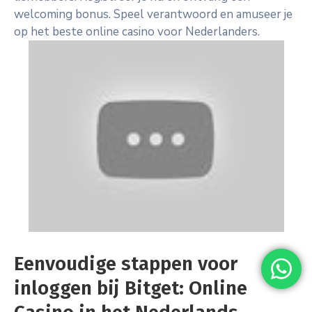
welcoming bonus. Speel verantwoord en amuseer je
op het beste online casino voor Nederlanders.
Eenvoudige stappen voor
inloggen bij Bitget: Online