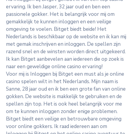
ervaring. Ik ben Jasper, 32 jaar oud en ben een
passionele gokker. Het is belangrijk voor mij om
gemakkelijk te kunnen inloggen en een veilige
omgeving te voelen. Bitget biedt beide! Het
Nederlands is beschikbaar op de website en ik kan mij
met gemak inschrijven en inloggen. De spellen zijn
razend snel en de winsten worden direct uitgekeerd.
Ik kan Bitget aanbevelen aan iedereen die op zoek is
naar een geweldige online casino ervaring!
Voor mij is Inloggen bij Bitget een must als je online
casino spelen wilt in het Nederlands. Mijn naam is
Sanne, 28 jaar oud en ik ben een grote fan van online
gokken. De website is makkelijk te gebruiken en de
spellen zijn top. Het is ook heel belangrijk voor me
om te kunnen inloggen zonder enige problemen.
Bitget biedt een veilige en betrouwbare omgeving
voor online gokkers. Ik raad iedereen aan om
Inloggen bij Bitget en het online casino avontuur te