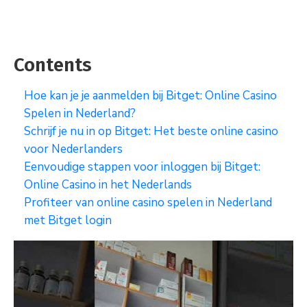
Contents
Hoe kan je je aanmelden bij Bitget: Online Casino
Spelen in Nederland?
Schrijf je nu in op Bitget: Het beste online casino
voor Nederlanders
Eenvoudige stappen voor inloggen bij Bitget:
Online Casino in het Nederlands
Profiteer van online casino spelen in Nederland
met Bitget login