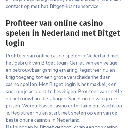
contact op met het Bitget-klantenservice.
Profiteer van online casino
spelen in Nederland met Bitget
login
Profiteer van online casino spelen in Nederland met
het gebruik van Bitget login. Geniet van een veilige
en betrouwbaar gaming ervaring.Registreer nu en
krijg toegang tot een grote verscheidenheid aan
casino spellen. Met Bitget login is het makkelijk en
snel om je account te beveiligen. Profiteer van snelle
en betrouwbare betalingen. Speel nu en win grote
prijzen. Wereldklasse casino entertainment wacht op
je. Registreer nu en start met spelen op een van de
beste online casino’s in Nederland.
Na Inloggen bij Bitget genoot ik van een top casino