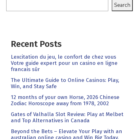
Search
Recent Posts
Lexcitation du jeu, le confort de chez vous
Votre guide expert pour un casino en ligne
francais sûr
The Ultimate Guide to Online Casinos: Play,
Win, and Stay Safe
12 months of your own Horse, 2026 Chinese
Zodiac Horoscope away from 1978, 2002
Gates of Valhalla Slot Review: Play at Melbet
and Top Alternatives in Canada
Beyond the Bets – Elevate Your Play with an
australian online casino and Win Big Today.