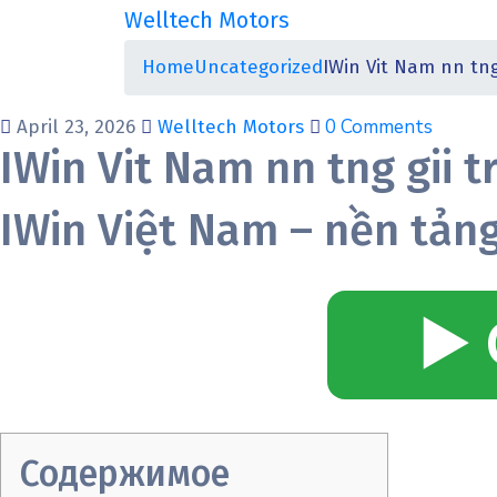
Welltech Motors
Home
Uncategorized
IWin Vit Nam nn tng 
0 Comments
April 23, 2026
Welltech Motors
IWin Vit Nam nn tng gii t
IWin Việt Nam – nền tảng 
▶️
Содержимое