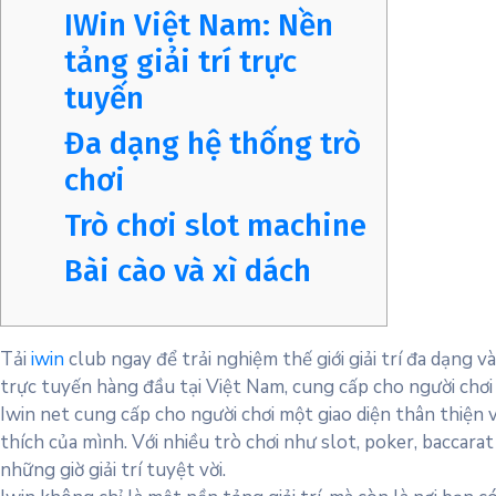
IWin Việt Nam: Nền
tảng giải trí trực
tuyến
Đa dạng hệ thống trò
chơi
Trò chơi slot machine
Bài cào và xì dách
Tải
iwin
club ngay để trải nghiệm thế giới giải trí đa dạng
trực tuyến hàng đầu tại Việt Nam, cung cấp cho người chơi 
Iwin net cung cấp cho người chơi một giao diện thân thiện 
thích của mình. Với nhiều trò chơi như slot, poker, baccar
những giờ giải trí tuyệt vời.