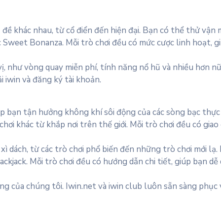
ủ đề khác nhau, từ cổ điển đến hiện đại. Bạn có thể thử vận
c Sweet Bonanza. Mỗi trò chơi đều có mức cược linh hoạt, g
vị, như vòng quay miễn phí, tính năng nổ hũ và nhiều hơn nữ
i iwin và đăng ký tài khoản.
giúp bạn tận hưởng không khí sôi động của các sòng bạc thực
hơi khác từ khắp nơi trên thế giới. Mỗi trò chơi đều có giao
xì dách, từ các trò chơi phổ biến đến những trò chơi mới lạ.
ackjack. Mỗi trò chơi đều có hướng dẫn chi tiết, giúp bạn dễ
ạng của chúng tôi. Iwin.net và iwin club luôn sẵn sàng phục