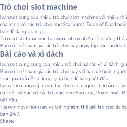
Trò chơi slot machine
Iwin.net cung cấp nhiều trò chơi slot machine với nhiều ch
của mình với các trò chơi như Starburst, Book of Dead hoặ
bạn dễ dàng tham gia.
Trò chơi slot machine tại iwin club có nhiều tính năng thú 
Bạn có thể tham gia các trò chơi này ngay lập tức sau khi tả
Bài cào và xì dách
Iwin.net cũng cung cấp nhiều trò chơi bài cào và xì dách, 
Bạn có thể tham gia các trò chơi này với bạn bè hoặc người c
trực quan và dễ sử dụng, giúp bạn dễ dàng bắt đầu.
Iwin club cung cấp nhiều lựa chọn cho người chơi bài cào và 
có thể thử sức với các trò chơi như Baccarat, Poker hoặc Bl
bắt đầu.
Tải iwin ngay hôm nay và trải nghiệm thế giới trò chơi đa d
bạn 24/7.
Share: