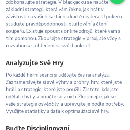
zdokonalujte strategie. V blackjacku se naučte
základní strategii, která vám řekne, jak hrát v
závislosti na vašich kartách a kartě dealera. U pokeru
studujte pravděpodobnosti, bluffování a čtení
soupeřů. Existuje spousta online zdrojů, které vám s
tím pomohou. Zkoušejte strategie v praxi, ale vždy s
rozvahou a s ohledem na svůj bankroll.
Analyzujte Své Hry
Po každé herní seanci si udělejte čas na analýzu.
Zaznamenávejte si své výhry a prohry, hry, které jste
hráli, a strategie, které jste použili. Zjistěte, kde jste
udělali chyby, a poučte se z nich. Zkoumejte, jak se
vaše strategie osvědčily, a upravujte je podle potřeby.
Využijte statistiky a data k optimalizaci své hry.
Buďte Disciplinovaní