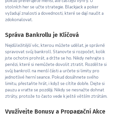
pokud preferujete menší, ale častější výhry. U
stolních her se učte strategie. Blackjack a poker
vyžadují znalosti a dovednosti, které se dají naučit a
zdokonalovat.
Správa Bankrollu je Klíčová
Nejdůležitější věc, kterou můžete udělat, je správně
spravovat svůj bankroll. Stanovte si rozpočet, kolik
jste ochotni prohrát, a držte se ho. Nikdy nehrajte s
penězi, které si nemůžete dovolit ztratit. Rozdělte si
svůj bankroll na menší části a určete si limity pro
jednotlivé herní seance. Pokud dosáhnete svého
limitu, přestaňte hrát, i když se cítíte dobře. Dejte si
pauzu a vraťte se později. Nikdy se nesnažte dohnat
ztráty, protože to často vede k ještě větším ztrátám.
Využívejte Bonusy a Propagační Akce