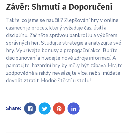
Závěr: Shrnutí a Doporučení
Takže, co jsme se naučili? Zlepšování hry v online
casinech je proces, který vyžaduje čas, úsilí a
disciplínu. Začněte správou bankrollu a výběrem
správných her. Studujte strategie a analyzujte své
hry. Využívejte bonusy a propagační akce. Buďte
disciplinovaní a hledejte nové zdroje informací. A
pamatujte, hazardní hry by měly být zábava. Hrajte
zodpovědně a nikdy nevsázejte více, než si můžete
dovolit ztratit. Hodně štěstí u stolu!
Share: