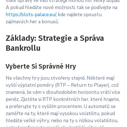
malé úpravy ve vaší strategii mohou mít velký dopad.
A pokud hledáte nové možnosti, tak se podívejte na
https://slots-palace.eu/
, kde najdete spoustu
zajímavých her a bonusů.
Základy: Strategie a Správa
Bankrollu
Vyberte Si Správné Hry
Ne všechny hry jsou stvořeny stejně. Některé mají
vyšší výplatní poměry (RTP – Return to Player), což
znamená, že vám v dlouhodobém horizontu vrátí více
peněz. Zjistěte si RTP konkrétních her, které hrajete,
a preferujte ty s vyšším procentem. U automatů se
zaměřte na ty, které mají vysokou volatilitu, pokud
hledáte velké výhry, nebo na ty s nízkou volatilitou,