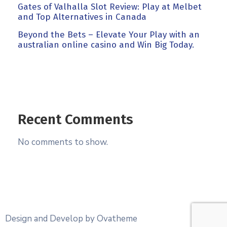
Gates of Valhalla Slot Review: Play at Melbet
and Top Alternatives in Canada
Beyond the Bets – Elevate Your Play with an
australian online casino and Win Big Today.
Recent Comments
No comments to show.
Design and Develop by Ovatheme