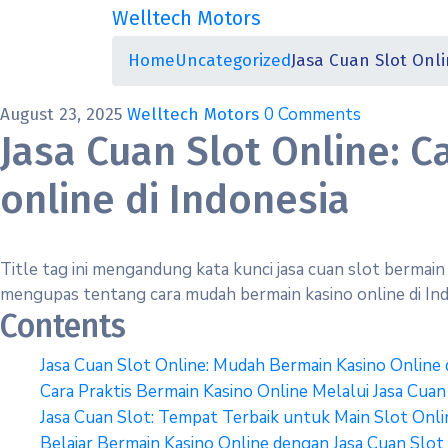
Welltech Motors
Home
Uncategorized
Jasa Cuan Slot Onl
0 Comments
August 23, 2025
Welltech Motors
Jasa Cuan Slot Online: 
online di Indonesia
Title tag ini mengandung kata kunci jasa cuan slot bermain 
mengupas tentang cara mudah bermain kasino online di Ind
Contents
Jasa Cuan Slot Online: Mudah Bermain Kasino Online d
Cara Praktis Bermain Kasino Online Melalui Jasa Cuan
Jasa Cuan Slot: Tempat Terbaik untuk Main Slot Onlin
Belajar Bermain Kasino Online dengan Jasa Cuan Slot 