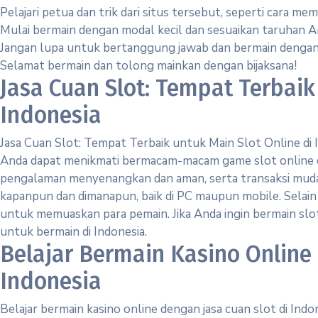
Pelajari petua dan trik dari situs tersebut, seperti cara m
Mulai bermain dengan modal kecil dan sesuaikan taruhan A
Jangan lupa untuk bertanggung jawab dan bermain dengan
Selamat bermain dan tolong mainkan dengan bijaksana!
Jasa Cuan Slot: Tempat Terbaik
Indonesia
Jasa Cuan Slot: Tempat Terbaik untuk Main Slot Online di 
Anda dapat menikmati bermacam-macam game slot online d
pengalaman menyenangkan dan aman, serta transaksi mudah 
kapanpun dan dimanapun, baik di PC maupun mobile. Selain
untuk memuaskan para pemain. Jika Anda ingin bermain slot
untuk bermain di Indonesia.
Belajar Bermain Kasino Online 
Indonesia
Belajar bermain kasino online dengan jasa cuan slot di In