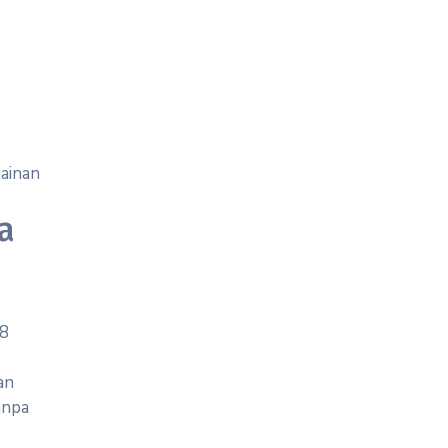
mainan
a
88
an
anpa