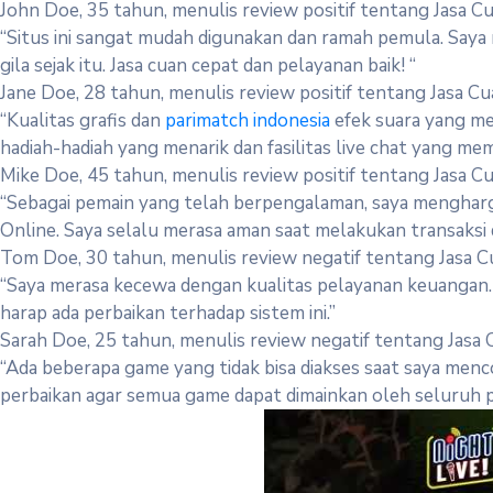
John Doe, 35 tahun, menulis review positif tentang Jasa Cu
“Situs ini sangat mudah digunakan dan ramah pemula. Saya 
gila sejak itu. Jasa cuan cepat dan pelayanan baik! “
Jane Doe, 28 tahun, menulis review positif tentang Jasa Cu
“Kualitas grafis dan
parimatch indonesia
efek suara yang me
hadiah-hadiah yang menarik dan fasilitas live chat yang 
Mike Doe, 45 tahun, menulis review positif tentang Jasa Cu
“Sebagai pemain yang telah berpengalaman, saya mengharga
Online. Saya selalu merasa aman saat melakukan transaksi
Tom Doe, 30 tahun, menulis review negatif tentang Jasa C
“Saya merasa kecewa dengan kualitas pelayanan keuangan. 
harap ada perbaikan terhadap sistem ini.”
Sarah Doe, 25 tahun, menulis review negatif tentang Jasa 
“Ada beberapa game yang tidak bisa diakses saat saya men
perbaikan agar semua game dapat dimainkan oleh seluruh p