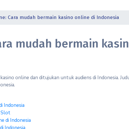
ine: Cara mudah bermain kasino online di Indonesia
Cara mudah bermain kasi
kasino online dan ditujukan untuk audiens di Indonesia. Judu
onesia.
i Indonesia
 Slot
e di Indonesia
di Indonesia