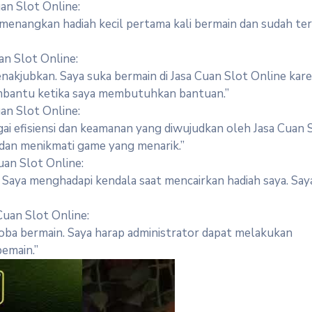
an Slot Online:
menangkan hadiah kecil pertama kali bermain dan sudah ter
an Slot Online:
nakjubkan. Saya suka bermain di Jasa Cuan Slot Online kar
membantu ketika saya membutuhkan bantuan.”
an Slot Online:
i efisiensi dan keamanan yang diwujudkan oleh Jasa Cuan 
 dan menikmati game yang menarik.”
uan Slot Online:
Saya menghadapi kendala saat mencairkan hadiah saya. Say
Cuan Slot Online:
coba bermain. Saya harap administrator dapat melakukan
emain.”