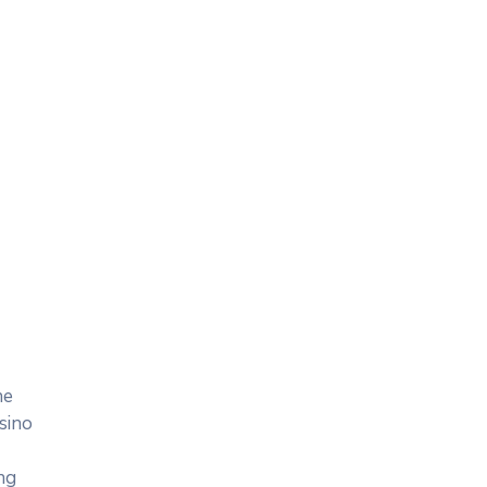
ne
sino
ng