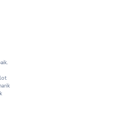
aik.
lot
narik
k