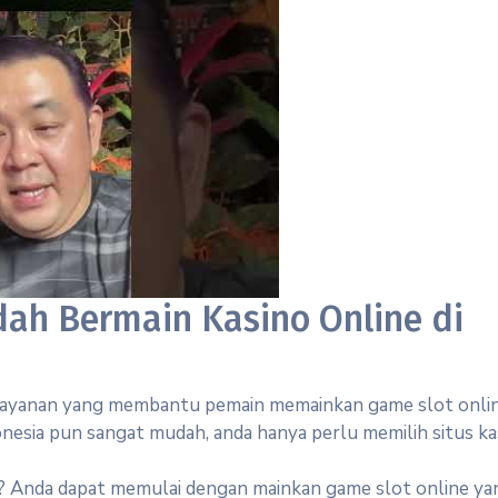
dah Bermain Kasino Online di
lah layanan yang membantu pemain memainkan game slot onli
nesia pun sangat mudah, anda hanya perlu memilih situs ka
a? Anda dapat memulai dengan mainkan game slot online ya