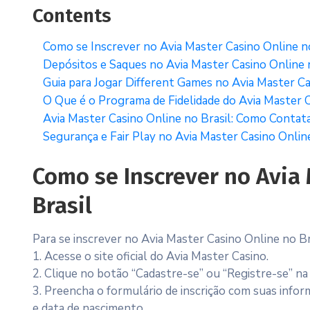
Contents
Como se Inscrever no Avia Master Casino Online no
Depósitos e Saques no Avia Master Casino Online n
Guia para Jogar Different Games no Avia Master Ca
O Que é o Programa de Fidelidade do Avia Master C
Avia Master Casino Online no Brasil: Como Contat
Segurança e Fair Play no Avia Master Casino Onlin
Como se Inscrever no Avia
Brasil
Para se inscrever no Avia Master Casino Online no Bra
1. Acesse o site oficial do Avia Master Casino.
2. Clique no botão “Cadastre-se” ou “Registre-se” na p
3. Preencha o formulário de inscrição com suas inf
e data de nascimento.