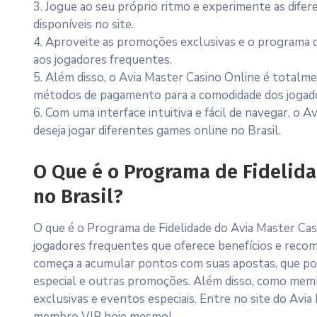
3. Jogue ao seu próprio ritmo e experimente as difere
disponíveis no site.
4. Aproveite as promoções exclusivas e o programa de
aos jogadores frequentes.
5. Além disso, o Avia Master Casino Online é totalme
métodos de pagamento para a comodidade dos jogador
6. Com uma interface intuitiva e fácil de navegar, o
deseja jogar diferentes games online no Brasil.
O Que é o Programa de Fidelida
no Brasil?
O que é o Programa de Fidelidade do Avia Master Cas
jogadores frequentes que oferece benefícios e reco
começa a acumular pontos com suas apostas, que pod
especial e outras promoções. Além disso, como memb
exclusivas e eventos especiais. Entre no site do Av
membro VIP hoje mesmo!