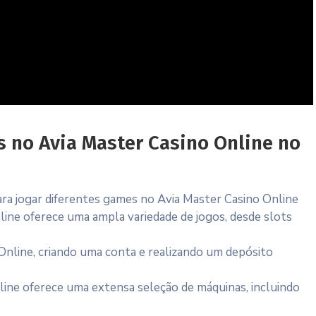
s no Avia Master Casino Online no
ra jogar diferentes games no Avia Master Casino Online
nline oferece uma ampla variedade de jogos, desde slots
o Online, criando uma conta e realizando um depósito
nline oferece uma extensa seleção de máquinas, incluindo