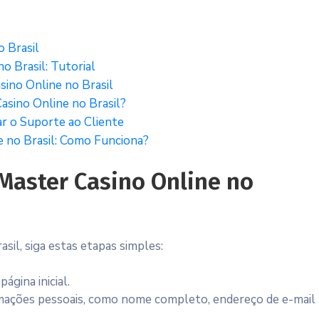
 Brasil
o Brasil: Tutorial
sino Online no Brasil
asino Online no Brasil?
ar o Suporte ao Cliente
e no Brasil: Como Funciona?
 Master Casino Online no
sil, siga estas etapas simples:
ágina inicial.
ormações pessoais, como nome completo, endereço de e-mail