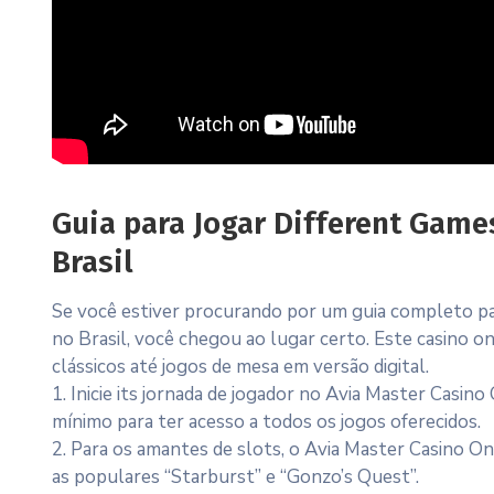
Guia para Jogar Different Game
Brasil
Se você estiver procurando por um guia completo pa
no Brasil, você chegou ao lugar certo. Este casino o
clássicos até jogos de mesa em versão digital.
1. Inicie its jornada de jogador no Avia Master Casin
mínimo para ter acesso a todos os jogos oferecidos.
2. Para os amantes de slots, o Avia Master Casino O
as populares “Starburst” e “Gonzo’s Quest”.