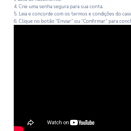
4. Crie uma senha segura para sua conta.
5. Leia e concorde com os termos e condições do casi
6. Clique no botão “Enviar” ou “Confirmar” para concl