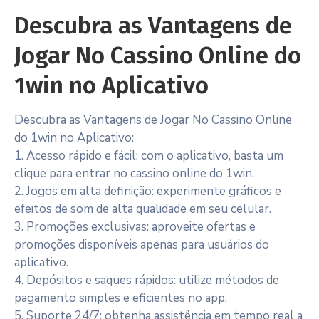
Descubra as Vantagens de
Jogar No Cassino Online do
1win no Aplicativo
Descubra as Vantagens de Jogar No Cassino Online
do 1win no Aplicativo:
1. Acesso rápido e fácil: com o aplicativo, basta um
clique para entrar no cassino online do 1win.
2. Jogos em alta definição: experimente gráficos e
efeitos de som de alta qualidade em seu celular.
3. Promoções exclusivas: aproveite ofertas e
promoções disponíveis apenas para usuários do
aplicativo.
4. Depósitos e saques rápidos: utilize métodos de
pagamento simples e eficientes no app.
5. Suporte 24/7: obtenha assistência em tempo real a