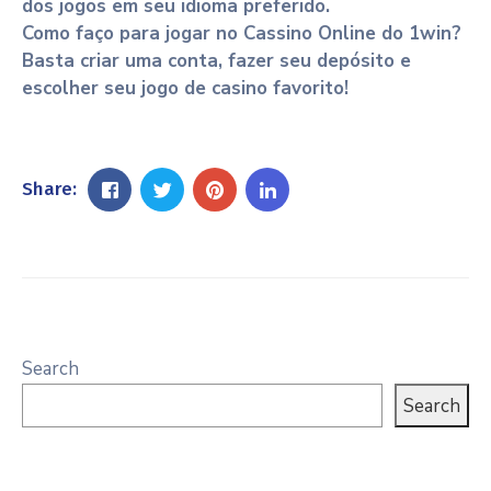
dos jogos em seu idioma preferido.
Como faço para jogar no Cassino Online do 1win?
Basta criar uma conta, fazer seu depósito e
escolher seu jogo de casino favorito!
Share:
Search
Search