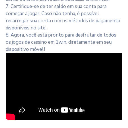
7. Certifique-se de ter saldo em sua conta para
começar a jogar. Caso não tenha, é possível
recarregar sua conta com os métodos de pagamento
disponíveis no site.
8. Agora, você está pronto para desfrutar de todos
os jogos de cassino em 1win, diretamente em seu
dispositivo móvel!