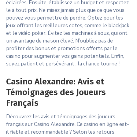
éclairées. Ensuite, établissez un budget et respectez-
le à tout prix. Ne misez jamais plus que ce que vous
pouvez vous permettre de perdre. Optez pour les
jeux offrant les meilleures cotes, comme le blackjack
et le vidéo poker. Évitez les machines à sous, qui ont
un avantage de maison élevé. N’oubliez pas de
profiter des bonus et promotions offerts par le
casino pour augmenter vos gains potentiels. Enfin,
soyez patient et persévérant : la chance tourne !
Casino Alexandre: Avis et
Témoignages des Joueurs
Français
Découvrez les avis et témoignages des joueurs
français sur Casino Alexandre. Ce casino en ligne est-
il fiable et recommandable ? Selon les retours