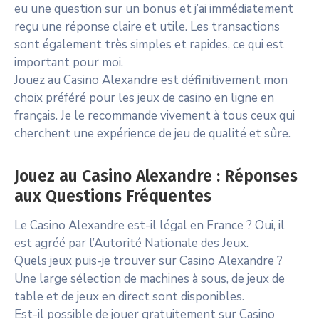
eu une question sur un bonus et j’ai immédiatement
reçu une réponse claire et utile. Les transactions
sont également très simples et rapides, ce qui est
important pour moi.
Jouez au Casino Alexandre est définitivement mon
choix préféré pour les jeux de casino en ligne en
français. Je le recommande vivement à tous ceux qui
cherchent une expérience de jeu de qualité et sûre.
Jouez au Casino Alexandre : Réponses
aux Questions Fréquentes
Le Casino Alexandre est-il légal en France ? Oui, il
est agréé par l’Autorité Nationale des Jeux.
Quels jeux puis-je trouver sur Casino Alexandre ?
Une large sélection de machines à sous, de jeux de
table et de jeux en direct sont disponibles.
Est-il possible de jouer gratuitement sur Casino