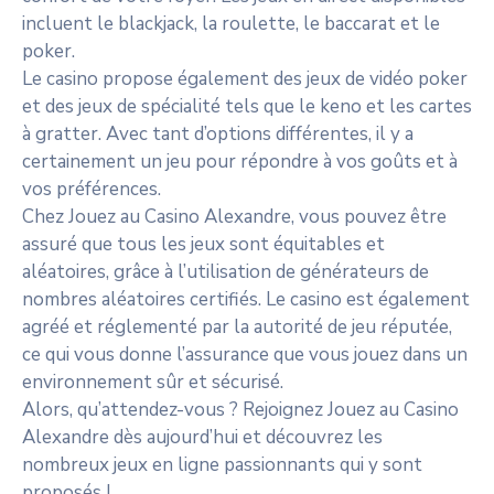
incluent le blackjack, la roulette, le baccarat et le
poker.
Le casino propose également des jeux de vidéo poker
et des jeux de spécialité tels que le keno et les cartes
à gratter. Avec tant d’options différentes, il y a
certainement un jeu pour répondre à vos goûts et à
vos préférences.
Chez Jouez au Casino Alexandre, vous pouvez être
assuré que tous les jeux sont équitables et
aléatoires, grâce à l’utilisation de générateurs de
nombres aléatoires certifiés. Le casino est également
agréé et réglementé par la autorité de jeu réputée,
ce qui vous donne l’assurance que vous jouez dans un
environnement sûr et sécurisé.
Alors, qu’attendez-vous ? Rejoignez Jouez au Casino
Alexandre dès aujourd’hui et découvrez les
nombreux jeux en ligne passionnants qui y sont
proposés !