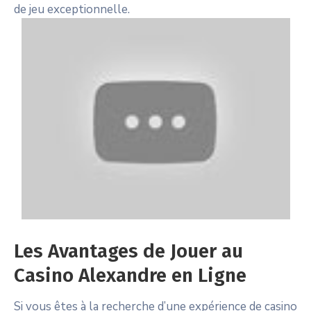
de jeu exceptionnelle.
Les Avantages de Jouer au
Casino Alexandre en Ligne
Si vous êtes à la recherche d’une expérience de casino