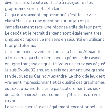
divertissants. Le site est facile à naviguer et les
graphismes sont nets et clairs.
Ce qui m’a vraiment impressionné, c’est le service
clientèle. J’ai eu une question sur un jeu et j’ai
immédiatement reçu une réponse utile de leur part.
Le dépôt et le retrait d’argent sont également très
simples et rapides. Je me sens en sécurité en utilisant
leur plateforme.
Je recommande vivement Jouez au Casino Alexandre
à tous ceux qui cherchent une expérience de casino
en ligne française de qualité. Vous ne serez pas déçus!
Je suis Sylvie, 32 ans, et je suis également une grande
fan de Jouez au Casino Alexandre. Le choix de jeux est
vraiment impressionnant et la qualité des graphismes
est exceptionnelle. J’aime particulièrement les jeux
de table en direct, c’est comme si j’étais dans un vrai
casino.
Le service clientèle est également exceptionnel. J’ai