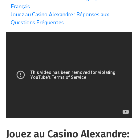
Français
Jouez au Casino Alexandre : Réponses aux
Questions Fréquentes
Jouez au Casino Alexandre: