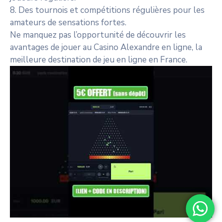
8. Des tournois et compétitions régulières pour les
amateurs de sensations fortes.
Ne manquez pas l’opportunité de découvrir les
avantages de jouer au Casino Alexandre en ligne, la
meilleure destination de jeu en ligne en France.