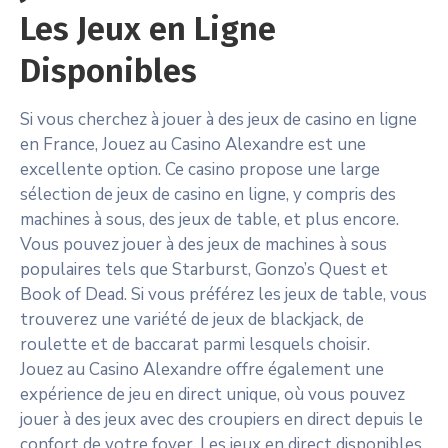
Les Jeux en Ligne
Disponibles
Si vous cherchez à jouer à des jeux de casino en ligne
en France, Jouez au Casino Alexandre est une
excellente option. Ce casino propose une large
sélection de jeux de casino en ligne, y compris des
machines à sous, des jeux de table, et plus encore.
Vous pouvez jouer à des jeux de machines à sous
populaires tels que Starburst, Gonzo’s Quest et
Book of Dead. Si vous préférez les jeux de table, vous
trouverez une variété de jeux de blackjack, de
roulette et de baccarat parmi lesquels choisir.
Jouez au Casino Alexandre offre également une
expérience de jeu en direct unique, où vous pouvez
jouer à des jeux avec des croupiers en direct depuis le
confort de votre foyer. Les jeux en direct disponibles