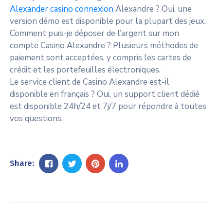
Alexander casino connexion
Alexandre ? Oui, une
version démo est disponible pour la plupart des jeux.
Comment puis-je déposer de l’argent sur mon
compte Casino Alexandre ? Plusieurs méthodes de
paiement sont acceptées, y compris les cartes de
crédit et les portefeuilles électroniques.
Le service client de Casino Alexandre est-il
disponible en français ? Oui, un support client dédié
est disponible 24h/24 et 7j/7 pour répondre à toutes
vos questions.
Share: