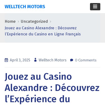
WELLTECH MOTORS
Home
Uncategorized
Jouez au Casino Alexandre : Découvrez
l’Expérience du Casino en Ligne Français
0 Comments
April 3, 2025
Welltech Motors
Jouez au Casino
Alexandre : Découvrez
l’Expérience du