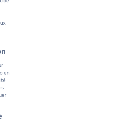
luide
eux
on
ur
no en
ité
ns
uer
e