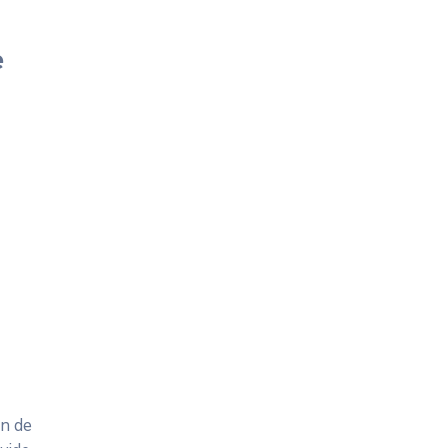
e
on de