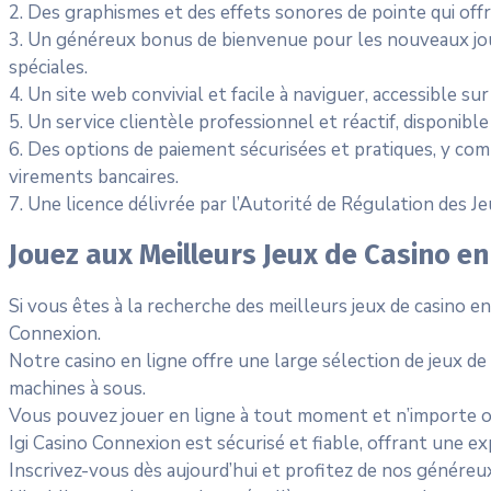
2. Des graphismes et des effets sonores de pointe qui off
3. Un généreux bonus de bienvenue pour les nouveaux joue
spéciales.
4. Un site web convivial et facile à naviguer, accessible su
5. Un service clientèle professionnel et réactif, disponible
6. Des options de paiement sécurisées et pratiques, y compr
virements bancaires.
7. Une licence délivrée par l’Autorité de Régulation des Je
Jouez aux Meilleurs Jeux de Casino en
Si vous êtes à la recherche des meilleurs jeux de casino en
Connexion.
Notre casino en ligne offre une large sélection de jeux de 
machines à sous.
Vous pouvez jouer en ligne à tout moment et n’importe 
Igi Casino Connexion est sécurisé et fiable, offrant une ex
Inscrivez-vous dès aujourd’hui et profitez de nos génére