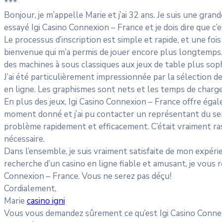
***
Bonjour, je m’appelle Marie et j’ai 32 ans. Je suis une gran
essayé Igi Casino Connexion – France et je dois dire que c’est
Le processus d’inscription est simple et rapide, et une foi
bienvenue qui m’a permis de jouer encore plus longtemps. L
des machines à sous classiques aux jeux de table plus soph
J’ai été particulièrement impressionnée par la sélection de
en ligne. Les graphismes sont nets et les temps de charge
En plus des jeux, Igi Casino Connexion – France offre égale
moment donné et j’ai pu contacter un représentant du ser
problème rapidement et efficacement. C’était vraiment ras
nécessaire.
Dans l’ensemble, je suis vraiment satisfaite de mon expéri
recherche d’un casino en ligne fiable et amusant, je vou
Connexion – France. Vous ne serez pas déçu!
Cordialement,
Marie
casino igni
Vous vous demandez sûrement ce qu’est Igi Casino Connexio