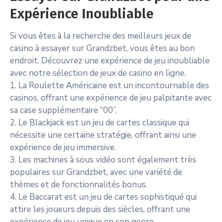
Expérience Inoubliable
Si vous êtes à la recherche des meilleurs jeux de
casino à essayer sur Grandzbet, vous êtes au bon
endroit. Découvrez une expérience de jeu inoubliable
avec notre sélection de jeux de casino en ligne.
1. La Roulette Américaine est un incontournable des
casinos, offrant une expérience de jeu palpitante avec
sa case supplémentaire “00”.
2. Le Blackjack est un jeu de cartes classique qui
nécessite une certaine stratégie, offrant ainsi une
expérience de jeu immersive.
3. Les machines à sous vidéo sont également très
populaires sur Grandzbet, avec une variété de
thèmes et de fonctionnalités bonus.
4. Le Baccarat est un jeu de cartes sophistiqué qui
attire les joueurs depuis des siècles, offrant une
expérience de jeu unique en son genre.