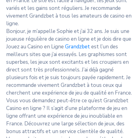
en France. Le site est facile à naviguer, les jeux sont
variés et les gains sont réguliers. Je recommande
vivement Grandzbet à tous les amateurs de casino en
ligne.
Bonjour, je m’appelle Sophie et j’ai 32 ans. Je suis une
joueuse régulière de casino en ligne et je dois dire que
Jouez au Casino en Ligne
Grandzbet
est l’un des
meilleurs sites que j’ai essayés. Les graphismes sont
superbes, les jeux sont excitants et les croupiers en
direct sont très professionnels. J’ai déjà gagné
plusieurs fois et je suis toujours payée rapidement. Je
recommande vivement Grandzbet à tous ceux qui
cherchent une expérience de jeu de qualité en France.
Vous vous demandez peut-être ce qu’est Grandzbet
Casino en ligne ? Il s’agit d’une plateforme de jeu en
ligne offrant une expérience de jeu inoubliable en
France. Découvrez une large sélection de jeux, des
bonus attractifs et un service clientèle de qualité.