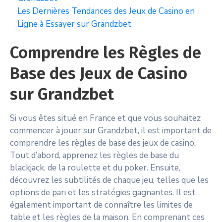
Les Dernières Tendances des Jeux de Casino en
Ligne à Essayer sur Grandzbet
Comprendre les Règles de
Base des Jeux de Casino
sur Grandzbet
Si vous êtes situé en France et que vous souhaitez
commencer à jouer sur Grandzbet, il est important de
comprendre les règles de base des jeux de casino.
Tout d’abord, apprenez les règles de base du
blackjack, de la roulette et du poker. Ensuite,
découvrez les subtilités de chaque jeu, telles que les
options de pari et les stratégies gagnantes. Il est
également important de connaître les limites de
table et les règles de la maison. En comprenant ces