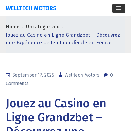
WELLTECH MOTORS
Home
Uncategorized
Jouez au Casino en Ligne Grandzbet – Découvrez
une Expérience de Jeu Inoubliable en France
0
September 17, 2025
Welltech Motors
Comments
Jouez au Casino en
Ligne Grandzbet –