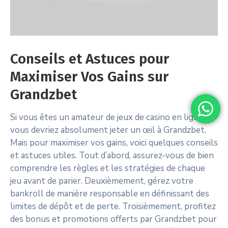
Conseils et Astuces pour
Maximiser Vos Gains sur
Grandzbet
Si vous êtes un amateur de jeux de casino en ligne,
vous devriez absolument jeter un œil à Grandzbet.
Mais pour maximiser vos gains, voici quelques conseils
et astuces utiles. Tout d’abord, assurez-vous de bien
comprendre les règles et les stratégies de chaque
jeu avant de parier. Deuxièmement, gérez votre
bankroll de manière responsable en définissant des
limites de dépôt et de perte. Troisièmement, profitez
des bonus et promotions offerts par Grandzbet pour