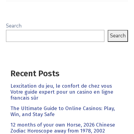
Search
Search
Recent Posts
Lexcitation du jeu, le confort de chez vous
Votre guide expert pour un casino en ligne
francais sûr
The Ultimate Guide to Online Casinos: Play,
Win, and Stay Safe
12 months of your own Horse, 2026 Chinese
Zodiac Horoscope away from 1978, 2002