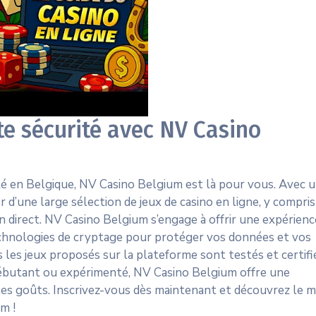
te sécurité avec NV Casino
ité en Belgique, NV Casino Belgium est là pour vous. Avec 
d’une large sélection de jeux de casino en ligne, y compris
en direct. NV Casino Belgium s’engage à offrir une expérienc
 technologies de cryptage pour protéger vos données et vos
les jeux proposés sur la plateforme sont testés et certifi
ébutant ou expérimenté, NV Casino Belgium offre une
 les goûts. Inscrivez-vous dès maintenant et découvrez le 
m !