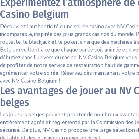
Expérimentez l’atmosphère de 
Casino Belgium
Découvrez l’authenticité d’une soirée casino avec NV Cas
incomparable, inspirée des plus grands casinos du monde. Pr
roulette, le blackjack et le poker, ainsi que des machines à
Belgium veillent à ce que chaque partie soit animée et di
débutiez dans l’univers du casino, NV Casino Belgium vous 
de profiter de notre service de restauration haut de gamm
agrémenter votre soirée. Réservez dès maintenant votre p
avec NV Casino Belgium !
Les avantages de jouer au NV C
belges
Les joueurs belges peuvent profiter de nombreux avantages
entièrement agréé et réglementé par la Commission des Jeu
sécurisé. De plus, NV Casino propose une large sélection de
de table et des jeux avec croupier en direct.