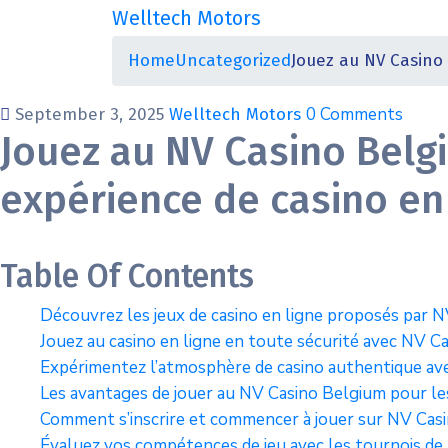
Welltech Motors
Home
Uncategorized
Jouez au NV Casino 
0 Comments
September 3, 2025
Welltech Motors
Jouez au NV Casino Belg
expérience de casino en 
Table Of Contents
Découvrez les jeux de casino en ligne proposés par 
Jouez au casino en ligne en toute sécurité avec NV C
Expérimentez l’atmosphère de casino authentique av
Les avantages de jouer au NV Casino Belgium pour le
Comment s’inscrire et commencer à jouer sur NV Cas
Évaluez vos compétences de jeu avec les tournois d