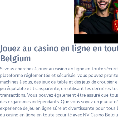
Jouez au casino en ligne en tou
Belgium
Si vous cherchez à jouer au casino en ligne en toute sécur
plateforme réglementée et sécurisée, vous pouvez profiter 
machines à sous, des jeux de table et des jeux de croupier 
jeu équitable et transparente, en utilisant les dernières
transactions. Vous pouvez également être assuré que tous 
des organismes indépendants. Que vous soyez un joueur d
expérience de jeu en ligne sûre et divertissante pour tous
du casino en ligne en toute sécurité avec NV Casino Belgiu