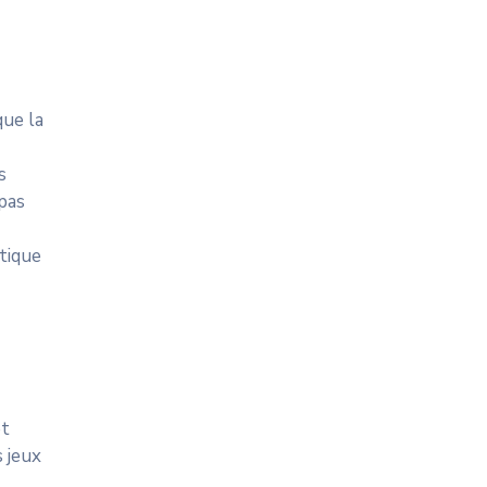
que la
s
 pas
tique
et
s jeux