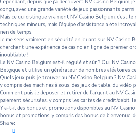
Cependant, depuis que j’ai découvert NV Casino Belgium, je 
conçu, avec une grande variété de jeux passionnants parmi l
Mais ce qui distingue vraiment NV Casino Belgium, c’est le 
techniques mineurs, mais l’équipe d’assistance a été incro
rien de temps.
Je me sens vraiment en sécurité en jouant sur NV Casino B
cherchent une expérience de casino en ligne de premier ord
inoubliable !
Le NV Casino Belgium est-il régulé et sûr ? Oui, NV Casin
Belgique et utilise un générateur de nombres aléatoires cer
Quels jeux puis-je trouver au NV Casino Belgium ? NV Cas
y compris des machines à sous, des jeux de table, du vidéo p
Comment puis-je déposer et retirer de l’argent au NV Casi
paiement sécurisées, y compris les cartes de crédit/débit, l
Y a-t-il des bonus et promotions disponibles au NV Casino
bonus et promotions, y compris des bonus de bienvenue, de
Share: