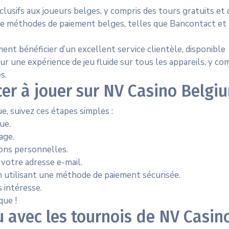
usifs aux joueurs belges, y compris des tours gratuits et 
de méthodes de paiement belges, telles que Bancontact et
nt bénéficier d’un excellent service clientèle, disponible
ur une expérience de jeu fluide sur tous les appareils, y co
s.
er à jouer sur NV Casino Belgi
e, suivez ces étapes simples :
ue.
age.
ions personnelles.
 votre adresse e-mail.
 utilisant une méthode de paiement sécurisée.
s intéresse.
que !
 avec les tournois de NV Casin