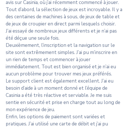
avis sur Casinia, où j’ai récemment commencé à jouer.
Tout d’abord, la sélection de jeux est incroyable. Il y a
des centaines de machines à sous, de jeux de table et
de jeux de croupier en direct parmi lesquels choisir.
J’ai essayé de nombreux jeux différents et je n’ai pas
été déçue une seule fois.
Deuxièmement, l’inscription et la navigation sur le
site sont extrêmement simples. J’ai pu m’inscrire en
un rien de temps et commencer à jouer
immédiatement. Tout est bien organisé et je n’ai eu
aucun problème pour trouver mes jeux préférés.
Le support client est également excellent. J’ai eu
besoin d’aide à un moment donné et l’équipe de
Casinia a été très réactive et serviable. Je me suis
sentie en sécurité et prise en charge tout au long de
mon expérience de jeu.
Enfin, les options de paiement sont variées et
pratiques. J’ai utilisé une carte de débit et j’ai pu