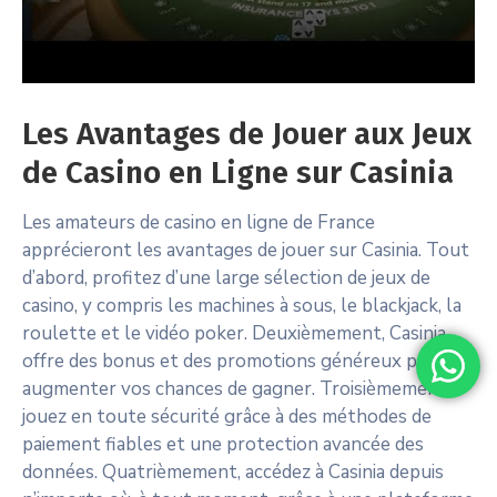
Les Avantages de Jouer aux Jeux
de Casino en Ligne sur Casinia
Les amateurs de casino en ligne de France
apprécieront les avantages de jouer sur Casinia. Tout
d’abord, profitez d’une large sélection de jeux de
casino, y compris les machines à sous, le blackjack, la
roulette et le vidéo poker. Deuxièmement, Casinia
offre des bonus et des promotions généreux pour
augmenter vos chances de gagner. Troisièmement,
jouez en toute sécurité grâce à des méthodes de
paiement fiables et une protection avancée des
données. Quatrièmement, accédez à Casinia depuis