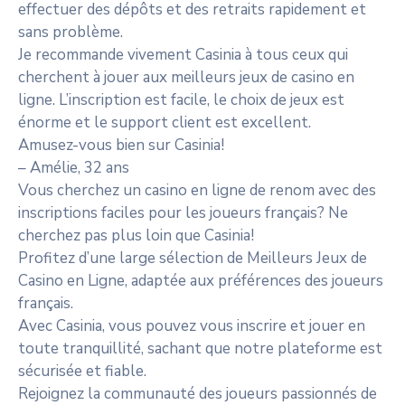
effectuer des dépôts et des retraits rapidement et
sans problème.
Je recommande vivement Casinia à tous ceux qui
cherchent à jouer aux meilleurs jeux de casino en
ligne. L’inscription est facile, le choix de jeux est
énorme et le support client est excellent.
Amusez-vous bien sur Casinia!
– Amélie, 32 ans
Vous cherchez un casino en ligne de renom avec des
inscriptions faciles pour les joueurs français? Ne
cherchez pas plus loin que Casinia!
Profitez d’une large sélection de Meilleurs Jeux de
Casino en Ligne, adaptée aux préférences des joueurs
français.
Avec Casinia, vous pouvez vous inscrire et jouer en
toute tranquillité, sachant que notre plateforme est
sécurisée et fiable.
Rejoignez la communauté des joueurs passionnés de