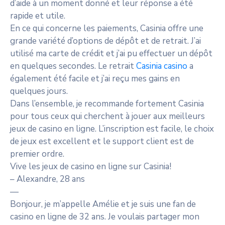
d’aide à un moment donné et leur réponse a été
rapide et utile.
En ce qui concerne les paiements, Casinia offre une
grande variété d’options de dépôt et de retrait. J’ai
utilisé ma carte de crédit et j’ai pu effectuer un dépôt
en quelques secondes. Le retrait
Casinia casino
a
également été facile et j’ai reçu mes gains en
quelques jours.
Dans l’ensemble, je recommande fortement Casinia
pour tous ceux qui cherchent à jouer aux meilleurs
jeux de casino en ligne. L’inscription est facile, le choix
de jeux est excellent et le support client est de
premier ordre.
Vive les jeux de casino en ligne sur Casinia!
– Alexandre, 28 ans
—
Bonjour, je m’appelle Amélie et je suis une fan de
casino en ligne de 32 ans. Je voulais partager mon