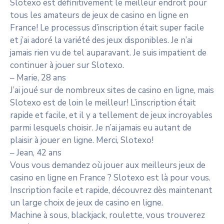
Slotexo est définitivement le meilleur endroit pour
tous les amateurs de jeux de casino en ligne en
France! Le processus d’inscription était super facile
et j’ai adoré la variété des jeux disponibles. Je n’ai
jamais rien vu de tel auparavant. Je suis impatient de
continuer à jouer sur Slotexo.
– Marie, 28 ans
J’ai joué sur de nombreux sites de casino en ligne, mais
Slotexo est de loin le meilleur! L’inscription était
rapide et facile, et il y a tellement de jeux incroyables
parmi lesquels choisir. Je n’ai jamais eu autant de
plaisir à jouer en ligne. Merci, Slotexo!
– Jean, 42 ans
Vous vous demandez où jouer aux meilleurs jeux de
casino en ligne en France ? Slotexo est là pour vous.
Inscription facile et rapide, découvrez dès maintenant
un large choix de jeux de casino en ligne.
Machine à sous, blackjack, roulette, vous trouverez