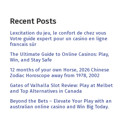
Recent Posts
Lexcitation du jeu, le confort de chez vous
Votre guide expert pour un casino en ligne
francais sûr
The Ultimate Guide to Online Casinos: Play,
Win, and Stay Safe
12 months of your own Horse, 2026 Chinese
Zodiac Horoscope away from 1978, 2002
Gates of Valhalla Slot Review: Play at Melbet
and Top Alternatives in Canada
Beyond the Bets – Elevate Your Play with an
australian online casino and Win Big Today.