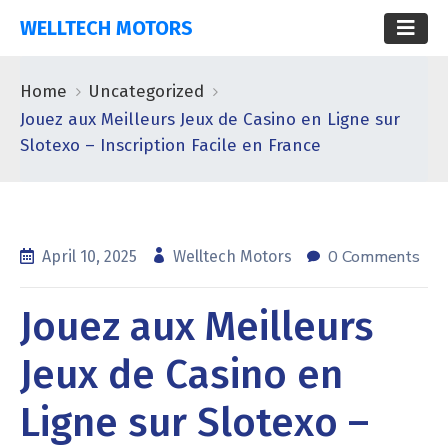
WELLTECH MOTORS
Home
Uncategorized
Jouez aux Meilleurs Jeux de Casino en Ligne sur
Slotexo – Inscription Facile en France
0 Comments
April 10, 2025
Welltech Motors
Jouez aux Meilleurs
Jeux de Casino en
Ligne sur Slotexo –