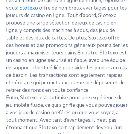
Les amateurs de casino en ligne de France, réjouissez-
vous!
Slotexo
offre de nombreux avantages pour les
joueurs de casino en ligne. Tout d’abord, Slotexo
propose une large sélection de jeux de casino en
ligne, y compris des machines à sous, des jeux de
table et des jeux de cartes. De plus, Slotexo offre
des bonus et des promotions généreux pour aider les
joueurs à maximiser leurs gains.En outre, Slotexo est
un casino en ligne sécurisé et fiable, avec une équipe
de support client dédiée pour aider les joueurs en cas
de besoin. Les transactions sont également rapides
et sûres, ce qui permet aux joueurs de déposer et de
retirer des fonds en toute confiance.
Enfin, Slotexo est optimisé pour une expérience de
jeu mobile fluide, ce qui signifie que vous pouvez jouer
à vos jeux de casino préférés où que vous soyez, à
tout moment. Avec tant d’avantages, il n’est pas
étonnant que Slotexo soit rapidement devenu l’un