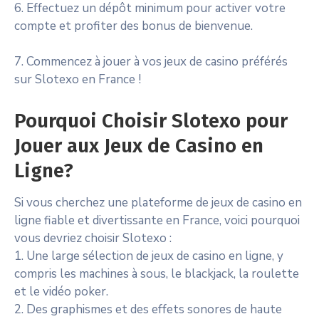
6. Effectuez un dépôt minimum pour activer votre
compte et profiter des bonus de bienvenue.
7. Commencez à jouer à vos jeux de casino préférés
sur Slotexo en France !
Pourquoi Choisir Slotexo pour
Jouer aux Jeux de Casino en
Ligne?
Si vous cherchez une plateforme de jeux de casino en
ligne fiable et divertissante en France, voici pourquoi
vous devriez choisir Slotexo :
1. Une large sélection de jeux de casino en ligne, y
compris les machines à sous, le blackjack, la roulette
et le vidéo poker.
2. Des graphismes et des effets sonores de haute