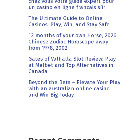
chez vous Votre guide expert pour
un casino en ligne francais sûr
The Ultimate Guide to Online
Casinos: Play, Win, and Stay Safe
12 months of your own Horse, 2026
Chinese Zodiac Horoscope away
from 1978, 2002
Gates of Valhalla Slot Review: Play
at Melbet and Top Alternatives in
Canada
Beyond the Bets – Elevate Your Play
with an australian online casino
and Win Big Today.