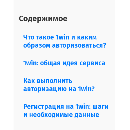
Содержимое
Что такое 1win и каким
образом авторизоваться?
1win: общая идея сервиса
Как выполнить
авторизацию на 1win?
Регистрация на 1win: шаги
и необходимые данные