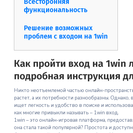
Всесторонняя
функциональность
Решение возможных
проблем с входом на 1win
Как пройти вход на 1win 
подробная инструкция дл
Никто неотъемлемой частью онлайн-пространств
растет, а их потребности разнообразны. Однако,
ищет легкость и удобство в поиске и использова
как многие привыкли называть – 1win вход.
1win – это онлайн-игровая платформа, предоста
она стала такой популярной? Простота и доступ