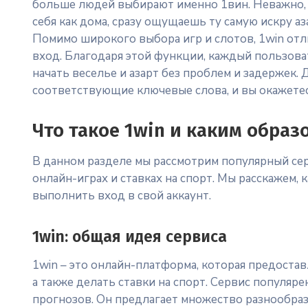
больше людей выбирают именно 1вин. Неважно, 
себя как дома, сразу ощущаешь ту самую искру а
Помимо широкого выбора игр и слотов, 1win отл
вход. Благодаря этой функции, каждый пользова
начать веселье и азарт без проблем и задержек.
соответствующие ключевые слова, и вы окажетес
Что такое 1win и каким образ
В данном разделе мы рассмотрим популярный сер
онлайн-играх и ставках на спорт. Мы расскажем, 
выполнить вход в свой аккаунт.
1win: общая идея сервиса
1win – это онлайн-платформа, которая предостав
а также делать ставки на спорт. Сервис популяр
прогнозов. Он предлагает множество разнообразны