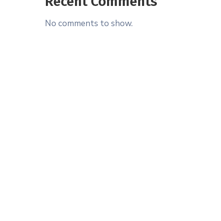
Recent Comments
No comments to show.