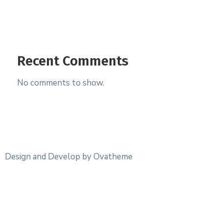
Recent Comments
No comments to show.
Design and Develop by Ovatheme