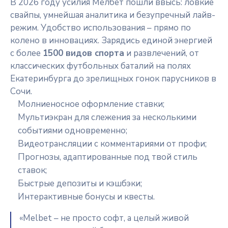
В 2026 году усилия Мелбет пошли ввысь: ловкие
свайпы, умнейшая аналитика и безупречный лайв-
режим. Удобство использования – прямо по
колено в инновациях. Зарядись единой энергией
с более
1500 видов спорта
и развлечений, от
классических футбольных баталий на полях
Екатеринбурга до зрелищных гонок парусников в
Сочи.
Молниеносное оформление ставки;
Мультиэкран для слежения за несколькими
событиями одновременно;
Видеотрансляции с комментариями от профи;
Прогнозы, адаптированные под твой стиль
ставок;
Быстрые депозиты и кэшбэки;
Интерактивные бонусы и квесты.
«Melbet – не просто софт, а целый живой