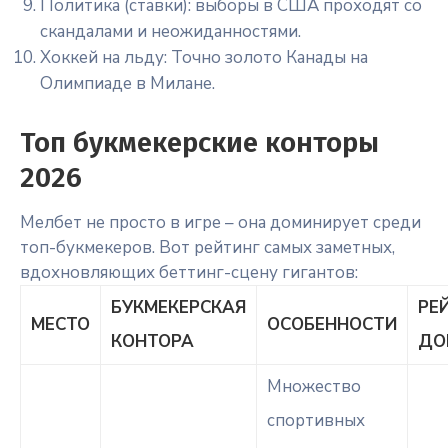
Политика (ставки): выборы в США проходят со
скандалами и неожиданностями.
Хоккей на льду: Точно золото Канады на
Олимпиаде в Милане.
Топ букмекерские конторы
2026
Мелбет не просто в игре – она доминирует среди
топ-букмекеров. Вот рейтинг самых заметных,
вдохновляющих беттинг-сцену гигантов:
БУКМЕКЕРСКАЯ
РЕ
МЕСТО
ОСОБЕННОСТИ
КОНТОРА
ДО
Множество
спортивных