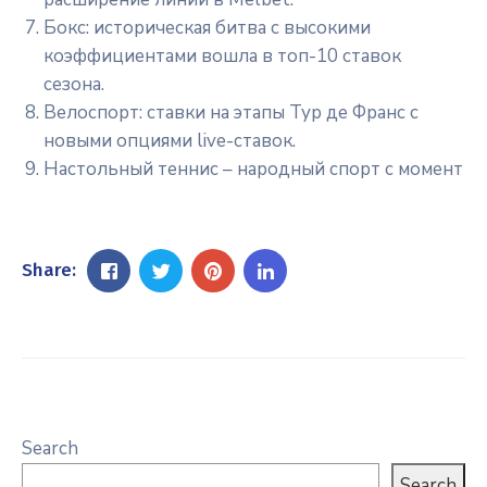
Бокс: историческая битва с высокими
коэффициентами вошла в топ-10 ставок
сезона.
Велоспорт: ставки на этапы Тур де Франс с
новыми опциями live-ставок.
Настольный теннис – народный спорт с момент
Share:
Search
Search