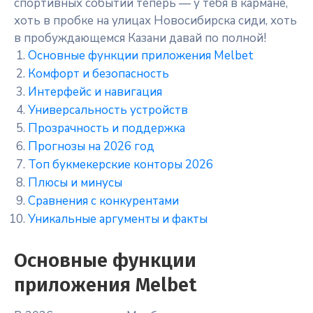
спортивных событий теперь — у тебя в кармане,
хоть в пробке на улицах Новосибирска сиди, хоть
в пробуждающемся Казани давай по полной!
Основные функции приложения Melbet
Комфорт и безопасность
Интерфейс и навигация
Универсальность устройств
Прозрачность и поддержка
Прогнозы на 2026 год
Топ букмекерские конторы 2026
Плюсы и минусы
Сравнения с конкурентами
Уникальные аргументы и факты
Основные функции
приложения Melbet