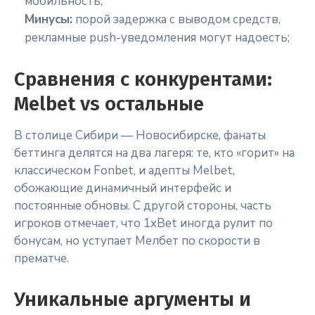
мобильность;
Минусы:
порой задержка с выводом средств,
рекламные push-уведомления могут надоесть;
Сравнения с конкурентами:
Melbet vs остальные
В столице Сибири — Новосибирске, фанаты
беттинга делятся на два лагеря: те, кто «горит» на
классическом Fonbet, и адепты Melbet,
обожающие динамичный интерфейс и
постоянные обновы. С другой стороны, часть
игроков отмечает, что 1xBet иногда рулит по
бонусам, но уступает Мелбет по скорости в
прематче.
Уникальные аргументы и