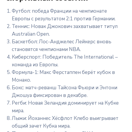
Футбол: победа Франции на чемпионате
Европы с результатом 2:1 против Германии.
Теннис: Новак Джокович захватывает титул
Australian Open.
Баскетбол: Лос-Анджелес Лейкерс вновь
становятся чемпионами NBA.
Киберспорт: Победитель The International –
команда из Европы.
Формула-1: Макс Ферстаппен берёт кубок в
Монако.
Бокс: матч-реванш Тайсона Фьюри и Энтони
Джошуа фиксирован в декабре.
Регби: Новая Зеландия доминирует на Кубке
мира.
Лыжи: Йоханнес Хёсфлот Клебо выигрывает
общий зачет Кубка мира.