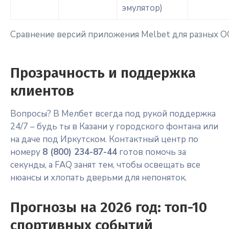
эмулятор)
Сравнение версий приложения Melbet для разных О
Прозрачность и поддержка
клиентов
Вопросы? В Мелбет всегда под рукой поддержка
24/7 – будь ты в Казани у городского фонтана или
на даче под Иркутском. Контактный центр по
номеру
8 (800) 234-87-44
готов помочь за
секунды, а FAQ занят тем, чтобы освещать все
нюансы и хлопать дверьми для непоняток.
Прогнозы на 2026 год: топ-10
спортивных событий