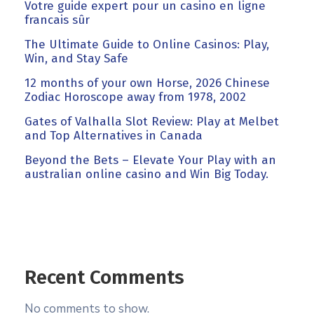
Votre guide expert pour un casino en ligne
francais sûr
The Ultimate Guide to Online Casinos: Play,
Win, and Stay Safe
12 months of your own Horse, 2026 Chinese
Zodiac Horoscope away from 1978, 2002
Gates of Valhalla Slot Review: Play at Melbet
and Top Alternatives in Canada
Beyond the Bets – Elevate Your Play with an
australian online casino and Win Big Today.
Recent Comments
No comments to show.