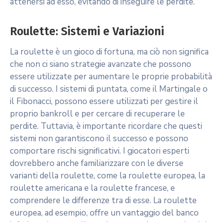
attenersi ad esso, evitando di inseguire le perdite.
Roulette: Sistemi e Variazioni
La roulette è un gioco di fortuna, ma ciò non significa
che non ci siano strategie avanzate che possono
essere utilizzate per aumentare le proprie probabilità
di successo. I sistemi di puntata, come il Martingale o
il Fibonacci, possono essere utilizzati per gestire il
proprio bankroll e per cercare di recuperare le
perdite. Tuttavia, è importante ricordare che questi
sistemi non garantiscono il successo e possono
comportare rischi significativi. I giocatori esperti
dovrebbero anche familiarizzare con le diverse
varianti della roulette, come la roulette europea, la
roulette americana e la roulette francese, e
comprendere le differenze tra di esse. La roulette
europea, ad esempio, offre un vantaggio del banco