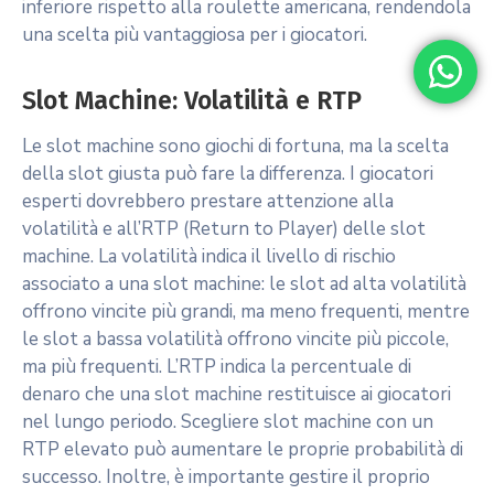
inferiore rispetto alla roulette americana, rendendola
una scelta più vantaggiosa per i giocatori.
Slot Machine: Volatilità e RTP
Le slot machine sono giochi di fortuna, ma la scelta
della slot giusta può fare la differenza. I giocatori
esperti dovrebbero prestare attenzione alla
volatilità e all’RTP (Return to Player) delle slot
machine. La volatilità indica il livello di rischio
associato a una slot machine: le slot ad alta volatilità
offrono vincite più grandi, ma meno frequenti, mentre
le slot a bassa volatilità offrono vincite più piccole,
ma più frequenti. L’RTP indica la percentuale di
denaro che una slot machine restituisce ai giocatori
nel lungo periodo. Scegliere slot machine con un
RTP elevato può aumentare le proprie probabilità di
successo. Inoltre, è importante gestire il proprio