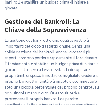
bankroll e stabilire un budget prima di iniziare a
giocare.
Gestione del Bankroll: La
Chiave della Sopravvivenza
La gestione del bankroll è uno degli aspetti più
importanti del gioco d’azzardo online. Senza una
solida gestione del bankroll, anche i giocatori più
esperti possono perdere rapidamente il loro denaro.
È fondamentale stabilire un budget prima di iniziare a
giocare e attenersi ad esso, evitando di superare i
propri limiti di spesa. È inoltre consigliabile dividere il
proprio bankroll in unità più piccole e scommettere
solo una piccola percentuale del proprio bankroll su
ogni singola mano o giro. Questo aiuterà a
proteggere il proprio bankroll da perdite
significative. Infine, è importante essere disciplinati e