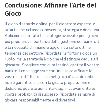
Conclusione: Affinare l’Arte del
Gioco
Il gioco d’azzardo online, per il giocatore esperto, è
un’arte che richiede conoscenza, strategia e disciplina.
Abbiamo esplorato le strategie avanzate per i giochi
più popolari, l’importanza della gestione del bankroll
e la necessità di rimanere aggiornati sulle ultime
tendenze del settore. Ricordate, la fortuna gioca un
ruolo, ma la strategia è ciò che vi distingue dagli altri
giocatori. Scegliete con cura i casinò, gestite il vostro
bankroll con saggezza e continuate ad affinare le
vostre abilità. Il successo nel gioco d’azzardo online
non è garantito, ma con la giusta preparazione e
dedizione, potrete aumentare significativamente le
vostre probabilità di successo. Ricordate sempre di
giocare responsabilmente e di divertirvi.