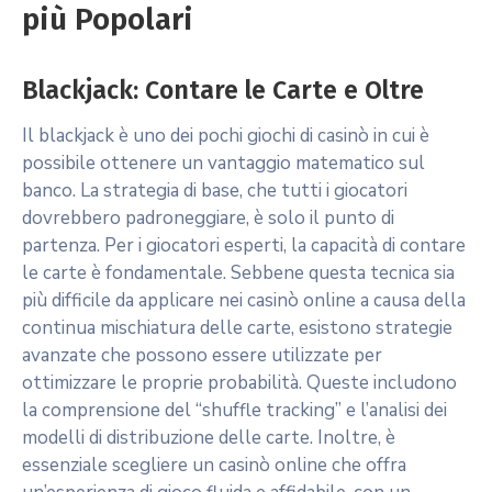
più Popolari
Blackjack: Contare le Carte e Oltre
Il blackjack è uno dei pochi giochi di casinò in cui è
possibile ottenere un vantaggio matematico sul
banco. La strategia di base, che tutti i giocatori
dovrebbero padroneggiare, è solo il punto di
partenza. Per i giocatori esperti, la capacità di contare
le carte è fondamentale. Sebbene questa tecnica sia
più difficile da applicare nei casinò online a causa della
continua mischiatura delle carte, esistono strategie
avanzate che possono essere utilizzate per
ottimizzare le proprie probabilità. Queste includono
la comprensione del “shuffle tracking” e l’analisi dei
modelli di distribuzione delle carte. Inoltre, è
essenziale scegliere un casinò online che offra