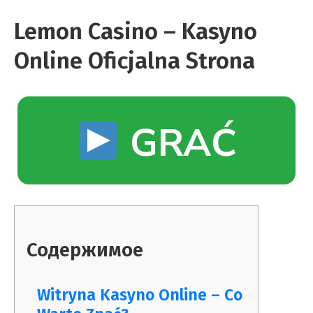
Lemon Casino – Kasyno
Online Oficjalna Strona
GRAĆ
Содержимое
Witryna Kasyno Online – Co