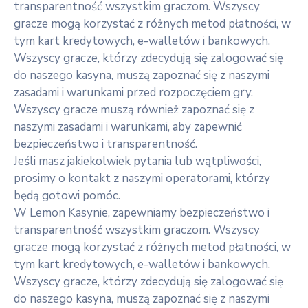
transparentność wszystkim graczom. Wszyscy
gracze mogą korzystać z różnych metod płatności, w
tym kart kredytowych, e-walletów i bankowych.
Wszyscy gracze, którzy zdecydują się zalogować się
do naszego kasyna, muszą zapoznać się z naszymi
zasadami i warunkami przed rozpoczęciem gry.
Wszyscy gracze muszą również zapoznać się z
naszymi zasadami i warunkami, aby zapewnić
bezpieczeństwo i transparentność.
Jeśli masz jakiekolwiek pytania lub wątpliwości,
prosimy o kontakt z naszymi operatorami, którzy
będą gotowi pomóc.
W Lemon Kasynie, zapewniamy bezpieczeństwo i
transparentność wszystkim graczom. Wszyscy
gracze mogą korzystać z różnych metod płatności, w
tym kart kredytowych, e-walletów i bankowych.
Wszyscy gracze, którzy zdecydują się zalogować się
do naszego kasyna, muszą zapoznać się z naszymi