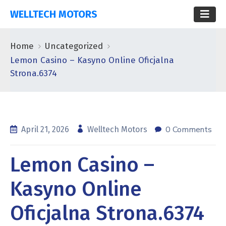
WELLTECH MOTORS
Home
Uncategorized
Lemon Casino – Kasyno Online Oficjalna
Strona.6374
0 Comments
April 21, 2026
Welltech Motors
Lemon Casino –
Kasyno Online
Oficjalna Strona.6374