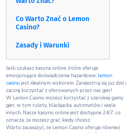
Warto Znać?
Co Warto Znać o Lemon
Casino?
Zasady i Warunki
Jeśli szukasz kasyna online, które oferuje
emocjonujące doświadczenie hazardowe,
lemon
casino
jest idealnym wyborem. Zarejestruj się już dziś i
zacznij korzystać z oferowanych przez nas gier!
W Lemon Casino możesz korzystać z szerokiej gamy
gier, w tym rulety, blackjacka, automatów i wiele
innych. Nasze kasyno online jest dostępne 24/7, co
oznacza, że możesz grać, kiedy chcesz.
Warto zauważyć, że Lemon Casino oferuje również