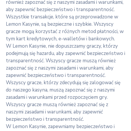
również zapoznać się z naszymi zasadami i warunkami,
aby zapewnić bezpieczeństwo i transparentność.
Wszystkie transakcje, które są przeprowadzone w
Lemon Kasynie, są bezpieczne i szybkie. Wszyscy
gracze mogą korzystać z różnych metod płatności, w
tym kart kredytowych, e-walletów i bankowych.
W Lemon Kasynie, nie dopuszczamy graczy, którzy
podejmują się hazardu, aby zapewnić bezpieczeństwo i
transparentność. Wszyscy gracze muszą również
zapoznać się z naszymi zasadami i warunkami, aby
zapewnić bezpieczeństwo i transparentność.
Wszyscy gracze, którzy zdecydują się zalogować się
do naszego kasyna, muszą zapoznać się z naszymi
zasadami i warunkami przed rozpoczęciem gry.
Wszyscy gracze muszą również zapoznać się z
naszymi zasadami i warunkami, aby zapewnić
bezpieczeństwo i transparentność.
W Lemon Kasynie, zapewniamy bezpieczeństwo i