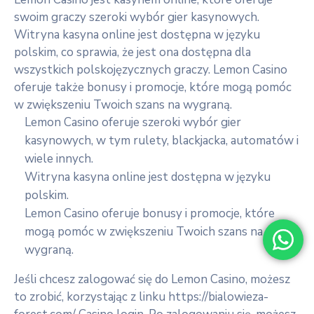
swoim graczy szeroki wybór gier kasynowych.
Witryna kasyna online jest dostępna w języku
polskim, co sprawia, że jest ona dostępna dla
wszystkich polskojęzycznych graczy. Lemon Casino
oferuje także bonusy i promocje, które mogą pomóc
w zwiększeniu Twoich szans na wygraną.
Lemon Casino oferuje szeroki wybór gier
kasynowych, w tym rulety, blackjacka, automatów i
wiele innych.
Witryna kasyna online jest dostępna w języku
polskim.
Lemon Casino oferuje bonusy i promocje, które
mogą pomóc w zwiększeniu Twoich szans na
wygraną.
Jeśli chcesz zalogować się do Lemon Casino, możesz
to zrobić, korzystając z linku https://bialowieza-