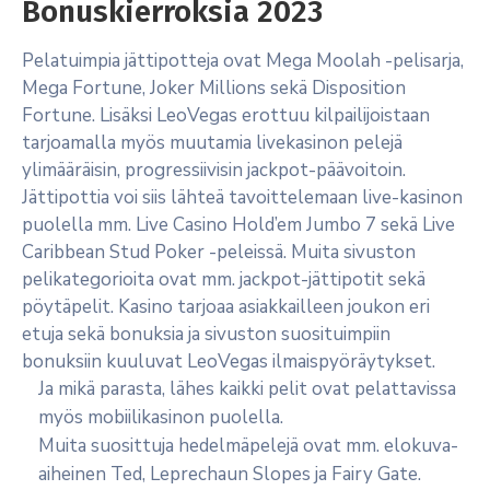
Bonuskierroksia 2023
Pelatuimpia jättipotteja ovat Mega Moolah -pelisarja,
Mega Fortune, Joker Millions sekä Disposition
Fortune. Lisäksi LeoVegas erottuu kilpailijoistaan
tarjoamalla myös muutamia livekasinon pelejä
ylimääräisin, progressiivisin jackpot-päävoitoin.
Jättipottia voi siis lähteä tavoittelemaan live-kasinon
puolella mm. Live Casino Hold’em Jumbo 7 sekä Live
Caribbean Stud Poker -peleissä. Muita sivuston
pelikategorioita ovat mm. jackpot-jättipotit sekä
pöytäpelit. Kasino tarjoaa asiakkailleen joukon eri
etuja sekä bonuksia ja sivuston suosituimpiin
bonuksiin kuuluvat LeoVegas ilmaispyöräytykset.
Ja mikä parasta, lähes kaikki pelit ovat pelattavissa
myös mobiilikasinon puolella.
Muita suosittuja hedelmäpelejä ovat mm. elokuva-
aiheinen Ted, Leprechaun Slopes ja Fairy Gate.