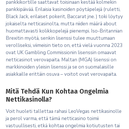
pankkikortille saattavat toisinaan kestää kolmekin
pankkipäivää. Erilaisia kasinoiden pöytäpelejä (ruletti,
Black Jack, erilaiset pokerit, Baccarat jne. ) toki löytyy
jokaiselta netticasinolta, mutta niiden määrä about
huomattavasti kolikkopelejä pienempi. Iso-Britannian
Brexitin myötä, senkin lisenssi tulee muuttumaan
verolliseksi, viimeisin tieto on, että vielä vuonna 2023
ovat UK Gambling Commissionin lisenssin omaavat
netticasinot verovapaita. Maltan (MGA) lisenssi on
markkinoiden yleisin lisenssi ja se on suomalaisille
asiakkaille erittäin osuva – voitot ovat verovapaita.
Mitä Tehdä Kun Kohtaa Ongelmia
Nettikasinolla?
Voit huoleti tallettaa rahasi LeoVegas nettikasinolle
ja perol varma, että tämä netticasino toimii
vastuullisesti, etkä kohtaa ongelmia kotiutusten tai