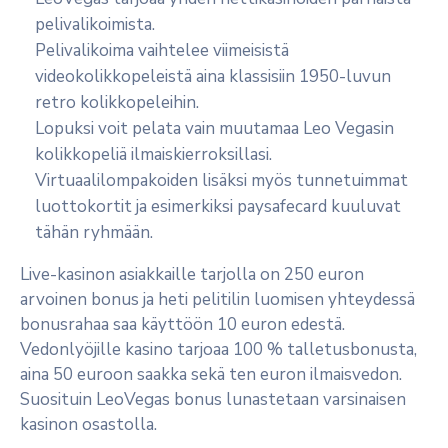
pelivalikoimista.
Pelivalikoima vaihtelee viimeisistä
videokolikkopeleistä aina klassisiin 1950-luvun
retro kolikkopeleihin.
Lopuksi voit pelata vain muutamaa Leo Vegasin
kolikkopeliä ilmaiskierroksillasi.
Virtuaalilompakoiden lisäksi myös tunnetuimmat
luottokortit ja esimerkiksi paysafecard kuuluvat
tähän ryhmään.
Live-kasinon asiakkaille tarjolla on 250 euron
arvoinen bonus ja heti pelitilin luomisen yhteydessä
bonusrahaa saa käyttöön 10 euron edestä.
Vedonlyöjille kasino tarjoaa 100 % talletusbonusta,
aina 50 euroon saakka sekä ten euron ilmaisvedon.
Suosituin LeoVegas bonus lunastetaan varsinaisen
kasinon osastolla.