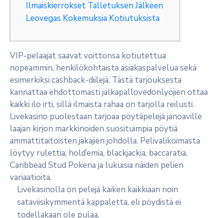
Ilmaiskierrokset Talletuksen Jälkeen
Leovegas Kokemuksia Kotiutuksista
VIP-pelaajat saavat voittonsa kotiutettua
nopeammin, henkilökohtaista asiakaspalvelua sekä
esimerkiksi cashback-diilejä. Tästä tarjouksesta
kannattaa ehdottomasti jalkapallovedonlyöjien ottaa
kaikki ilo irti, sillä ilmaista rahaa on tarjolla reilusti.
Livekasino puolestaan tarjoaa pöytäpelejä janoaville
laajan kirjon markkinoiden suosituimpia pöytiä
ammattitaitoisten jakajien johdolla. Pelivalikoimasta
löytyy rulettia, hold’emia, blackjackia, baccaratia,
Caribbead Stud Pokeria ja lukuisia näiden pelien
variaatioita.
Livekasinolla on pelejä kaiken kaikkiaan noin
sataviisikymmentä kappaletta, eli pöydistä ei
todellakaan ole pulaa.