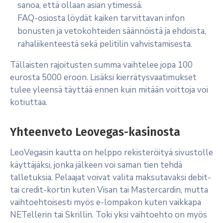
sanoa, että ollaan asian ytimessä.
FAQ-osiosta löydät kaiken tarvittavan infon
bonusten ja vetokohteiden säännöistä ja ehdoista,
rahaliikenteestä sekä pelitilin vahvistamisesta.
Tällaisten rajoitusten summa vaihtelee jopa 100
eurosta 5000 eroon. Lisäksi kierrätysvaatimukset
tulee yleensä täyttää ennen kuin mitään voittoja voi
kotiuttaa.
Yhteenveto Leovegas-kasinosta
LeoVegasin kautta on helppo rekisteröityä sivustolle
käyttäjäksi, jonka jälkeen voi saman tien tehdä
talletuksia. Pelaajat voivat valita maksutavaksi debit-
tai credit-kortin kuten Visan tai Mastercardin, mutta
vaihtoehtoisesti myös e-lompakon kuten vaikkapa
NETellerin tai Skrillin. Toki yksi vaihtoehto on myös