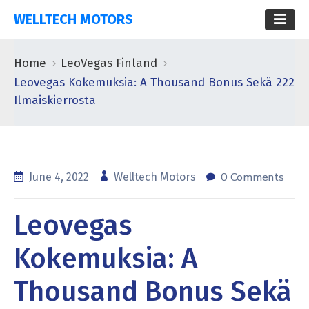
WELLTECH MOTORS
Home
LeoVegas Finland
Leovegas Kokemuksia: A Thousand Bonus Sekä 222
Ilmaiskierrosta
0 Comments
June 4, 2022
Welltech Motors
Leovegas
Kokemuksia: A
Thousand Bonus Sekä