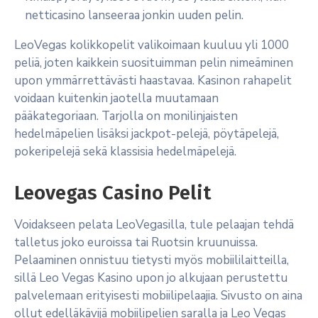
netticasino lanseeraa jonkin uuden pelin.
LeoVegas kolikkopelit valikoimaan kuuluu yli 1000
peliä, joten kaikkein suosituimman pelin nimeäminen
upon ymmärrettävästi haastavaa. Kasinon rahapelit
voidaan kuitenkin jaotella muutamaan
pääkategoriaan. Tarjolla on monilinjaisten
hedelmäpelien lisäksi jackpot-pelejä, pöytäpelejä,
pokeripelejä sekä klassisia hedelmäpelejä.
Leovegas Casino Pelit
Voidakseen pelata LeoVegasilla, tule pelaajan tehdä
talletus joko euroissa tai Ruotsin kruunuissa.
Pelaaminen onnistuu tietysti myös mobiililaitteilla,
sillä Leo Vegas Kasino upon jo alkujaan perustettu
palvelemaan erityisesti mobiilipelaajia. Sivusto on aina
ollut edelläkävijä mobiilipelien saralla ja Leo Vegas