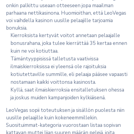
onkin palkittu useaan otteeseen jopa maailman
parhaana nettikasinona. Huomioithan, että LeoVegas
voi vaihdella kasinon uusille pelaajille tarjoamia
bonuksia.
Kierroksista kertyvät voitot annetaan pelaajalle
bonusrahana, joka tulee kierrättää 35 kertaa ennen
kuin ne voi kotiuttaa.
Tämäntyyppisissä talletusta vaativissa
ilmaiskierroksissa ei yleensä ole rajoituksia
kotiutettaville summille, eli pelaaja pääsee vapaasti
nostamaan kaikki voittonsa kasinosta.
Kyllä, saat ilmaiskierroksia ensitalletuksen ohessa
ja joskus muiden kampanjoiden kylkiäisenä.
LeoVegas sopii toteutuksen ja sisällön puolesta niin
uusille pelaajille kuin kokeneemmillekin.
Suosituimmat-kategoria vuorostaan listaa sopivan
kattavan muttei liian suuren määrän pelejä, joita