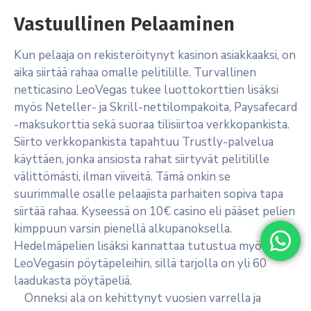
Vastuullinen Pelaaminen
Kun pelaaja on rekisteröitynyt kasinon asiakkaaksi, on
aika siirtää rahaa omalle pelitilille. Turvallinen
netticasino LeoVegas tukee luottokorttien lisäksi
myös Neteller- ja Skrill-nettilompakoita, Paysafecard
-maksukorttia sekä suoraa tilisiirtoa verkkopankista.
Siirto verkkopankista tapahtuu Trustly-palvelua
käyttäen, jonka ansiosta rahat siirtyvät pelitilille
välittömästi, ilman viiveitä. Tämä onkin se
suurimmalle osalle pelaajista parhaiten sopiva tapa
siirtää rahaa. Kyseessä on 10€ casino eli pääset pelien
kimppuun varsin pienellä alkupanoksella.
Hedelmäpelien lisäksi kannattaa tutustua myös
LeoVegasin pöytäpeleihin, sillä tarjolla on yli 60
laadukasta pöytäpeliä.
Onneksi ala on kehittynyt vuosien varrella ja