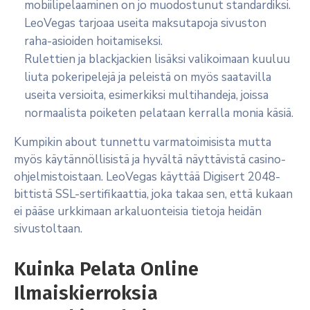
mobiilipelaaminen on jo muodostunut standardiksi.
LeoVegas tarjoaa useita maksutapoja sivuston
raha-asioiden hoitamiseksi.
Rulettien ja blackjackien lisäksi valikoimaan kuuluu
liuta pokeripelejä ja peleistä on myös saatavilla
useita versioita, esimerkiksi multihandeja, joissa
normaalista poiketen pelataan kerralla monia käsiä.
Kumpikin about tunnettu varmatoimisista mutta
myös käytännöllisistä ja hyvältä näyttävistä casino-
ohjelmistoistaan. LeoVegas käyttää Digisert 2048-
bittistä SSL-sertifikaattia, joka takaa sen, että kukaan
ei pääse urkkimaan arkaluonteisia tietoja heidän
sivustoltaan.
Kuinka Pelata Online
Ilmaiskierroksia