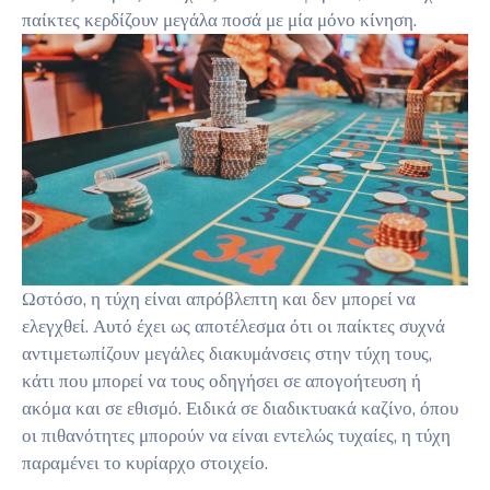
παίκτες κερδίζουν μεγάλα ποσά με μία μόνο κίνηση.
Ωστόσο, η τύχη είναι απρόβλεπτη και δεν μπορεί να
ελεγχθεί. Αυτό έχει ως αποτέλεσμα ότι οι παίκτες συχνά
αντιμετωπίζουν μεγάλες διακυμάνσεις στην τύχη τους,
κάτι που μπορεί να τους οδηγήσει σε απογοήτευση ή
ακόμα και σε εθισμό. Ειδικά σε διαδικτυακά καζίνο, όπου
οι πιθανότητες μπορούν να είναι εντελώς τυχαίες, η τύχη
παραμένει το κυρίαρχο στοιχείο.