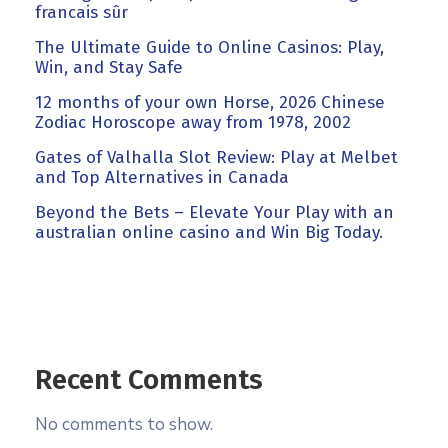
francais sûr
The Ultimate Guide to Online Casinos: Play,
Win, and Stay Safe
12 months of your own Horse, 2026 Chinese
Zodiac Horoscope away from 1978, 2002
Gates of Valhalla Slot Review: Play at Melbet
and Top Alternatives in Canada
Beyond the Bets – Elevate Your Play with an
australian online casino and Win Big Today.
Recent Comments
No comments to show.