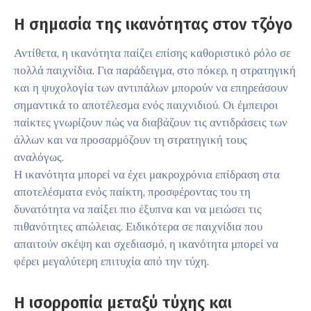
Η σημασία της ικανότητας στον τζόγο
Αντίθετα, η ικανότητα παίζει επίσης καθοριστικό ρόλο σε
πολλά παιχνίδια. Για παράδειγμα, στο πόκερ, η στρατηγική
και η ψυχολογία των αντιπάλων μπορούν να επηρεάσουν
σημαντικά το αποτέλεσμα ενός παιχνιδιού. Οι έμπειροι
παίκτες γνωρίζουν πώς να διαβάζουν τις αντιδράσεις των
άλλων και να προσαρμόζουν τη στρατηγική τους
αναλόγως.
Η ικανότητα μπορεί να έχει μακροχρόνια επίδραση στα
αποτελέσματα ενός παίκτη, προσφέροντας του τη
δυνατότητα να παίξει πιο έξυπνα και να μειώσει τις
πιθανότητες απώλειας. Ειδικότερα σε παιχνίδια που
απαιτούν σκέψη και σχεδιασμό, η ικανότητα μπορεί να
φέρει μεγαλύτερη επιτυχία από την τύχη.
Η ισορροπία μεταξύ τύχης και