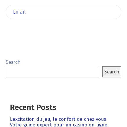
Search
Search
Recent Posts
Lexcitation du jeu, le confort de chez vous
Votre guide expert pour un casino en ligne