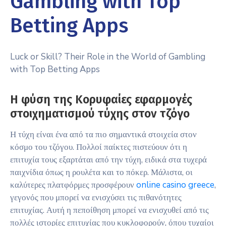
Gambling with Top
Betting Apps
Luck or Skill? Their Role in the World of Gambling
with Top Betting Apps
Η φύση της Κορυφαίες εφαρμογές
στοιχηματισμού τύχης στον τζόγο
Η τύχη είναι ένα από τα πιο σημαντικά στοιχεία στον
κόσμο του τζόγου. Πολλοί παίκτες πιστεύουν ότι η
επιτυχία τους εξαρτάται από την τύχη, ειδικά στα τυχερά
παιχνίδια όπως η ρουλέτα και το πόκερ. Μάλιστα, οι
καλύτερες πλατφόρμες προσφέρουν
online casino greece
,
γεγονός που μπορεί να ενισχύσει τις πιθανότητες
επιτυχίας. Αυτή η πεποίθηση μπορεί να ενισχυθεί από τις
πολλές ιστορίες επιτυχίας που κυκλοφορούν, όπου τυχαίοι