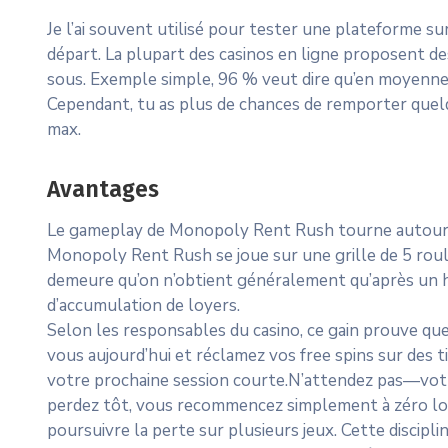
Je l’ai souvent utilisé pour tester une plateforme s
départ. La plupart des casinos en ligne proposent de
sous. Exemple simple, 96 % veut dire qu’en moyenne, 
Cependant, tu as plus de chances de remporter quelq
max.
Avantages
Le gameplay de Monopoly Rent Rush tourne autour de l
Monopoly Rent Rush se joue sur une grille de 5 roul
demeure qu’on n’obtient généralement qu’après un h
d’accumulation de loyers.
Selon les responsables du casino, ce gain prouve qu
vous aujourd’hui et réclamez vos free spins sur des
votre prochaine session courte.N’attendez pas—votre 
perdez tôt, vous recommencez simplement à zéro lors d
poursuivre la perte sur plusieurs jeux. Cette discipl