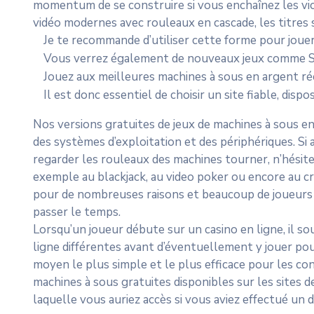
momentum de se construire si vous enchaînez les vic
vidéo modernes avec rouleaux en cascade, les titres
Je te recommande d’utiliser cette forme pour jouer 
Vous verrez également de nouveaux jeux comme Su
Jouez aux meilleures machines à sous en argent r
Il est donc essentiel de choisir un site fiable, di
Nos versions gratuites de jeux de machines à sous en
des systèmes d’exploitation et des périphériques. S
regarder les rouleaux des machines tourner, n’hésite
exemple au blackjack, au video poker ou encore au c
pour de nombreuses raisons et beaucoup de joueur
passer le temps.
Lorsqu’un joueur débute sur un casino en ligne, il s
ligne différentes avant d’éventuellement y jouer pour
moyen le plus simple et le plus efficace pour les con
machines à sous gratuites disponibles sur les sites 
laquelle vous auriez accès si vous aviez effectué un 