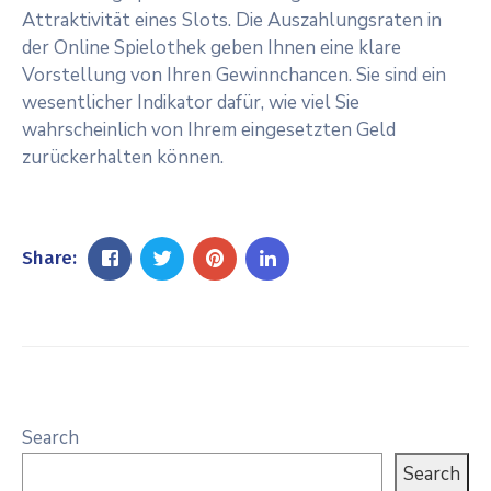
Attraktivität eines Slots. Die Auszahlungsraten in
der Online Spielothek geben Ihnen eine klare
Vorstellung von Ihren Gewinnchancen. Sie sind ein
wesentlicher Indikator dafür, wie viel Sie
wahrscheinlich von Ihrem eingesetzten Geld
zurückerhalten können.
Share:
Search
Search