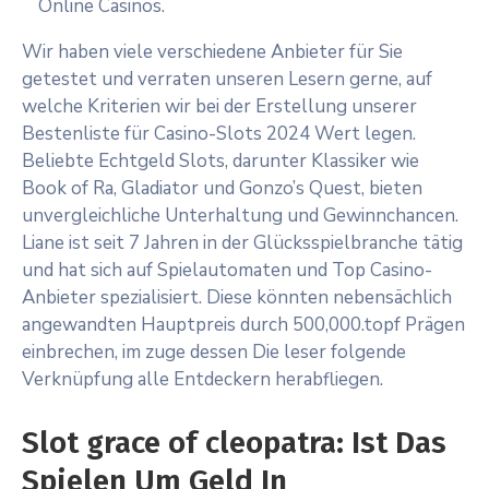
Online Casinos.
Wir haben viele verschiedene Anbieter für Sie
getestet und verraten unseren Lesern gerne, auf
welche Kriterien wir bei der Erstellung unserer
Bestenliste für Casino-Slots 2024 Wert legen.
Beliebte Echtgeld Slots, darunter Klassiker wie
Book of Ra, Gladiator und Gonzo’s Quest, bieten
unvergleichliche Unterhaltung und Gewinnchancen.
Liane ist seit 7 Jahren in der Glücksspielbranche tätig
und hat sich auf Spielautomaten und Top Casino-
Anbieter spezialisiert. Diese könnten nebensächlich
angewandten Hauptpreis durch 500,000.topf Prägen
einbrechen, im zuge dessen Die leser folgende
Verknüpfung alle Entdeckern herabfliegen.
Slot grace of cleopatra: Ist Das
Spielen Um Geld In