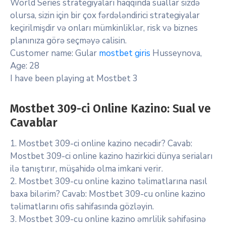
World Series strategiyaları haqqında suallar sizdə
olursa, sizin için bir çox fərdələndirici strategiyalar
keçirilmişdir və onları mümkinliklər, risk və biznes
planınıza görə seçməyə calisin.
Customer name: Gular
mostbet giris
Husseynova,
Age: 28
I have been playing at Mostbet 3
Mostbet 309-ci Online Kazino: Sual ve
Cavablar
1. Mostbet 309-ci online kazino necədir? Cavab:
Mostbet 309-ci online kazino hazirkici dünya seriaları
ilə tanıştırır, müşahidə olma imkani verir.
2. Mostbet 309-cu online kazino təlimatlarına nasıl
baxa bilərim? Cavab: Mostbet 309-cu online kazino
təlimatlarını ofis sahifasında gözləyin.
3. Mostbet 309-cu online kazino əmrlilik səhifəsinə