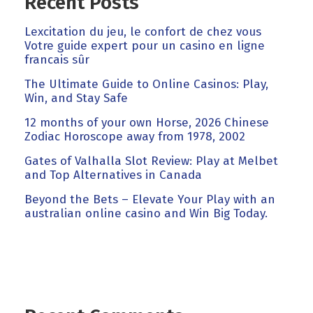
Recent Posts
Lexcitation du jeu, le confort de chez vous
Votre guide expert pour un casino en ligne
francais sûr
The Ultimate Guide to Online Casinos: Play,
Win, and Stay Safe
12 months of your own Horse, 2026 Chinese
Zodiac Horoscope away from 1978, 2002
Gates of Valhalla Slot Review: Play at Melbet
and Top Alternatives in Canada
Beyond the Bets – Elevate Your Play with an
australian online casino and Win Big Today.