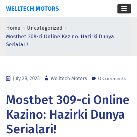
WELLTECH MOTORS
Home
Uncategorized
Mostbet 309-ci Online Kazino: Hazirki Dunya
Serialari!
0 Comments
July 28, 2025
Welltech Motors
Mostbet 309-ci Online
Kazino: Hazirki Dunya
Serialari!