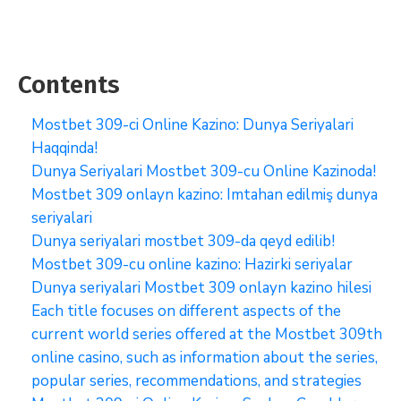
Contents
Mostbet 309-ci Online Kazino: Dunya Seriyalari
Haqqinda!
Dunya Seriyalari Mostbet 309-cu Online Kazinoda!
Mostbet 309 onlayn kazino: Imtahan edilmiş dunya
seriyalari
Dunya seriyalari mostbet 309-da qeyd edilib!
Mostbet 309-cu online kazino: Hazirki seriyalar
Dunya seriyalari Mostbet 309 onlayn kazino hilesi
Each title focuses on different aspects of the
current world series offered at the Mostbet 309th
online casino, such as information about the series,
popular series, recommendations, and strategies