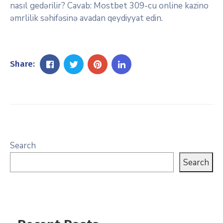
nasıl gedərilir? Cavab: Mostbet 309-cu online kazino
əmrlilik səhifəsinə avadan qeydiyyat edin.
Share:
Search
Search