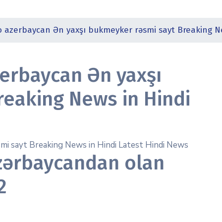
o azerbaycan Ən yaxşı bukmeyker rəsmi sayt Breaking Ne
erbaycan Ən yaxşı
eaking News in Hindi
i sayt Breaking News in Hindi Latest Hindi News
Azərbaycandan olan
2