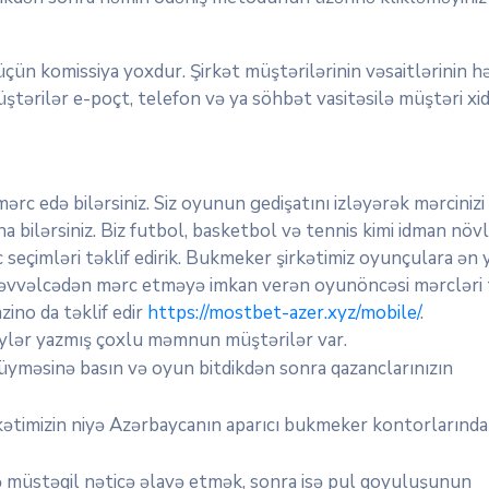
çün komissiya yoxdur. Şirkət müştərilərinin vəsaitlərinin h
üştərilər e-poçt, telefon və ya söhbət vasitəsilə müştəri xi
mərc edə bilərsiniz. Siz oyunun gedişatını izləyərək mərcinizi
bilərsiniz. Biz futbol, ​​basketbol və tennis kimi idman növ
 seçimləri təklif edirik. Bukmeker şirkətimiz oyunçulara ən 
 əvvəlcədən mərc etməyə imkan verən oyunöncəsi mərcləri t
zino da təklif edir
https://mostbet-azer.xyz/mobile/
.
ylər yazmış çoxlu məmnun müştərilər var.
yməsinə basın və oyun bitdikdən sonra qazanclarınızın
ətimizin niyə Azərbaycanın aparıcı bukmeker kontorlarından
ə müstəqil nəticə əlavə etmək, sonra isə pul qoyuluşunun