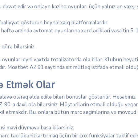
əvət edir və onlayn kazino oyunları üçün yalnız ən yaxşı ş
fəaliyyət göstərən beynəlxalq platformalardır.
həftə ərzində avtomat oyunlarına xərclədikləri vəsaitin 5
örə bilərsiniz.
n oyunları eyni vaxtda totalizatorda ola bilər. Klubun heyəti
dır. Mostbet AZ 91 saytında siz mütləq istifadə etməli old
ə Etmək Olar
və olaraq əldə edilə bilən bonuslar göstərilir. Hesabınız
-90-a daxil ola bilərsiniz. Müştərilərin etməli olduğu yega
i daxil etməkdir. Bu, onlara bütün mərc seçimlərinə və mövcud
i mavi düyməyə basa bilərsiniz.
ərc təcrübənizi artırmaq üçün bir çox funksiyalar təklif edir