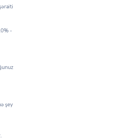
əraiti
-10% -
uğunuz
nə şey
.