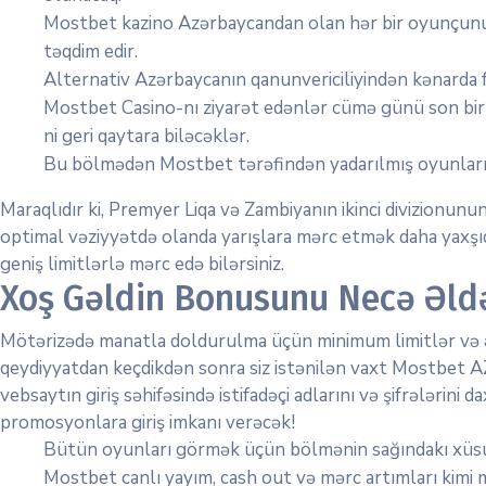
Mostbet kazino Azərbaycandan olan hər bir oyunçunu d
təqdim edir.
Alternativ Azərbaycanın qanunvericiliyindən kənarda 
Mostbet Casino-nı ziyarət edənlər cümə günü son bir 
ni geri qaytara biləcəklər.
Bu bölmədən Mostbet tərəfindən yadarılmış oyunları g
Maraqlıdır ki, Premyer Liqa və Zambiyanın ikinci divizionunu
optimal vəziyyətdə olanda yarışlara mərc etmək daha yaxşı
geniş limitlərlə mərc edə bilərsiniz.
Xoş Gəldin Bonusunu Necə Əld
Mötərizədə manatla doldurulma üçün minimum limitlər və əla
qeydiyyatdan keçdikdən sonra siz istənilən vaxt Mostbet AZ
vebsaytın giriş səhifəsində istifadəçi adlarını və şifrələrin
promosyonlara giriş imkanı verəcək!
Bütün oyunları görmək üçün bölmənin sağındakı xüsus
Mostbet canlı yayım, cash out və mərc artımları kimi m