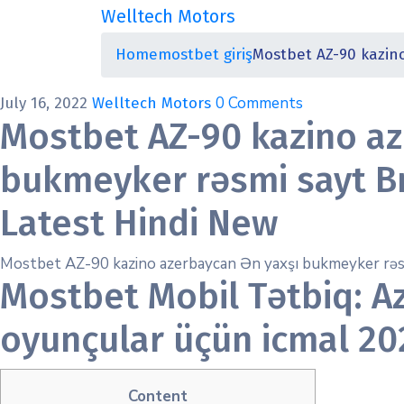
Welltech Motors
Home
mostbet giriş
Mostbet AZ-90 kazin
0 Comments
July 16, 2022
Welltech Motors
Mostbet AZ-90 kazino az
bukmeyker rəsmi sayt Br
Latest Hindi New
Mostbet AZ-90 kazino azerbaycan Ən yaxşı bukmeyker rəsm
Mostbet Mobil Tətbiq: 
oyunçular üçün icmal 20
Content