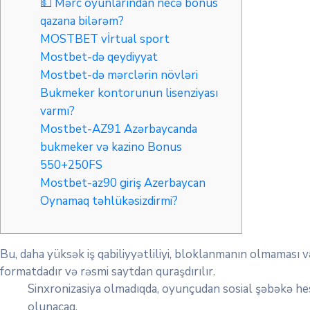
💵 Mərc oyunlarından necə bonus
qazana bilərəm?
MOSTBET vİrtual sport
Mostbet-də qeydiyyat
Mostbet-də mərclərin növləri
Bukmeker kontorunun lisenziyası
varmı?
Mostbet-AZ91 Azərbaycanda
bukmeker və kazino Bonus
550+250FS
Mostbet-az90 giriş Azerbaycan
Oynamaq təhlükəsizdirmi?
Bu, daha yüksək iş qabiliyyətliliyi, bloklanmanın olmaması v
formatdadır və rəsmi saytdan quraşdırılır.
Sinxronizasiya olmadıqda, oyunçudan sosial şəbəkə hesab
olunacaq.