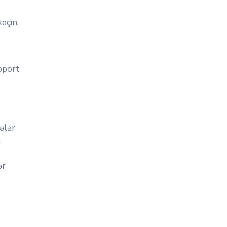
eçin.
upport
sələr
a
ər