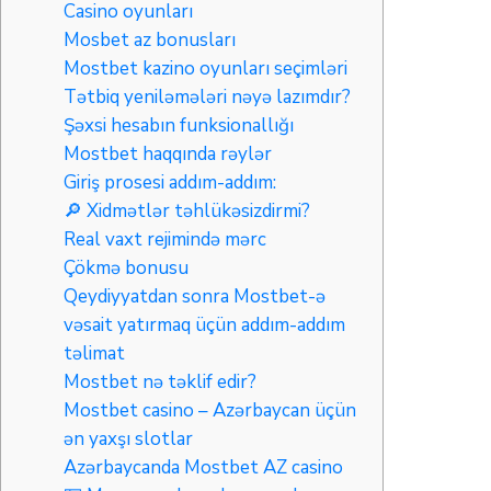
Casino oyunları
Mosbet az bonusları
Mostbet kazino oyunları seçimləri
Tətbiq yeniləmələri nəyə lazımdır?
Şəxsi hesabın funksionallığı
Mostbet haqqında rəylər
Giriş prosesi addım-addım:
🔎 Xidmətlər təhlükəsizdirmi?
Real vaxt rejimində mərc
Çökmə bonusu
Qeydiyyatdan sonra Mostbet-ə
vəsait yatırmaq üçün addım-addım
təlimat
Mostbet nə təklif edir?
Mostbet casino – Azərbaycan üçün
ən yaxşı slotlar
Azərbaycanda Mostbet AZ casino