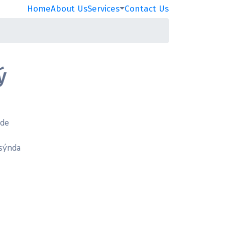
Home
About Us
Services
Contact Us
ý
mde
asýnda