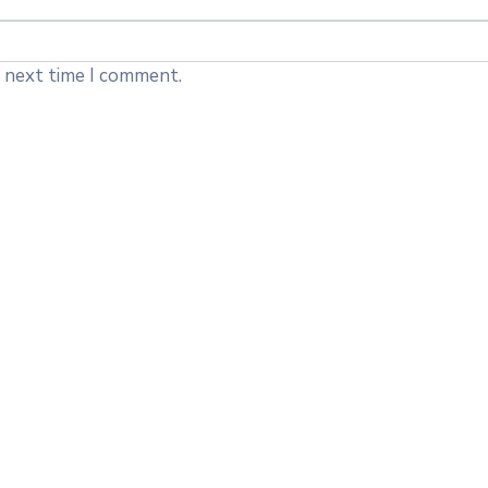
e next time I comment.