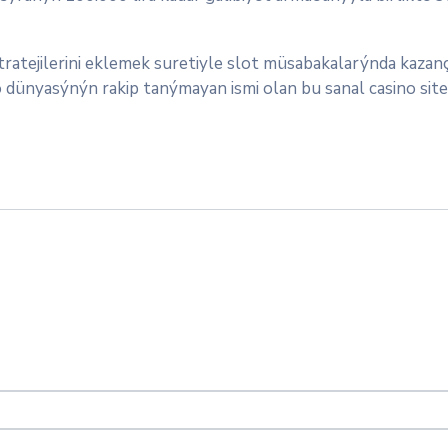
tratejilerini eklemek suretiyle slot müsabakalarýnda kazan
o dünyasýnýn rakip tanýmayan ismi olan bu sanal casino sit